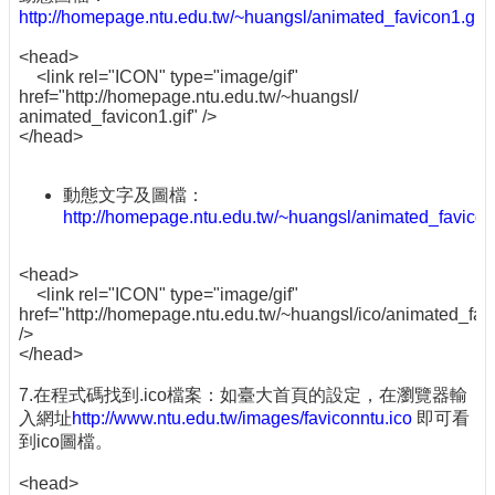
http://homepage.ntu.edu.tw/~huangsl/animated_favicon1.gif
<head>
<link rel="ICON" type="image/gif"
href="http://homepage.ntu.edu.tw/~huangsl/
animated_favicon1.gif" />
</head>
動態文字及圖檔：
http://homepage.ntu.edu.tw/~huangsl/animated_favicon
<head>
<link rel="ICON" type="image/gif"
href="http://homepage.ntu.edu.tw/~huangsl/ico/animated_favi
/>
</head>
7.在程式碼找到.ico檔案：如臺大首頁的設定，在瀏覽器輸
入網址
http://www.ntu.edu.tw/images/faviconntu.ico
即可看
到ico圖檔。
<head>