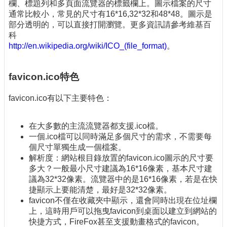
欄、標題列和多頁面流覽器的標籤欄上。圖示檔案的尺寸
通常比較小，常見的尺寸有16*16,32*32和48*48。圖示是
部分透明的，可以直接打開瀏覽。更多資訊請參考維基百
科
http://en.wikipedia.org/wiki/ICO_(file_format)
。
favicon.ico
特色
favicon.ico有以下主要特色：
在大多數的主流流覽器都支援.ico檔。
一個.ico檔可以同時滿足多個尺寸的需求，不需要每
個尺寸單獨生成一個檔案。
解析度：網站根目錄放置的favicon.ico圖示的尺寸要
多大？一般最小尺寸建議為16*16像素，基本尺寸建
議為32*32像素。流覽器中的是16*16像素，若是在快
捷顯示上要能清楚，最好是32*32像素。
favicon不僅在收藏夾中顯示，還會同時出現在位址欄
上，這時用戶可以拖曳favicon到桌面以建立到網站的
快捷方式，FireFox甚至支援動畫格式的favicon。