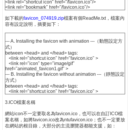
<link rel="shortcut icon" href="/favicon.ico"/>
<link rel="bookmark" href="/favicon.ico"/>
如下載的
favicon_074919.zip
檔案有個ReadMe.txt，檔案內
容有設定說明，摘要如下：
--- A. Installing the favicon with animation ---（動態設定方
式）
between <head> and </head> tags:
<link rel="shortcut icon" href="favicon.ico" >
<link rel="icon" type="image/gif"
href="animated_favicon1.gif" >
--- B. Installing the favicon without animation ---（靜態設定
方式）
between <head> and </head> tags:
<link rel="shortcut icon" href="favicon.ico" >
3.ICO檔案名稱
網站icon不一定要取名為favicon.ico，也可以在自訂ICO檔
案名稱，如將favicon.ico改為ntufavicon.ico；也不一定要放
在網站的根目錄，大部分的主流瀏覽器都能支援，如：