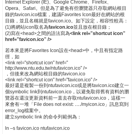
Internet Explorer (IE)、Google Chrome、Firefox、
Opera、Safari。但是為了避免有些瀏覽器只存取網站根目
錄的favicon.ico檔案，建議Favorites Icon最好在網站的根
目錄，並且名稱就是favicon.ico。如下設定，相容性較高：
(1)將網站icon取名為
favicon.ico
並且放在根目錄；
(2)寫在<head>之間的語法寫為
<link rel=”shortcut icon”
href=”favicon.ico” />
若本來是將Favorites Icon設在<head>中，中且有指定路
徑，如
<link rel=”shortcut icon” href=”
http://www.ntu.edu.tw/ntufavicon.ico” />
，但後來改為網站根目錄的favicon.ico
<link rel=”shortcut icon” href=”favicon.ico” />
最好還是複製一份到ntufavicon.ico或是將favicon.ico建立一
個symbolic link到ntufavicon.ico，以避免取得舊有資料的瀏
覽器在還沒更新資料前一直去存取ntufavicon.ico，這樣一
來會有一堆「File does not exist: …./myicon.ico」訊息寫到
error_log檔案中。
建立symbolic link 的命令列範例為：
ln –s favicon.ico ntufavicon.ico