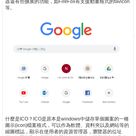
器還有些擴展的功能，如FireFox有支援動畫格式的favicon
刊
等。
物
校
務
服
務
專
題
報
導
技
術
論
壇
產
什麼是ICO？ICO是原本是windows中儲存單個圖案的一種
業
圖示(icon)檔案格式，可以作為軟體、資料夾以及網站等的
專
縮圖標誌，顯示在使用者的資源管理器，瀏覽器的位址
欄