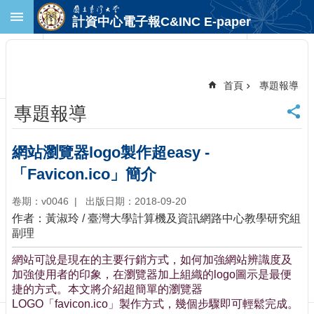
跳到主要內容區塊
計資中心電子報C&INC E-paper
進
階
搜
尋
首頁
專題報導
回
專題報導
首
頁
臺
網站瀏覽器logo製作超easy -
大
「Favicon.ico」簡介
首
頁
卷期：v0046
出版日期：2018-09-20
計
作者：黃淑玲 / 臺灣大學計算機及資訊網路中心教學研究組
中
副理
首
頁
網站可說是現在的主要行銷方式，如何加強網站辨識度及
聯
加強使用者的印象，在瀏覽器加上組織的logo圖示是最便
絡
捷的方式。本文將介紹超簡單的瀏覽器
資
LOGO「favicon.ico」製作方式，幾個步驟即可輕鬆完成。