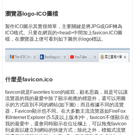
訊
訂
瀏覽器
logo-ICO
圖檔
閱/
取
製作ICO圖示其實很簡單，主要關鍵是將JPG或GIF轉為
消
ICO格式。只要在網頁的<head>中間加上favicon.ICO圖
網
檔，在瀏覽器上便可看到如下圖所示logo標誌。
站
導
覽
最
新
什麼是
favicon.ico
消
息
favicon就是Favorites Icon的縮寫，顧名思義，就是可以讓
關
流覽器的我的最愛中除了顯示相應的標題外，還可以用圖
於
示的方式區別不同的網站(如下圖)；而且根據不同的流覽
我
器，Favicon顯示也不同。在大多數主流流覽器如FireFox
們
和Internet Explorer (5.5及以上版本)中，favicon不僅顯示在
我的最愛中，還會同時顯示在位址欄上，可以拖曳favicon
出
到桌面以建立到網站的快捷方式；除此之外，標籤式流覽
版