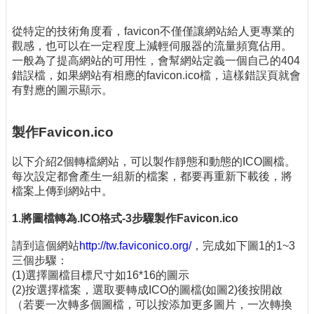
從特定的技術角度看，favicon不僅僅讓網站給人更專業的
觀感，也可以在一定程度上減輕伺服器的流量頻寬佔用。
一般為了提高網站的可用性，會幫網站定義一個自己的404
錯誤檔，如果網站有相應的favicon.ico檔，這樣錯誤頁就會
有對應的圖示顯示。
製作
Favicon.ico
以下介紹2個轉檔網站，可以製作靜態和動態的ICO圖檔。
每次設定都會產生一組新的檔案，都要再重新下載後，將
檔案上傳到網站中。
1.將圖檔轉為
.ICO
格式
-3
步驟製作
Favicon.ico
請到這個網站
http://tw.faviconico.org/
，完成如下圖1的1~3
三個步驟：
(1)選擇圖檔目標尺寸如16*16的圖示
(2)按選擇檔案，選取要轉成ICO的圖檔(如圖2)後按開啟
（若要一次轉多個圖檔，可以按添加更多圖片，一次轉換