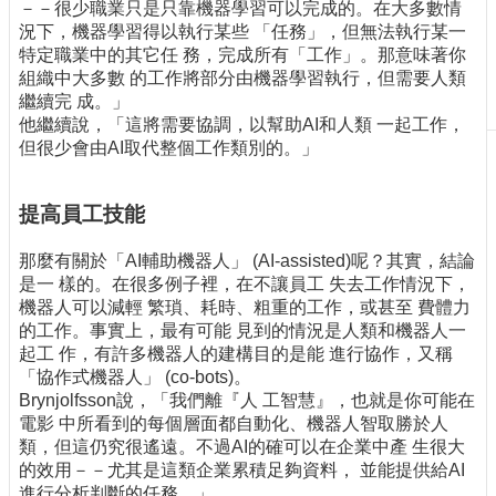
－－很少職業只是只靠機器學習可以完成的。在大多數情
刊
況下，機器學習得以執行某些 「任務」，但無法執行某一
物
特定職業中的其它任 務，完成所有「工作」。那意味著你
組織中大多數 的工作將部分由機器學習執行，但需要人類
校
繼續完 成。」
務
他繼續說，「這將需要協調，以幫助AI和人類 一起工作，
服
但很少會由AI取代整個工作類別的。」
務
專
提高員工技能
題
報
那麼有關於「AI輔助機器人」 (AI-assisted)呢？其實，結論
導
是一 樣的。在很多例子裡，在不讓員工 失去工作情況下，
機器人可以減輕 繁瑣、耗時、粗重的工作，或甚至 費體力
技
的工作。事實上，最有可能 見到的情況是人類和機器人一
術
起工 作，有許多機器人的建構目的是能 進行協作，又稱
論
「協作式機器人」 (co-bots)。
壇
Brynjolfsson說，「我們離『人 工智慧』，也就是你可能在
產
電影 中所看到的每個層面都自動化、機器人智取勝於人
業
類，但這仍究很遙遠。不過AI的確可以在企業中產 生很大
專
的效用－－尤其是這類企業累積足夠資料， 並能提供給AI
欄
進行分析判斷的任務。」