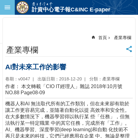
跳到主要內容區塊
計資中心電子報C&INC E-paper
進
階
搜
尋
首頁
產業專欄
回
產業專欄
首
頁
臺
AI對未來工作的影響
大
首
卷期：v0047
出版日期：2018-12-20
分類：產業專欄
頁
作者： 本文轉載「CIO IT經理人」雜誌 2018年10月號
計
NO.88 Page08-09
中
機器人和AI 無法取代所有的工作類別，但在未來卻有助於
首
讓工作更容易完成，並隨著自動化以提 高效率和安全性。
頁
在大多數情況下，機器學習得以執行某 些「任務」，但無
聯
法執行某一特定職業 中的其它任務，完成所有「工作」。
絡
AI、機器學習、深度學習(deep learning)和自動 化技術不
資
再只是未來的科技，它們已經應用在企業 中。無論是整理