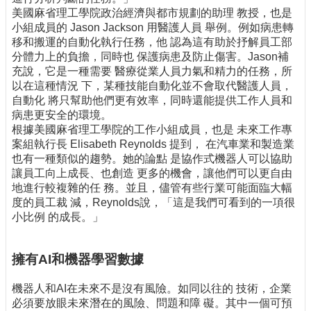
美國麻省理工學院政治經濟與都市規劃的助理 教授，也是
小組成員的 Jason Jackson 用醫護人員 舉例。例如病患轉
移和搬運的自動化執行任務，他 認為這有助於抒解員工部
分體力上的負擔，同時也 保護病患及防止傷害。Jason補
充說，它是一種需要 醫療從業人員力氣和精力的任務，所
以在這種情況 下，某種技能自動化並不會取代醫護人員，
自動化 將只幫助他們更有效率，同時還能提供工作人員和
病患更安全的環境。
根據美國麻省理工學院的工作小組成員，也是 未來工作專
案組執行長 Elisabeth Reynolds 提到， 在汽車業和製造業
也有一種類似的趨勢。她的論點 是協作式機器人可以協助
讓員工向上成長、也創造 更多的機會，讓他們可以更自由
地進行較複雜的任 務。並且，儘管有些行業可能面臨大幅
度的員工裁 減，Reynolds說，「這是我們可看到的一項很
小比例 的成長。」
擁有AI和機器學習數據
機器人和AI在未來不是沒有風險。如同以往的 技術，企業
必須要放眼未來潛在的風險、問題和障 礙。其中一個可預