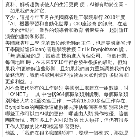
訊
資料、解析趨勢或使人的生活更簡 便，AI都有助於企業－
訂
－如果我們允許它。
閱/
至少，這是今年五月在美國麻省理工學院舉行 2018年度
取
「AI、機器學習和自動化世界」CIO座談會 的訊息。在這
消
一天的活動裡，業界的領導者和教育 者聚集在一起討論IT
演變的趨勢和影響。
網
美國麻省理工學 院的數位經濟創始 主任，也是美國麻省 理
站
工學院斯隆(Sloan) 管理學院教授 E r i k Brynjolfsson 說，
導
「無 庸至疑的是，當這些 技術進入每個公司、 每個行業、
覽
每個地區 時，在未來5至10年都會發生很多的騷動。但如
果我 們更瞭解這些影響，且如果我們努力重新調整我們 的
最
業務流程，我們將能利用這些技術為大眾創造許 多財富和
新
更多利益。」
消
AI不會取代所有的工作類別 美國勞工處建立一組數據，叫
息
「O*NET」，其 中包括964個職業類別說明。每個職業類
關
別列出大約 20至32個工作，一共有18,000多個工作存在。
於
Brynjolfoss的團隊拿這組數據去評估每個專長類 別來決定
我
哪些工作可以由AI做的更好，哪些由人類 操作較優。這個
們
團隊發現，有許多工作AI可以做的 比人類好，但仍有很多
工作人類做的比AI和機器學 習更好。
出
他說，「我們在很多職業類別中，發現一個模 式，那就是
版