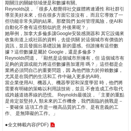
期關注的關鍵領域便是和數據有關。
Reynolds說，「很多人都覺得社交媒體將連通性 和社群引
導至美好未來，但在很多方面它並沒有， 而且它導致了一
些功能非常失調的結果。那麼我們 如何管理風險，使AI和
自動化不會有這些類似的意 外後果呢？」
她舉例，加拿大多倫多讓Google安裝感測器和 其它設備來
收集街道上或社區的資料，去提供關 於這個城市有價值的
資訊，並且發掘出基礎設施 新的靈感。但誰擁有這些數
據？這些數據是屬於 Google，還是多倫多？
Reynolds問道，「顯然是這個城市所擁有，但 這個城市有
足夠的資源或能力將這些數據善加運用 嗎？」這些都是企
業將必須問自己的重要問題，因 為他們致力於抑賴數據，
尤其是在我們的生活和工 作中融入更多的AI時。
當企業使用AI、機器人、機器學習和深度學習 時，他們將
需要有明確的策略以利用該技術，並且 不會造成工作取代
或跨越道德界線的恐慌。 Reynolds最後說，「主要的重點
是肯定並堅持人 類未來的工作機會，我們面臨的挑戰是－
－要確保 這項工作是一種高品質的工作、是有意義的工
作、 是無障礙的工作。」
●
全文轉載內容(PDF)