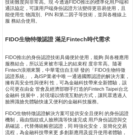
技術難度與非常高。現 今透過FIDO推出的標準化用戶端和
通訊協定，可讓用戶端身份認證方法變得更容易使用，且
能使用生 物識別、PIN 和第二因子等技術，並與各種線上
服 務結合使用。
FIDO生物特徵認證 滿足Fintech時代需求
FIDO推出的身份認證技術具備便於使用，能夠 與各種應用
服務結合，所以近來被市場上的結束程 度非常高。隨著
Fintech浪潮來襲，中華電信自主研 發的「FIDO生物特徵
認證系統」，為ISP業者中唯 一通過國際認證的解決方案，
擁有高安全性與便利 性，可為金融科技帶來全新體驗，該
公司更在由金 管會及經濟部聯手打造的Fintech Taipei台北
金融科 技展中，於現場以情境互動的方式，讓民眾透過人
臉辨識搶先體驗快速又便利的金融科技服務。
FIDO生物特徵認證解決方案可提供安全且便利 的身份認證
機制，藉由指紋或人臉辨識等快速完成 用戶身份認證與交
易確認，代替傳統帳密認證，同 時強化安全，並簡化交易
流程，為金融科技帶來更 多創新應用及提升使用者體驗，