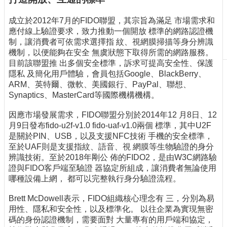
刊
成立於2012年7月的FIDO聯盟，其宗旨為滿足 市場需求和
物
應付線上驗證要求，致力推動一個開放 標準的網路認證機
校
制，讓消費者可依需求選擇指 紋、視網膜掃描等身分辨識
務
機制，以便能夠在安全 無虞狀態下取得所需的網路服務。
服
目前該聯盟推 出多個安全標準，訴求可提高安全性、保護
務
隱私 及簡化用戶體驗，會員包括Google、BlackBerry、
ARM、英特爾、微軟、美國銀行、PayPal、聯想、
專
Synaptics、MasterCard等國際機構機構。
題
報
因應市場發展需求，FIDO聯盟分別於2014年12 月8日、12
導
月9日發布fido-u2f-v1.0 fido-uaf-v1.0兩個 標準，其中U2F
是關於PIN、USB，以及支援NFC技術 手機的安全標準，
技
至於UAF則是支援指紋、語音、視 網膜等生物驗證的身分
術
辨識技術。至於2018年剛公 佈的FIDO2，是由W3C網路驗
論
證與FIDO客戶端至驗證 器協定所組成，讓消費者無論使用
壇
哪種設備上網， 都可以完整執行身分驗證流程。
產
Brett McDowell表示，FIDO組織核心理念有 三，分別為易
業
用性、隱私和安全性，以及標準化。 以往企業為實現無密
專
碼的身份認證機制，需要面對 大量專有的用戶端和協定，
欄