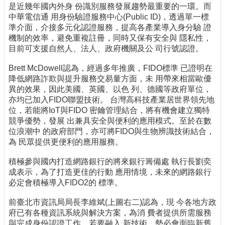
是近幾年國內外身 份識別服務發展趨勢最重要的一環。而
中華電信通 用身份驗證服務中心(Public ID)，透過單一標
準介面，介接多元化認證服務，提高各產業導入身分驗 證
機制的效率，避免重複註冊，同時又保有安全與 隱私性，
目前可支援自然人、法人、政府機關及公 司行號認證。
Brett McDowell認為，經過多年推廣，FIDO標準 已證明在
降低網路詐欺與提升服務交易量方面，未 用帶來相當歐優
異的效果，因此美國、英國、以色 列、德國等政府單位，
亦均已加入FIDO聯盟技術。 台灣高科技產業居世界領先地
位，若能將IoT與FIDO 密鑰管理結合，將有機會建立獨特
競爭優勢，發展 出兼具安全與便利的應用模式。至於在數
位浪潮中 的政府部門，亦可將FIDO與生物辨識技術結合，
為 民眾提供更便利的應用服務。
積極參與國內打造網路銀行的將來銀行籌備處 執行長劉奕
成表示，為了打造更佳的行動 應用情境，未來的網路銀行
必定會積極導入FIDO2的 標準。
前臺北市資訊局局長李維斌(上圖右二)認為，現 今各地方政
府已有各種資訊系統與解決方案，為消 費者提供所需服務
與完成身份認證工作，若要融入 新技術，勢必會面臨新舊