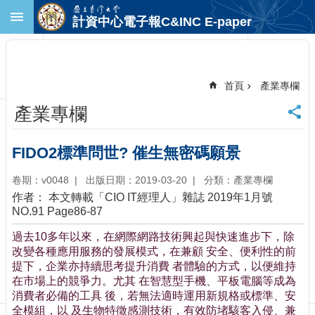
跳到主要內容區塊
計資中心電子報C&INC E-paper
進
階
搜
尋
首頁
產業專欄
回
產業專欄
首
頁
臺
FIDO2標準問世? 催生無密碼願景
大
首
卷期：v0048
出版日期：2019-03-20
分類：產業專欄
頁
作者： 本文轉載「CIO IT經理人」雜誌 2019年1月號
計
NO.91 Page86-87
中
過去10多年以來，在網際網路技術興起與快速進步下，除
首
改變各種應用服務的發展模式，在兼顧 安全、便利性的前
頁
提下，企業亦持續思考提升消費 者體驗的方式，以便維持
聯
在市場上的競爭力。尤其 在智慧型手機、平板電腦等成為
絡
消費者必備的工具 後，若無法適時運用新規格或標準、安
資
全模組，以 及生物特徵感測技術，有效防堵駭客入侵、兼