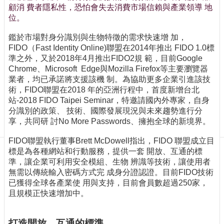
訊
顧消 費者隱私性，恐怕會失去消費市場信賴與產業領導 地
訂
位。
閱/
取
鑑於市場對身分識別與生物特徵的需求快速增 加，
消
FIDO（Fast Identity Online)聯盟在2014年推出 FIDO 1.0標
準之外，又於2018年4月推出FIDO2規 範，目前Google
網
Chrome、Microsoft Edge與Mozilla Firefox等主要瀏覽器
站
業者，均已承諾將支援該機 制。為協助更多企業引進該技
導
術，FIDO聯盟在2018 年的亞洲行程中，首度新增台北
覽
站-2018 FIDO Taipei Seminar，特邀請國內外專家，自身
分識別的政策、 技術、國際發展現況與未來趨勢進行分
最
享，共同研 討No More Passwords、擁抱全球的新境界。
新
消
FIDO聯盟執行董事Brett McDowell指出，FIDO 聯盟成立目
息
標是為各種網站和行動服務，提供一套 開放、互通的標
準，讓企業可利用安全模組、生物 辨識等技術，讓使用者
關
無需以傳統輸入密碼方式完 成身分證認證。目前FIDO技術
於
已獲得全球各產業使 用與支持，目前會員數超過250家，
我
且規模正快速增加中。
們
出
打造開放、互通的標準
版