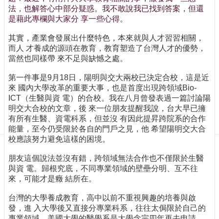
訊
法，也解答心中部分疑惑。我不敢說我已找到答案，但還
訂
是藉此專欄與大家分 享一些心得。
閱/
取
其實，產業會發展出什麼特色，本來就與人才習習相關，
消
而人 才養成的源頭在教育，教育塑造了台灣人才的優勢，
當然也同樣帶 來不足與缺憾之處。
網
站
第一件事是9月18日，陽明與交大兩校已決定合校，這是近
導
來 國內大學改革的重要大事，也是首度出現跨領域Bio-
覽
ICT（生醫與資 電）的合校。我在八月曾發表過一篇討論陽
明交大合校的文章，後 來一位朋友提醒我說，台大早已擁
最
有所有生醫、資電科系，但並沒 有因此提昇跨院系的合作
新
能量，至今仍受限於各自的門戶之見，他 希望陽明交大合
消
校應該努力避免這樣的困境。
息
朋友這個說法並沒有錯，跨領域無法合作也不僅限於生醫
關
與資 電。歸根究底，不同專業領域的壁壘分明、互不往
於
來，可能才是癥 結所在。
我
們
台灣的大學養成教育，高中以前不重視興趣的培養與啟
發，進 入大學後又直接分專業科系，往往太侷限於自己的
出
專業領域。美國大學的醫學系是大學念完四年再去申請，
版