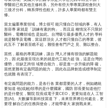
學醫前已有其他主修科系，另外有些大學專業課程會到大
刊
三後才分科，轉系彈性也較大，許多人畢業時都有雙主
物
修。
校
當太偏重專業領域，博士很可 能只懂自己領域的事，有人
務
形容專 家就是「訓練有素的狗」，而且這 種情況不只限於
服
醫科，電機領域也 是如此。台灣吸引最多優秀人才的 學科
務
就是醫學及電機，當這群頂尖 人才都只懂自己的專業，彼
專
此互不 了解甚至瞧不起，難怪會有門戶之 見、難以整合。
題
報
當然，嚴格的專業訓練，讓台 灣人才擁有很強的解題能
導
力，因 此最後呈現出來的就是代工能力超 強，這是台灣的
優勢，但缺乏跨領 域整合能力，卻是進一步升級的障 礙，
技
當然更難有定義問題的能力， 因此在品牌創造或標準制定
術
也就難 有表現了。
論
壇
有定義問題的能力，是各行各 業都需要的人才，例如總統
要知道 他(或她)領導的是什麼國家，國防 部長要知道他打
產
的是什麼仗，醫院 院長或電子業CEO，更要知道在人 工智
業
慧(AI)、大數據等新科技當道 下，未來世界將往何處去，更
專
要理 解自己的任務與使命，才能帶著大 家挑戰未來。
欄