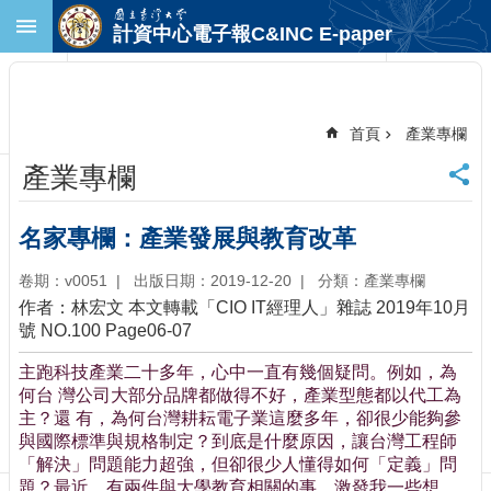
跳到主要內容區塊
計資中心電子報C&INC E-paper
進
階
搜
尋
首頁
產業專欄
回
產業專欄
首
頁
臺
名家專欄：產業發展與教育改革
大
首
卷期：v0051
出版日期：2019-12-20
分類：產業專欄
頁
作者：林宏文 本文轉載「CIO IT經理人」雜誌 2019年10月
計
號 NO.100 Page06-07
中
主跑科技產業二十多年，心中一直有幾個疑問。例如，為
首
何台 灣公司大部分品牌都做得不好，產業型態都以代工為
頁
主？還 有，為何台灣耕耘電子業這麼多年，卻很少能夠參
聯
與國際標準與規格制定？到底是什麼原因，讓台灣工程師
絡
「解決」問題能力超強，但卻很少人懂得如何「定義」問
資
題？最近，有兩件與大學教育相關的事，激發我一些想