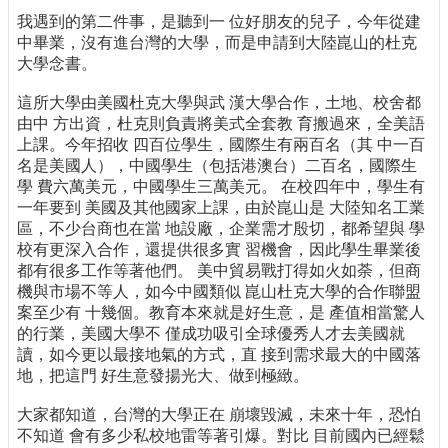
我遇到的第二件事，是聽到一 位好朋友的兒子，今年從建
中畢業，沒有進台灣的大學，而是申請到大陸崑山的杜克
大學念書。
這所大學由美國杜克大學與武 漢大學合作，土地、校舍都
由中 方出資，杜克則負責將美式全套教 育搬過來，全美語
上課。今年招收 四百位學生，國際生有兩百名（其 中一百
名是美國人），中國學生（包括港澳台）二百名，國際生
學 費六萬美元，中國學生三萬美元。 在校四年中，學生有
一年要到 美國及其他國家上課，由於崑山是 大陸知名工業
區，不少台商也在當 地設廠，企業需才殷切，都希望與 學
校有更深入合作，還提供很多實 習機會，因此學生畢業後
都有很多工作等著他們。 美中貿易戰打得如火如荼，但商
機與市場不等人，如今中國類似 崑山杜克大學的合作聯盟
案至少有 十幾個。教育本來就是好生意，是 產值相當驚人
的行業，美國大學不 僅成功吸引全球優秀人才去美國就
讀，如今更以最接地氣的方式，直 接到需求最大的中國落
地，把這門 好生意發揚光大、做到極緻。
大家都知道，台灣的大學正在 崩壞毀滅，未來十年，恐怕
不知道 會有多少私校地雷等著引爆。對比 目前國內已經鬆