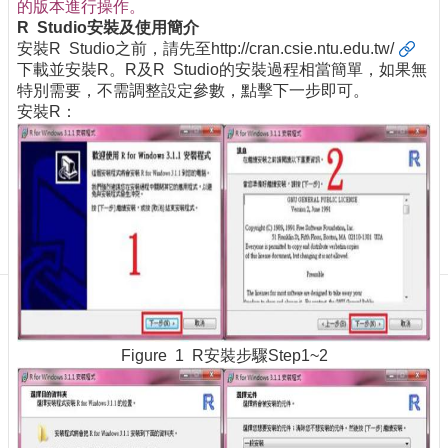
訊
的版本進行操作。
R Studio安裝及使用簡介
訂
安裝R Studio之前，請先至
http://cran.csie.ntu.edu.tw/
閱/
下載並安裝R。R及R Studio的安裝過程相當簡單，如果無
取
特別需要，不需調整設定參數，點擊下一步即可。
消
安裝R：
網
站
導
覽
最
新
消
息
關
於
Figure 1 R安裝步驟Step1~2
我
們
出
版