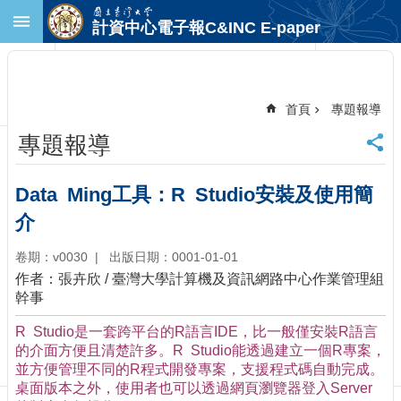
跳到主要內容區塊
計資中心電子報C&INC E-paper
進
階
搜
尋
首頁
專題報導
回
專題報導
首
頁
臺
Data Ming工具：R Studio安裝及使用簡
大
介
首
頁
卷期：v0030
出版日期：0001-01-01
計
作者：張卉欣 / 臺灣大學計算機及資訊網路中心作業管理組
中
幹事
首
頁
R Studio是一套跨平台的R語言IDE，比一般僅安裝R語言
聯
的介面方便且清楚許多。R Studio能透過建立一個R專案，
絡
並方便管理不同的R程式開發專案，支援程式碼自動完成。
資
桌面版本之外，使用者也可以透過網頁瀏覽器登入Server