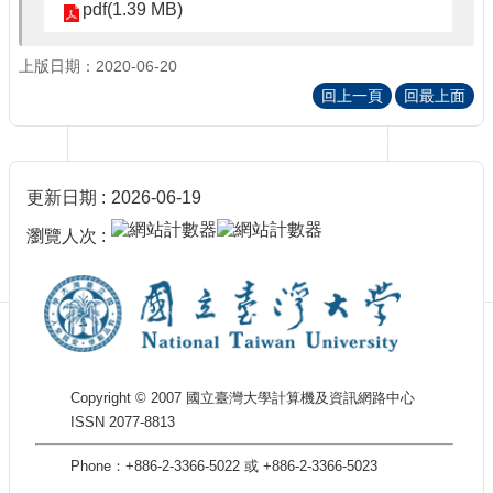
訊
pdf(1.39 MB)
訂
閱/
上版日期：2020-06-20
取
回上一頁
回最上面
消
網
站
導
更新日期
2026-06-19
覽
瀏覽人次
最
新
消
息
關
於
Copyright © 2007 國立臺灣大學計算機及資訊網路中心
我
ISSN 2077-8813
們
Phone：+886-2-3366-5022 或 +886-2-3366-5023
出
版