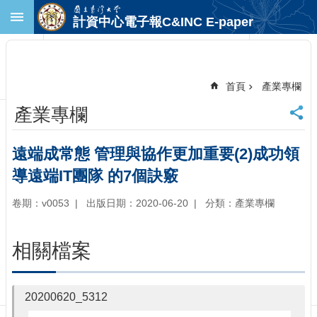
跳到主要內容區塊
計資中心電子報C&INC E-paper
進
階
搜
尋
首頁
產業專欄
回
產業專欄
首
頁
臺
遠端成常態 管理與協作更加重要(2)成功領
大
導遠端IT團隊 的7個訣竅
首
頁
卷期：v0053
出版日期：2020-06-20
分類：產業專欄
計
中
首
相關檔案
頁
聯
絡
20200620_5312
資