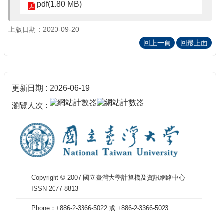
訊
pdf(1.80 MB)
訂
閱/
上版日期：2020-09-20
取
回上一頁
回最上面
消
網
站
導
更新日期
2026-06-19
覽
瀏覽人次
最
新
消
息
關
於
Copyright © 2007 國立臺灣大學計算機及資訊網路中心
我
ISSN 2077-8813
們
Phone：+886-2-3366-5022 或 +886-2-3366-5023
出
版