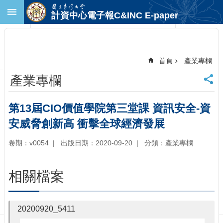
跳到主要內容區塊
計資中心電子報C&INC E-paper
進
階
搜
尋
首頁
產業專欄
回
產業專欄
首
頁
臺
第13屆CIO價值學院第三堂課 資訊安全-資
大
安威脅創新高 衝擊全球經濟發展
首
頁
卷期：v0054
出版日期：2020-09-20
分類：產業專欄
計
中
首
相關檔案
頁
聯
絡
20200920_5411
資