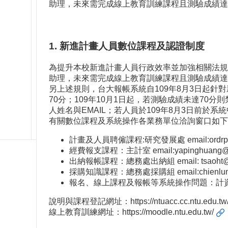
助理，未來需完成線上教育訓練課程且測驗成績達
1. 新進計畫人員數位課程及認證制度
為提升本校新進計畫人員行政效率並加強相關法規
助理，未來需完成線上教育訓練課程且測驗成績達
另上述規則，台大報帳系統自109年8月3日起針對
70分；109年10月1日起，若測驗成績未達70
人姓名與EMAIL；若人員於109年8月3日前於系
有關數位課程及系統操作各業務單位洽詢窗口如下
計畫及人員聘僱課程:研究發展處 email:
ordr
經費報支課程：主計室 email:
yapinghuang@
出納報帳課程：總務處出納組 email:
tsaoht@
採購知識課程：總務處採購組 email:
chienlu
報名、線上課程及報帳等系統操作問題：計資中心 email: c
說明與課程登記網址：
https://ntuacc.cc.ntu.edu.tw/
線上教育訓練網址：
https://moodle.ntu.edu.tw/