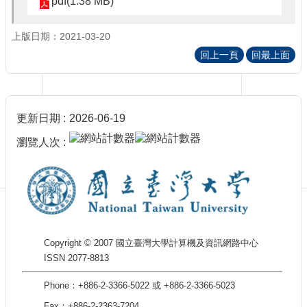
pdf(1.38 MB)
訊
訂
閱/
上版日期：2021-03-20
取
回上一頁
回最上面
消
網
站
導
更新日期
2026-06-19
覽
瀏覽人次
最
新
消
息
關
於
Copyright © 2007 國立臺灣大學計算機及資訊網路中心
我
ISSN 2077-8813
們
Phone：+886-2-3366-5022 或 +886-2-3366-5023
出
版
Fax：+886-2-2363-7204