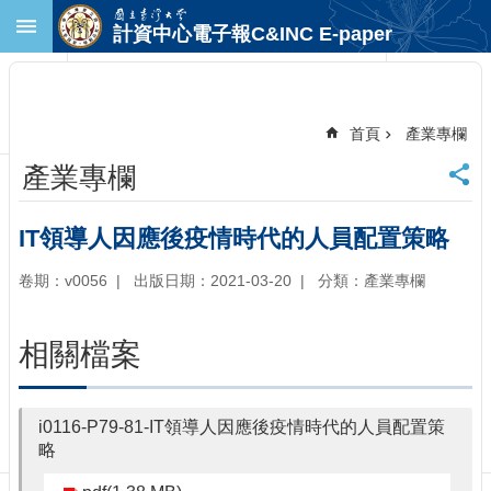
跳到主要內容區塊
計資中心電子報C&INC E-paper
進
階
搜
尋
首頁
產業專欄
回
產業專欄
首
頁
臺
IT領導人因應後疫情時代的人員配置策略
大
首
卷期：v0056
出版日期：2021-03-20
分類：產業專欄
頁
計
相關檔案
中
首
頁
i0116-P79-81-IT領導人因應後疫情時代的人員配置策
聯
略
絡
資