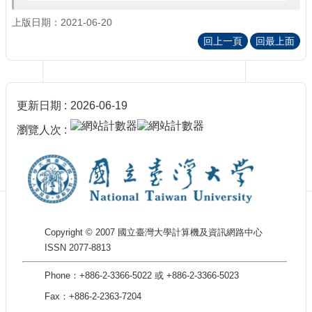
訊
訂
上版日期：2021-06-20
閱/
回上一頁
回最上面
取
消
網
站
更新日期
2026-06-19
導
覽
瀏覽人次
最
新
消
息
關
Copyright © 2007 國立臺灣大學計算機及資訊網路中心
於
ISSN 2077-8813
我
們
Phone：+886-2-3366-5022 或 +886-2-3366-5023
出
Fax：+886-2-2363-7204
版