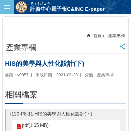
跳到主要內容區塊
計資中心電子報C&INC E-paper
進
階
搜
尋
首頁
產業專欄
回
產業專欄
首
頁
臺
HIS的美學與人性化設計(下)
大
首
卷期：v0057
出版日期：2021-06-20
分類：產業專欄
頁
計
相關檔案
中
首
頁
i120-P8-11-HIS的美學與人性化設計(下)
聯
絡
pdf(1.05 MB)
資