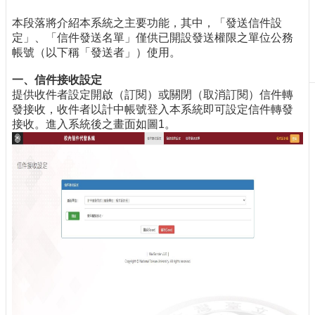
刊
本段落將介紹本系統之主要功能，其中，「發送信件設
物
定」、「信件發送名單」僅供已開設發送權限之單位公務
帳號（以下稱「發送者」）使用。
校
務
一、信件接收設定
服
提供收件者設定開啟（訂閱）或關閉（取消訂閱）信件轉
務
發接收，收件者以計中帳號登入本系統即可設定信件轉發
接收。進入系統後之畫面如圖1。
專
題
報
導
技
術
論
壇
產
業
專
欄