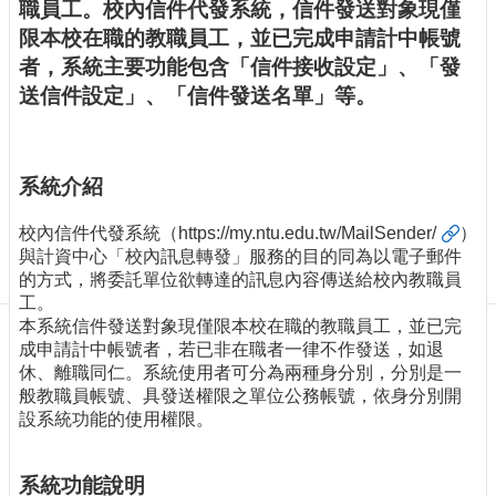
訊
職員工。校內信件代發系統，信件發送對象現僅
訂
限本校在職的教職員工，並已完成申請計中帳號
閱/
者，系統主要功能包含「信件接收設定」、「發
取
送信件設定」、「信件發送名單」等。
消
網
站
導
系統介紹
覽
校內信件代發系統（
https://my.ntu.edu.tw/MailSender/
）
最
與計資中心「校內訊息轉發」服務的目的同為以電子郵件
新
的方式，將委託單位欲轉達的訊息內容傳送給校內教職員
消
工。
息
本系統信件發送對象現僅限本校在職的教職員工，並已完
成申請計中帳號者，若已非在職者一律不作發送，如退
關
休、離職同仁。系統使用者可分為兩種身分別，分別是一
於
般教職員帳號、具發送權限之單位公務帳號，依身分別開
我
設系統功能的使用權限。
們
出
系統功能說明
版