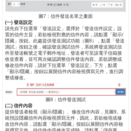
圖7：信件發送名單之畫面
(
一
)
發送設定
請先自下拉選單「發送設定」選擇於「發送信件設定」設
置的信件主旨，若欲檢視對應的信件內容，請點選「顯示/
隱藏」按鈕。此處提供發送測試功能（圖8），點選「發送
測試」按鈕之後，確認發送測試信件，系統將發送測試信
件至發送帳號之電子郵件地址，發送者可至該電子信箱接
收並查看，並可再次確認調整信件發送內容。若欲調整或
修改信件內容，請於下拉選單「發送設定」下方，點選
「顯示/隱藏」按鈕以展開信件內容檢視撰寫元件，進行調
整或修改。
圖8：信件發送測試
(
二
)
信件內容
提供發送者檢視（顯示/隱藏）、修改信件內容，見圖9。系
統預設隱藏信件內容檢視撰寫元件，因此，若欲檢視或修
改信件內容，請點選「顯示/隱藏」按鈕以展開信件內容檢
視撰寫元件，待信件內容修改完成時，請點選「儲存更