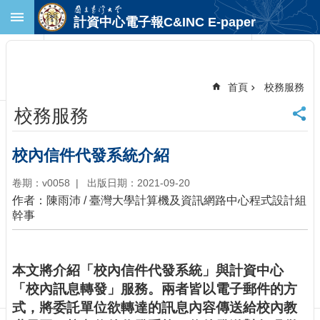
跳到主要內容區塊
計資中心電子報C&INC E-paper
進
階
搜
尋
首頁
校務服務
回
校務服務
首
頁
臺
校內信件代發系統介紹
大
首
卷期：v0058
出版日期：2021-09-20
頁
作者：陳雨沛 / 臺灣大學計算機及資訊網路中心程式設計組
計
幹事
中
首
頁
本文將介紹「校內信件代發系統」與計資中心
聯
「校內訊息轉發」服務。兩者皆以電子郵件的方
絡
式，將委託單位欲轉達的訊息內容傳送給校內教
資