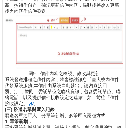
新」按鈕作儲存，確認更新信件內容，異動後將改以更新
後之內容作信件發送。
圖9：信件內容之檢視、修改與更新
系統發送排程之信件內容，將會標註訊息「臺大校內信件
代發系統服務(本信件由系統自動發出，請勿直接回
覆。)」，並附上委託單位之聯絡資訊，包含委託單位、聯
絡電話，以及提供信件接收設定之連結，如：
前往「信件
接收設定」
。
(
三
)
發送名單與匯入紀錄
發送名單之匯入，分單筆新增、多筆匯入兩種方式：
1.
單筆新增：
手動逐筆新增發送名單。請輸入5碼英、數字職員編號，輸