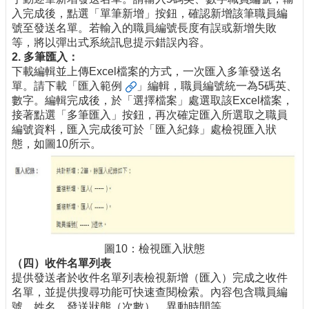
入完成後，點選「單筆新增」按鈕，確認新增該筆職員編
號至發送名單。若輸入的職員編號長度有誤或新增失敗
等，將以彈出式系統訊息提示錯誤內容。
2.
多筆匯入：
下載編輯並上傳
Excel檔案的方式，一次匯入多筆發送名
單。請下載「
匯入範例
」編輯，職員編號統一為5碼英、
數字。編輯完成後，於「選擇檔案」處選取該Excel檔案，
接著點選「多筆匯入」按鈕，再次確定匯入所選取之職員
編號資料，匯入完成後可於「匯入紀錄」處檢視匯入狀
態，如圖10所示。
圖10：檢視匯入狀態
（四）收件名單列表
提供發送者於收件名單列表檢視新增（匯入）完成之收件
名單，並提供搜尋功能可快速查閱檢索。內容包含職員編
號、姓名、發送狀態（次數）、異動時間等。