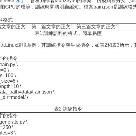
hinese
」，會看到作者Morizeyao的專案，切換到舊分支（old_
用已配置高階GPU的環境，訓練時間將明顯縮短。檔案train.jso
料格式
篇文章的正文", "第二篇文章的正文", "第三篇文章的正文"]
表1 訓練語料的格式，簡單易懂
訓練。以Linux環境為例，其訓練指令與生成指令，如表2和表3所
料的指令
rain.py \
e=0 \
s=100 \
_size=8 \
ength=10 \
ata_path=data/train.json \
t_dir=model/ \
表2 訓練指令
字的指令
generate.py \
h=250 \
les=3 \