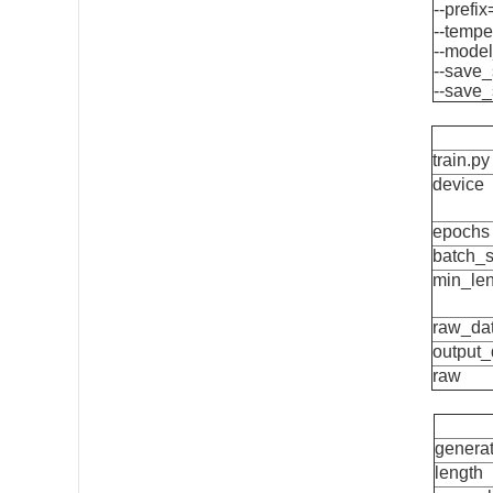
--pr
--tempe
--mode
--save_
--save_
train.py
device
epochs
batch_s
min_len
raw_da
output_
raw
genera
length