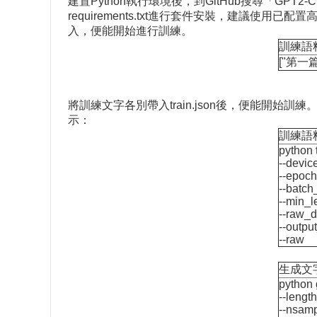
建置Python執行環境後，到GitHub搜尋「
GPT2-C
requirements.txt進行套件安裝，建議使
入，便能開始進行訓練。
訓練語
["第一
將訓練文字各別帶入train.json後，便能開始
示：
訓練語
python t
--devic
--epoch
--batch
--min_l
--raw_d
--outpu
--raw
生成文
python 
--lengt
--nsamp