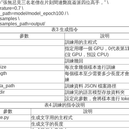
efix="張無忌見三名老僧在片刻間連斃崑崙派四位高手，" \
rature=0.7 \
l_path=model/model_epoch100 / \
samples \
samples_path=output/
表3 生成指令
參數
說明
訓練用的主程式
指定用哪一個 GPU，0代表第1
(沒 GPU，預設 CPU)
訓練幾回
ize
每次拿幾個樣本進行訓練
gth
每個樣本至少需要多少長度才
練
ta_path
訓練資料 JSON 檔案路徑
dir
訓練完的語言模型存放資料夾
設定此參數，會將樣本進行 token
表4 訓練的指令說明
參數
說明
te.py
生成文字用的主程式
生成文字的長度