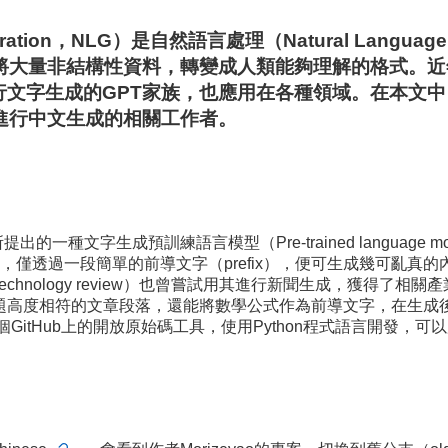
neration，NLG）是自然語言處理（Natural Langua
量非結構性資料，轉變成人類能夠理解的格式。近年神經
來進行文字生成的GPT家族，也應用在各種領域。在本文中，
進行中文生成的相關工作者。
提出的一種文字生成預訓練語言模型（Pre-trained language
訓練，僅透過一段簡單的前導文字（prefix），便可生成幾可亂
technology review）也曾嘗試用其進行新聞生成，獲得了相
主題高度相符的文章段落，還能將數學公式作為前導文字，在生成
是一個GitHub上的開放原始碼工具，使用Python程式語言開