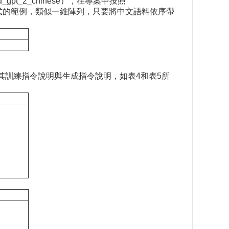
gpt_2_chinese），在專案中按照
n是訓練格式的範例，類似一維陣列，只要將中文語料依序帶
示，其訓練指令說明與生成指令說明，如表4和表5所