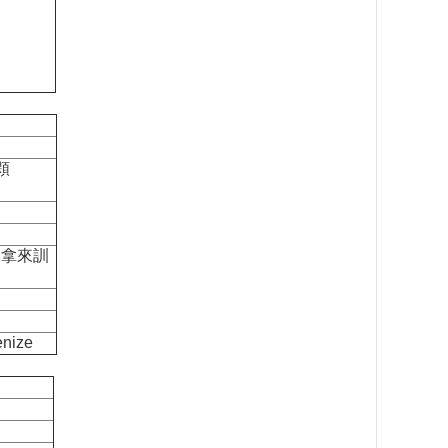
顆
會拿來訓
ize