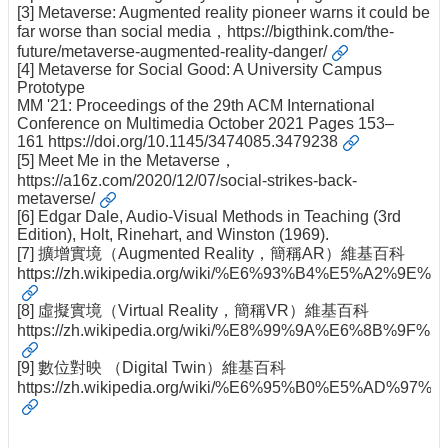
[3] Metaverse: Augmented reality pioneer warns it could be
far worse than social media，
https://bigthink.com/the-
future/metaverse-augmented-reality-danger/
[4] Metaverse for Social Good: A University Campus
Prototype
MM '21: Proceedings of the 29th ACM International
Conference on Multimedia October 2021 Pages 153–
161
https://doi.org/10.1145/3474085.3479238
[5] Meet Me in the Metaverse，
https://a16z.com/2020/12/07/social-strikes-back-
metaverse/
[6] Edgar Dale, Audio-Visual Methods in Teaching (3rd
Edition), Holt, Rinehart, and Winston (1969).
[7] 擴增實境（Augmented Reality，簡稱AR）維基百科
https://zh.wikipedia.org/wiki/%E6%93%B4%E5%A2%9
[8] 虛擬實境（Virtual Reality，簡稱VR）維基百科
https://zh.wikipedia.org/wiki/%E8%99%9A%E6%8B%9
[9] 數位對映 （Digital Twin）維基百科
https://zh.wikipedia.org/wiki/%E6%95%B0%E5%AD%9