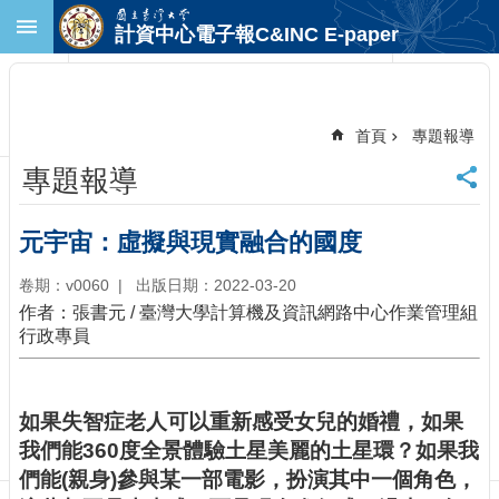
跳到主要內容區塊
計資中心電子報C&INC E-paper
進
階
搜
尋
首頁
專題報導
回
專題報導
首
頁
臺
元宇宙：虛擬與現實融合的國度
大
首
卷期：v0060
出版日期：2022-03-20
頁
作者：張書元 / 臺灣大學計算機及資訊網路中心作業管理組
計
行政專員
中
首
頁
如果失智症老人可以重新感受女兒的婚禮，如果
聯
我們能360度全景體驗土星美麗的土星環？如果我
絡
們能(親身)參與某一部電影，扮演其中一個角色，
資