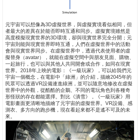
元宇宙可以想像為3D虛擬世界，與虛擬實境看似相同，但
者最大的差異在於能否即時互通和同步。虛擬實境雖然是
高度模擬現實世界的3D環境，卻與現實世界完全分開；元
宇宙則能與現實世界即時互通，人們在虛擬世界中的活動
會與現實世界同步。在虛擬世界中，透過代表使用者的虛
擬替身（avatar），就能在虛擬空間中與朋友見面、購物、
一起旅行，也可以與其他人共同開會或合作，如同在現實
世界。2018年上映的電影：《一級玩家》，可以給我們元
宇宙一個概念，在電影中「綠洲」的介紹，描繪2045年的
民眾可以透過VR設備連進綠洲，並可以隨意地修改在虛擬
世界中的外觀，從酷酷的企鵝、不同的電玩角色到各種奇
形怪狀的存在都能選擇。對比《潰雪》，《一級玩家》用
電影畫面更清晰地描繪了元宇宙的虛擬世界。VR設備、感
測衣、多方向的跑步機，現在看起來都不是遙不可及的未
來。