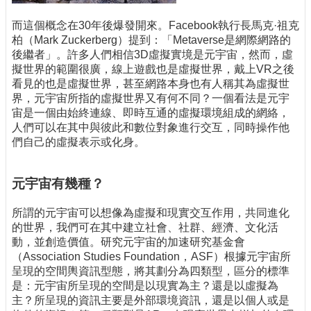
而這個概念在30年後爆發開來。Facebook執行長馬克·祖克
柏（Mark Zuckerberg）提到：「Metaverse是網際網路的
後繼者」。許多人們相信3D虛擬實境是元宇宙，然而，虛
擬世界的範圍很廣，線上遊戲也是虛擬世界，戴上VR之後
看見的也是虛擬世界，甚至網路本身也有人稱其為虛擬世
界，元宇宙所指的虛擬世界又有何不同？一個看法是元宇
宙是一個由始終連線、即時互通的虛擬環境組成的網絡，
人們可以在其中與彼此和數位對象進行交互，同時操作他
們自己的虛擬表示或化身。
元宇宙有幾種？
所謂的元宇宙可以想像為虛擬和現實交互作用，共同進化
的世界，我們可在其中建立社會、社群、經濟、文化活
動，並創造價值。研究元宇宙的加速研究基金會
（Association Studies Foundation，ASF）根據元宇宙所
呈現的空間輿資訊型態，將其劃分為四類型，區分的標準
是：元宇宙所呈現的空間是以現實為主？還是以虛擬為
主？所呈現的資訊主要是外部環境資訊，還是以個人或是