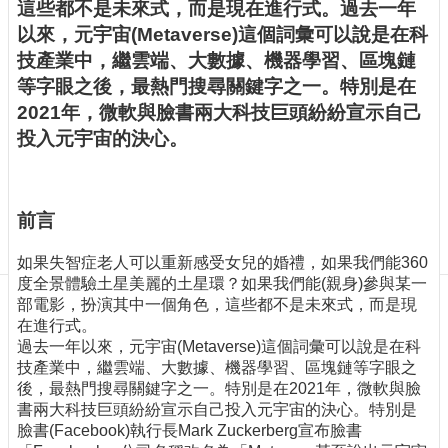
訊
這些都不是未來式，而是現在進行式。過去一年
訂
以來，元宇宙(Metaverse)這個詞彙可以說是在科
閱/
技產業中，繼雲端、大數據、機器學習、區塊鏈
取
等字眼之後，最熱門搜尋關鍵字之一。特別是在
消
2021年，微軟與臉書兩大科技巨頭紛紛宣示自己
網
投入元宇宙的決心。
站
導
覽
前言
最
新
如果失智症老人可以重新感受女兒的婚禮，如果我們能360
消
度全景體驗土星美麗的土星環？如果我們能(親身)參與某一
息
部電影，扮演其中一個角色，這些都不是未來式，而是現
在進行式。
關
過去一年以來，元宇宙(Metaverse)這個詞彙可以說是在科
於
技產業中，繼雲端、大數據、機器學習、區塊鏈等字眼之
我
後，最熱門搜尋關鍵字之一。特別是在2021年，微軟與臉
們
書兩大科技巨頭紛紛宣示自己投入元宇宙的決心。特別是
出
臉書(Facebook)執行長Mark Zuckerberg宣布臉書
版