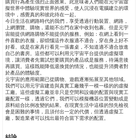
購買行為產生強烈正面效果。此意味著人們能在元宇宙虛
擬世界中體驗現實世界的感受，使人沉浸在電腦建立的環
境中，感覺真的和彼此待在一起。
今日生活在網路時代的我們，享受透過行動裝置、網路，
上網瀏覽、購物，還能不出門在家中收到包裹。但是元宇
宙能提供網路購物不能提供的服務。例如：在網上看到一
件喜歡的衣服，卻煩惱這件衣服適不適合，穿在身上好不
好看。或是在家具行看見一張書桌，不知道適不適合放進
自己的書房。這些都可以利用元宇宙平台提供的虛擬環
境，讓消費者先嘗試想要購買的產品或是服務，待滿意後
再購買。這樣既能降低退換貨的情況，也能提升消費者對
於產品的體驗度。
元宇宙的應用範圍已從購物、遊戲逐漸拓展至其他領域。
我們可以用元宇宙建造與真實工廠幾乎一模一樣的的虛擬
工廠。這些虛擬工廠並非只是空間和設備的配置與現實工
廠配置一樣，透過它們，我們可以模擬機器位置變動或是
原料組合比例改變的結果。在現實生活中這樣的預先檢視
會是困難的事情，且須付出一定的代價，但透過虛擬工
廠，製造業者可以找出最符合當下需求的配置。
結論