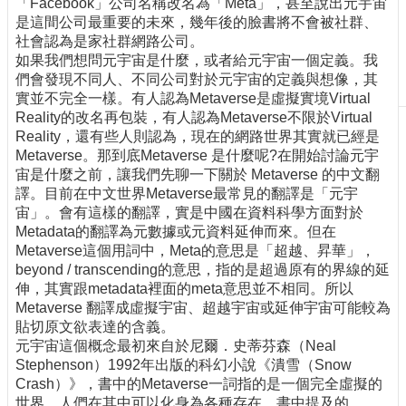
「Facebook」公司名稱改名為「Meta」，甚至說出元宇宙
刊
是這間公司最重要的未來，幾年後的臉書將不會被社群、
物
社會認為是家社群網路公司。
如果我們想問元宇宙是什麼，或者給元宇宙一個定義。我
校
們會發現不同人、不同公司對於元宇宙的定義與想像，其
務
實並不完全一樣。有人認為Metaverse是虛擬實境Virtual
服
Reality的改名再包裝，有人認為Metaverse不限於Virtual
務
Reality，還有些人則認為，現在的網路世界其實就已經是
Metaverse。那到底Metaverse 是什麼呢?在開始討論元宇
專
宙是什麼之前，讓我們先聊一下關於 Metaverse 的中文翻
題
譯。目前在中文世界Metaverse最常見的翻譯是「元宇
報
宙」。會有這樣的翻譯，實是中國在資料科學方面對於
導
Metadata的翻譯為元數據或元資料延伸而來。但在
Metaverse這個用詞中，Meta的意思是「超越、昇華」，
技
beyond / transcending的意思，指的是超過原有的界線的延
術
伸，其實跟metadata裡面的meta意思並不相同。所以
論
Metaverse 翻譯成虛擬宇宙、超越宇宙或延伸宇宙可能較為
壇
貼切原文欲表達的含義。
元宇宙這個概念最初來自於尼爾．史蒂芬森（Neal
產
Stephenson）1992年出版的科幻小說《潰雪（Snow
業
Crash）》，書中的Metaverse一詞指的是一個完全虛擬的
專
世界，人們在其中可以化身為各種存在。書中提及的
欄