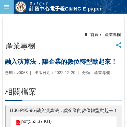
跳到主要內容區塊
計資中心電子報C&INC E-paper
進
階
搜
尋
首頁
產業專欄
回
產業專欄
首
頁
臺
融入演算法，讓企業的數位轉型動起來！
大
首
卷期：v0063
出版日期：2022-12-20
分類：產業專欄
頁
計
相關檔案
中
首
頁
i136-P95-96-融入演算法，讓企業的數位轉型動起來！
聯
絡
pdf(553.37 KB)
資