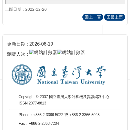
訊
訂
上版日期：2022-12-20
閱/
回上一頁
回最上面
取
消
網
站
更新日期
2026-06-19
導
覽
瀏覽人次
最
新
消
息
關
Copyright © 2007 國立臺灣大學計算機及資訊網路中心
於
ISSN 2077-8813
我
們
Phone：+886-2-3366-5022 或 +886-2-3366-5023
出
Fax：+886-2-2363-7204
版