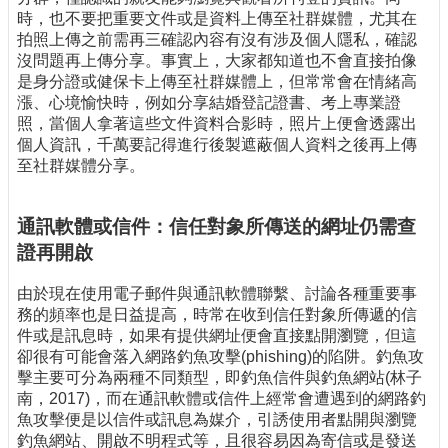
時，也不要把重要文件或是資料上傳至社群媒體，尤其在
拍照上傳之前需再三確認內容有沒有涉及個人隱私，確認
沒問題再上傳分享。事實上，大家都知道也不會直接拍像
是身分證或健保卡上傳至社群媒體上，但常常會在情緒高
漲、心境愉快時，例如分享結婚登記證書、考上專業證
照，當個人拿著這些文件資料合影時，照片上便會透露出
個人資訊，千萬要記得進行後製遮蔽個人資料之後再上傳
至社群媒體分享。
通訊軟體或信件：信任對象所傳送的網址仍需查
證再開啟
由於現在使用電子郵件與通訊軟體聯繫、討論各種重要事
務的頻率也是日益提高，時常在收到信任對象所傳遞的信
件或是訊息時，如果有提供網址便會直接點開瀏覽，但這
卻很有可能會落入網路釣魚攻擊(phishing)的陷阱。釣魚攻
擊主要可分為兩種不同類型，即釣魚信件與釣魚網站(林子
南，2017)，而在通訊軟體或信件上經常會遭遇到的網路釣
魚攻擊便是以信件或訊息為媒介，引誘使用者點開與瀏覽
釣魚網站、開啟不明程式等，且很容易因為寄信或是發送