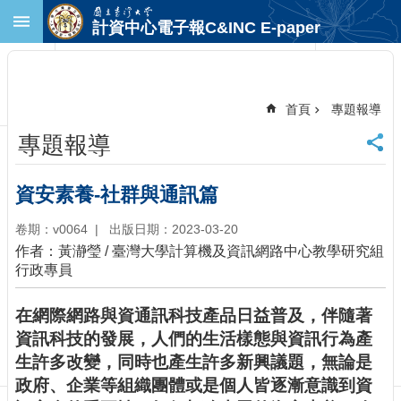
跳到主要內容區塊
計資中心電子報C&INC E-paper
進
階
搜
尋
首頁
專題報導
回
專題報導
首
頁
臺
資安素養-社群與通訊篇
大
首
卷期：v0064
出版日期：2023-03-20
頁
作者：黃瀞瑩 / 臺灣大學計算機及資訊網路中心教學研究組
計
行政專員
中
首
在網際網路與資通訊科技產品日益普及，伴隨著
頁
資訊科技的發展，人們的生活樣態與資訊行為產
聯
生許多改變，同時也產生許多新興議題，無論是
絡
政府、企業等組織團體或是個人皆逐漸意識到資
資