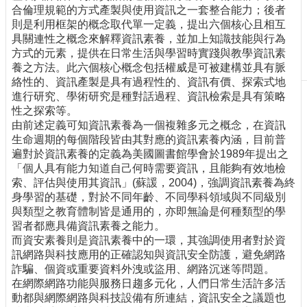
合倫理規範的方式產製與使用資訊之一套整合能力；後者
刊
則是利用框架的概念取代單一定義，提出六個核心且相互
物
具關連性之概念來解釋資訊素養，並加上知識技能與行為
方式的元素，提供在日常生活與學習時實踐與教學資訊素
校
養之方法。此六個核心概念包括權威是可被建構並具有脈
務
絡性的、資訊產製是具有過程性的、資訊有價、探索式地
服
進行研究、學術研究是種對話過程、資訊檢索是具有策略
務
性之探索等。
專
由前述定義可知資訊素養為一個複雜多元之概念，在資訊
題
生命週期的每個階段皆由其對應的資訊素養內涵，目前普
報
遍對於資訊素養的定義為美國圖書館學會於1989年提出之
導
「個人具有能力知道自己何時需要資訊，且能夠有效地檢
索、評估與使用其資訊」(蘇諼，2004)，強調資訊素養為終
技
身學習的基礎，對於不同年齡、不同學科領域與不同級別
術
與類型之教育體制皆是通用的，亦即無論是何種類型的學
論
習者都應具備資訊素養之能力。
壇
而資安素養則是資訊素養中的一環，其強調使用者對於資
訊網路與科技應用的正確認知與資訊安全防護，避免網路
產
詐騙、個資或重要資料外洩或盜用、網路沉迷等問題。
業
在網際網路功能與服務日趨多元化，人們日常生活許多活
專
動都與網際網路與科技設備有所連結，資訊安全之議題也
欄