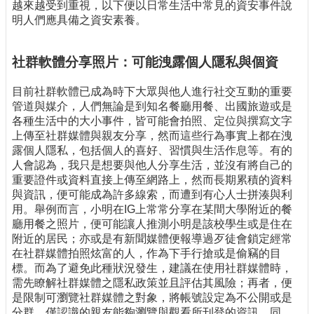
越來越受到重視，以下便以日常生活中常見的資安事件說
明人們應具備之資安素養。
社群軟體分享照片：可能洩露個人隱私與個資
目前社群軟體已成為時下大眾與他人進行社交互動的重要
管道與媒介，人們無論是到知名餐廳用餐、出國旅遊或是
各種生活中的大小事件，皆可能會拍照、定位與撰寫文字
上傳至社群媒體與親友分享，然而這些行為事實上都在洩
露個人隱私，包括個人的喜好、習慣與生活作息等。有的
人會認為，我只是想要與他人分享生活，並沒有將自己的
重要證件或資料直接上傳至網路上，然而長期累積的資料
與資訊，便可能成為許多線索，而遭到有心人士拼湊與利
用。舉例而言，小明在IG上常常分享在某間大學附近的餐
廳用餐之照片，便可能讓人推測小明是該校學生或是住在
附近的居民；亦或是有新聞媒體便報導過歹徒會鎖定經常
在社群媒體拍照炫富的人，作為下手行搶或是偷竊的目
標。而為了避免此種狀況發生，建議在使用社群媒體時，
需先瞭解社群媒體之隱私政策並且評估其風險；再者，便
是限制可瀏覽社群媒體之對象，將帳號設定為不公開或是
分群，僅認識的親友能夠瀏覽與觀看所刊登的資訊。同