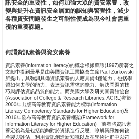
訊
訊安全的重要性，如何加強大眾的資安素養，改
訂
變與提升在資訊安全層面的認知與警覺性，減少
閱/
各種資安問題發生之可能性便成為現今社會需重
取
視的重要課題。
消
網
站
導
何謂資訊素養與資安素養
覽
資訊素養(information literacy)的概念根據蘇諼(1997)所著之
最
文獻中提到最早是由美國資訊工業協會主席Paul Zurkowski
新
所提出，其強調具備資訊素養的人應具備4種能力，包括學
消
習如何去學的能力、表達資訊需求的能力、解決問題的技
息
巧與評估資訊品質的能力。而美國大學及研究圖書館協會
(Association of College & Research Libraries, ACRL)亦於
關
2000年出版高等教育資訊素養能力標準(Information
於
Literacy Competency Standards for Higher Education)及
我
2016年發布高等教育資訊素養框架(Framework for
們
Information Literacy for Higher Education)，前者將資訊素
養定義為是包括能夠對於資訊進行反思、瞭解資訊如何被
出
產製與評估、利用資訊創造新知識以及在學術社群中以符
版