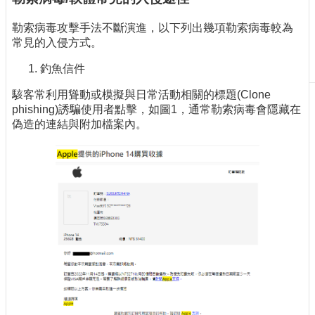
刊
勒索病毒攻擊手法不斷演進，以下列出幾項勒索病毒較為
物
常見的入侵方式。
校
釣魚信件
務
服
駭客常利用聳動或模擬與日常活動相關的標題(Clone
務
phishing)誘騙使用者點擊，如圖1，通常勒索病毒會隱藏在
偽造的連結與附加檔案內。
專
題
報
導
技
術
論
壇
產
業
專
欄