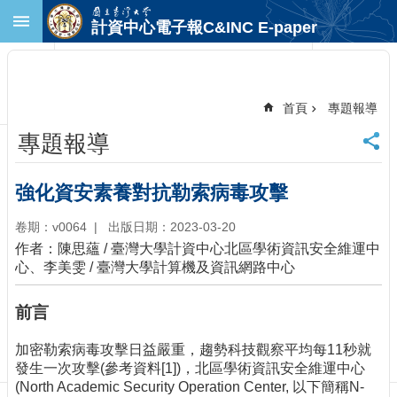
跳到主要內容區塊
計資中心電子報C&INC E-paper
進
階
搜
尋
首頁
專題報導
回
專題報導
首
頁
臺
強化資安素養對抗勒索病毒攻擊
大
首
卷期：v0064
出版日期：2023-03-20
頁
作者：陳思蘊 / 臺灣大學計資中心北區學術資訊安全維運中
計
心、李美雯 / 臺灣大學計算機及資訊網路中心
中
首
前言
頁
聯
加密勒索病毒攻擊日益嚴重，趨勢科技觀察平均每11秒就
絡
發生一次攻擊(參考資料[1])，北區學術資訊安全維運中心
資
(North Academic Security Operation Center, 以下簡稱N-