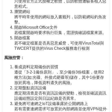
只使用官方正式授權之軟體，以防軟體遭駭客植入惡
意程式。
瀏覽網站
將平時常使用的網站放入書籤列，以防範網站釣魚攻
擊。
開啟Microsoft Office文件
若檔案開啟時要求執行巨集，需謹慎確認檔案來源。
開啟檔案
若不確定檔案是否具惡意威脅，可使用VirusTotal與
TWCERT提供的Virus Check服務進行檢測
風險控管：
養成資料定期備份的習慣
遵從「3-2-1備份原則」，至少備份3份檔案，使用2
種方法(如:光碟、外接式硬碟等)儲存，其中1份要存
放於異地，降低資料遺失的風險。
定期盤點資訊設備
應定期清查是否有資訊設備的變動，檢視並確認資訊
設備組態設定與日誌紀錄是否異常。
避免將可連網之IoT設備暴露於公開網路上
若有需要連網需求可放置於內部網路並使用VPN從外