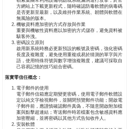
勒索集團常利用設備弱點或系統漏洞進行攻擊，於官
方網站上下載更新程式，隨時確認防毒軟體的病毒碼
是否更新至最新，以及維持作業系統、韌體與軟體在
無風險的版本。
機敏資料應加密的方式存放與作業
重要與機敏性資料應以加密的方式儲存，避免資料被
駭客外洩。
密碼設立原則
啟用新系統時務必更新預設的帳號及密碼，強化密碼
長度及複雜度，避免使用重複或易於猜測的單字與片
語，使用特殊符號與數字增強複雜度，建議可採取自
己容易記憶的技巧組合密碼。
落實零信任概念：
電子郵件的使用
電子郵件信箱應定期變更密碼，使用電子郵件軟體設
定以純文字檢視郵件，並關閉預覽郵件功能；開啟電
子郵件前，應謹慎確認郵件真偽，不隨意開啟附加檔
案與點擊超連結；寄送郵件時若檔案包含敏感資料應
加密壓縮，並將密碼以其他方式告知收件人。
安裝軟體