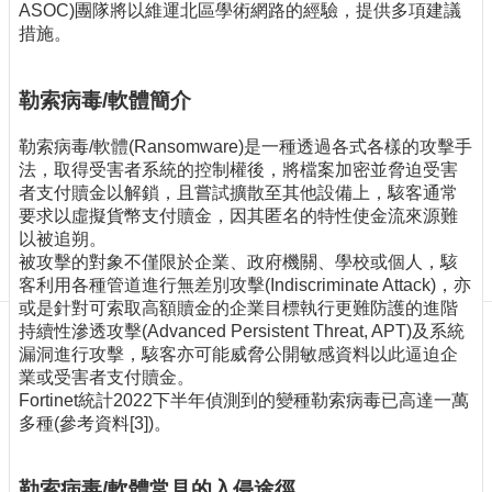
訊
ASOC)團隊將以維運北區學術網路的經驗，提供多項建議
措施。
訂
閱/
取
勒索病毒/軟體簡介
消
網
勒索病毒/軟體(Ransomware)是一種透過各式各樣的攻擊手
站
法，取得受害者系統的控制權後，將檔案加密並脅迫受害
導
者支付贖金以解鎖，且嘗試擴散至其他設備上，駭客通常
覽
要求以虛擬貨幣支付贖金，因其匿名的特性使金流來源難
以被追朔。
最
被攻擊的對象不僅限於企業、政府機關、學校或個人，駭
新
客利用各種管道進行無差別攻擊(Indiscriminate Attack)，亦
消
或是針對可索取高額贖金的企業目標執行更難防護的進階
息
持續性滲透攻擊(Advanced Persistent Threat, APT)及系統
漏洞進行攻擊，駭客亦可能威脅公開敏感資料以此逼迫企
關
業或受害者支付贖金。
於
Fortinet統計2022下半年偵測到的變種勒索病毒已高達一萬
我
多種(參考資料[3])。
們
出
勒索病毒/軟體常見的入侵途徑
版