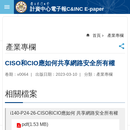
跳到主要內容區塊
計資中心電子報C&INC E-paper
進
階
搜
尋
首頁
產業專欄
回
產業專欄
首
頁
臺
CISO和CIO應如何共享網路安全所有權
大
首
卷期：v0064
出版日期：2023-03-10
分類：產業專欄
頁
計
相關檔案
中
首
頁
i140-P24-26-CISO和CIO應如何 共享網路安全所有權
聯
絡
pdf(1.53 MB)
資