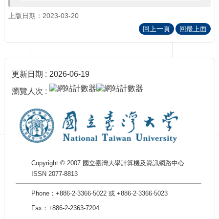
訊
訂
上版日期：2023-03-20
閱/
回上一頁
回最上面
取
消
網
站
更新日期
2026-06-19
導
覽
瀏覽人次
最
新
消
息
關
Copyright © 2007 國立臺灣大學計算機及資訊網路中心
於
ISSN 2077-8813
我
們
Phone：+886-2-3366-5022 或 +886-2-3366-5023
出
Fax：+886-2-2363-7204
版