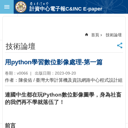
跳到主要內容區塊
計資中心電子報C&INC E-paper
進
階
搜
尋
首頁
技術論壇
回
技術論壇
首
頁
臺
用python學習數位影像處理-第一篇
大
首
卷期：v0066
出版日期：2023-09-20
頁
作者：陳俊佑 / 臺灣大學計算機及資訊網路中心程式設計組
計
中
連國中生都在玩Python數位影像圖學，身為社畜
首
的我們再不學就落伍了！
頁
聯
絡
資
前言