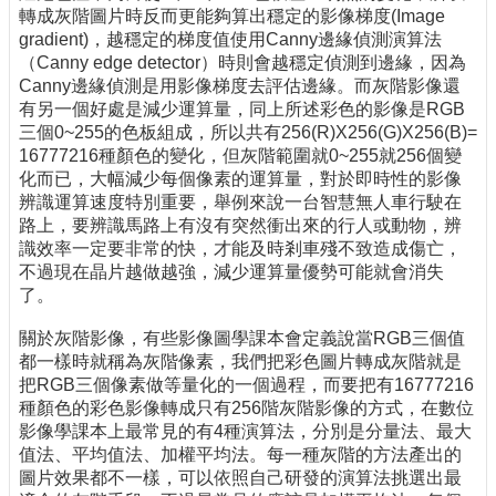
轉成灰階圖片時反而更能夠算出穩定的影像梯度(Image
gradient)，越穩定的梯度值使用Canny邊緣偵測演算法
（Canny edge detector）時則會越穩定偵測到邊緣，因為
Canny邊緣偵測是用影像梯度去評估邊緣。而灰階影像還
有另一個好處是減少運算量，同上所述彩色的影像是RGB
三個0~255的色板組成，所以共有256(R)X256(G)X256(B)=
16777216種顏色的變化，但灰階範圍就0~255就256個變
化而已，大幅減少每個像素的運算量，對於即時性的影像
辨識運算速度特別重要，舉例來說一台智慧無人車行駛在
路上，要辨識馬路上有沒有突然衝出來的行人或動物，辨
識效率一定要非常的快，才能及時剎車殘不致造成傷亡，
不過現在晶片越做越強，減少運算量優勢可能就會消失
了。
關於灰階影像，有些影像圖學課本會定義說當RGB三個值
都一樣時就稱為灰階像素，我們把彩色圖片轉成灰階就是
把RGB三個像素做等量化的一個過程，而要把有16777216
種顏色的彩色影像轉成只有256階灰階影像的方式，在數位
影像學課本上最常見的有4種演算法，分別是分量法、最大
值法、平均值法、加權平均法。每一種灰階的方法產出的
圖片效果都不一樣，可以依照自己研發的演算法挑選出最