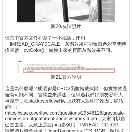
圖20.灰階照片
但其中官方文件卻寫了一小段話，使用
「IMREAD_GRAYSCALE」灰階效果可能會跟色彩空間轉
換函數「cvtColor()」轉換出來的實際灰階效果不同。
圖21.官方說明
這是為什麼呢？明明都是OPCV函數轉成灰階，但實際效過
確有可能不同，官網並未詳述，但經過我們好朋友谷哥大
神搜尋，在stackoverflow網站上就有人說明了原因，網站
網址：
(
https://stackoverflow.com/questions/29548128/grayscale-
conversion-algorithm-of-opencvs-imread
)，大家可以自
己進去看。大致上是說jpeg影像用「IMREAD_COLOR」
讀取圖片時會通過「JpegDecoder as JCS_RGB」解碼取