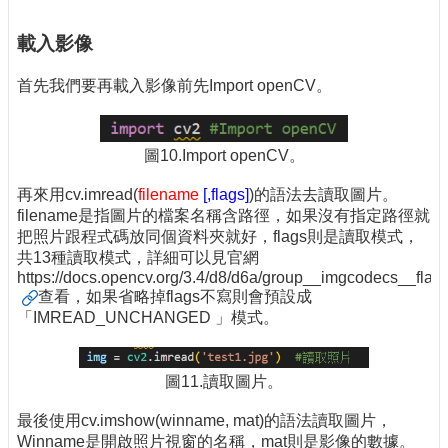
載入影像
首先我們要再載入影像前先Import openCV。
圖10.Import openCV。
再來用cv.imread(
filename
[,flags]
)的語法去讀取圖片。
filename是指圖片的檔案名稱含路徑，如果沒有指定路徑就
把照片跟程式碼放同個資料夾就好，flags則是讀取模式，
共13種讀取模式，詳細可以見官網
https://docs.opencv.org/3.4/d8/d6a/group__imgcodecs__f
查看，如果省略掉flags不寫則會預設成
「IMREAD_UNCHANGED 」模式。
圖11.讀取圖片。
最後使用cv.imshow(winname, mat)的語法讀取圖片，
Winname是開啟照片視窗的名稱，mat則是影像的數據。