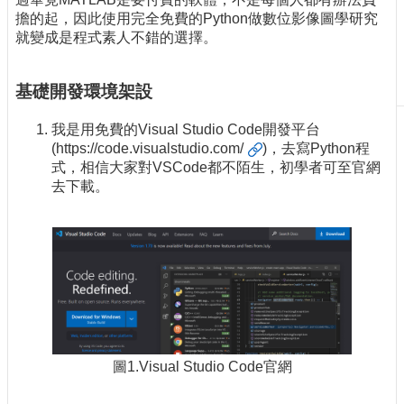
擔的起，因此使用完全免費的Python做數位影像圖學研究
刊
就變成是程式素人不錯的選擇。
物
校
基礎開發環境架設
務
服
務
我是用免費的Visual Studio Code開發平台
(
https://code.visualstudio.com/
)，去寫Python程
專
式，相信大家對VSCode都不陌生，初學者可至官網
題
去下載。
報
導
技
術
論
壇
產
業
圖1.Visual Studio Code官網
專
欄