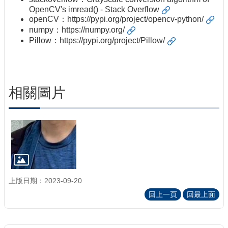
OpenCV's imread() - Stack Overflow
openCV：
https://pypi.org/project/opencv-python/
numpy：
https://numpy.org/
Pillow：
https://pypi.org/project/Pillow/
相關圖片
上版日期：2023-09-20
回上一頁
回最上面