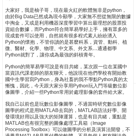
訊
訂
大家好，我是柚子哥，現在最火紅的軟體無非是python，
閱/
由於Big Data已然成為現今顯學，大家無不想從無限的數據
取
中掏金，又或是利用機器深度學習中算出最理想的股票投
消
資組合數據，而Python符合簡單易學好上手，擁有眾多的
現成套件可以使用，自然就有很多程式素人紛紛湧入
網
Python的懷抱，不管你讀的是甚麼科系，資管、動科、植
站
微、醫材、化學、物理、中文系、外文系…通通都學
導
Python就對了，讓你成為最強的斜槓青年。
覽
Python的簡單易學可說是有目共睹，某次跟一位在某國中
最
當資訊代課老師的朋友聊天，他說現在他們學校有開始教
新
國中生學習寫Python，身為社畜的我不學點Python真的太
消
慚愧，因此，今天跟大家分享用Python玩入門等級數位影
息
像圖學，介紹一些Python常用於處理影像的套件給大家。
關
我自己以前也是玩數位影像圖學，不過當時研究數位影像
於
圖學的程式是用MATLAB去寫的，MATLAB語法好學、開
我
發環境好用以及強大的矩陣運算，也是有目共睹，重點是
們
MATLAB也有很完整的圖像處理工具箱（Image
Processing Toolbox）可以做圖學的分析及演算法開發，不
出
過畢竟MATLAB是要付費的軟體，不是每個人都有辦法負
版