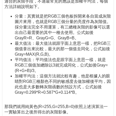
適合的灰階手段，不過最常見的應該是加權平均法，每個
方法詳細說明如下。
分量：其實就是把RGB三個色板拆開來各自當成灰階
圖片來用，也就是RGB三個分量的亮度作為灰階值。
採分量法完全不用運算，有三總種灰階的影像可以選
出自己最需要的其中一種去使用。公式如後
GrayR=R、GrayG=G、GrayB=B。
最大值法：最大值法就跟字面上意思一樣，把RGB三
個值拿出來比較，最大的那一個值去同化，公式如後
Gray=MAX(R,G,B)。
平均值法：平均值法也是跟字面上意思一樣，就是
RGB三個值加總除以3就完成同化，公式如後Gray=
(R+G+B)/3。
加權平均法：這個方法就比較有趣，他是根據人的眼
睛對RGB三種顏色不同的敏感度去做加權後平均，因
此也是大多數轉灰階函數的預設方式，公式如後
Gray=0.299*R+0.587*G+0.114*B。
那我們就用純黃色(R=255,G=255,B=0)依照上述演算法一
一實驗算出之後所得出的灰階影像。