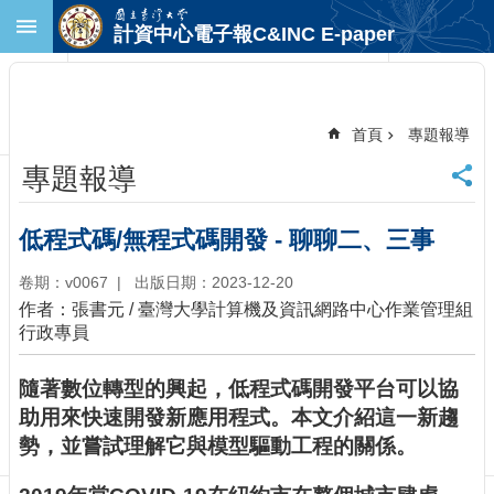
跳到主要內容區塊
計資中心電子報C&INC E-paper
進
階
搜
尋
首頁
專題報導
回
專題報導
首
頁
臺
低程式碼/無程式碼開發 - 聊聊二、三事
大
首
卷期：v0067
出版日期：2023-12-20
頁
作者：張書元 / 臺灣大學計算機及資訊網路中心作業管理組
計
行政專員
中
首
隨著數位轉型的興起，低程式碼開發平台可以協
頁
助用來快速開發新應用程式。本文介紹這一新趨
聯
勢，並嘗試理解它與模型驅動工程的關係。
絡
資