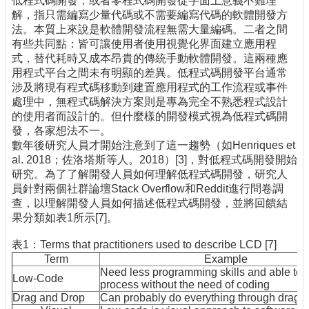
低程式碼開發，或者零程式碼開發從字面上意義不難理
解，指只需編寫少量代碼或不需要編寫代碼的軟體開發方
法。本質上來說是軟體開發流程無需大量編碼。二者之間
有些共同點：皆可讓使用者使用視覺化界面建立應用程
式，替代耗時又成本昂貴的傳統手動軟體開發。這兩種應
用程式平台之間未有明顯的差異。低程式碼開發平台通常
涉及將現有程式碼移動到建置應用程式的工作流程或事件
處理中，無程式碼解決方案則是專為完全不熟悉程式設計
的使用者而設計的。但什麼樣的開發模式視為低程式碼開
發，各家想法不一。
數年後研究人員才開始注意到了這一趨勢（如Henriques et
al. 2018；佐洛塔斯等人。2018）[3]，對低程式碼開發開始
研究。為了了解開發人員如何理解低程式碼開發，研究人
員針對兩個社群論壇Stack Overflow和Reddit進行問卷調
查，以理解開發人員如何描述低程式碼開發，並將回饋結
果分類如表1所示[7]。
表1：Terms that practitioners used to describe LCD [7]
Term
Example
Need less programming skills and able to r
Low-Code
process without the need of coding
Drag and Drop
Can probably do everything through drag-