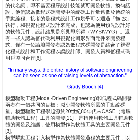
的代名詞，即不需要程序設計技能就可開發軟體。換句話
說，他們認為低程式碼開發中的編碼工作量遠低於傳統的
手動編程。接者的是程式設計工作幾乎可以通過「拖-放」
執行，和視覺化程式設計來完成。也認為使用預先設計好
的軟體元件，設計結果是所見即所得（WYSIWYG）。還
有一些人認為低代碼利用視覺化圖形界面元件來開發程
式。僅有一位論壇開發者認為
低程式碼
開發是結合了視覺
化程式設計和工作流程以讓設計師、開發人員和低程式碼
用戶協同合作[6]。
“In many ways, the entire history of software engineering
can be seen as one of raising levels of abstraction.”
Grady Booch [4]
模型驅動工程(Model-Driven Engineering)和低程式碼開發
兩者有一個共同的目標：減少開發軟體所需的手動編碼
量。模型驅動工程學起源於20世紀80年代末CASE（電腦
輔助軟體工程）工具的開發[11]，是指使用軟體工具輔助軟
體的開發及維護，使用模型作為軟體工具的主要開發元件
[3]。
模型驅動工程引入模型作為軟體開發過程的主要元件，以