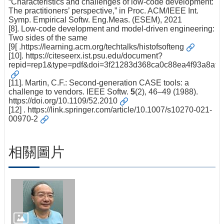
“Characteristics and challenges of low-code development:
The practitioners’ perspective,” in Proc. ACM/IEEE Int.
Symp. Empirical Softw. Eng.Meas. (ESEM), 2021
[8]. Low-code development and model-driven engineering:
Two sides of the same
[9[ .
https://learning.acm.org/techtalks/histofsofteng
[10].
https://citeseerx.ist.psu.edu/document?
repid=rep1&type=pdf&doi=3f21283d368ca0c88ea4f93a8af
[11]. Martin, C.F.: Second-generation CASE tools: a
challenge to vendors. IEEE Softw.
5
(2), 46–49 (1988).
https://doi.org/10.1109/52.2010
[12] .
https://link.springer.com/article/10.1007/s10270-021-
00970-2
相關圖片