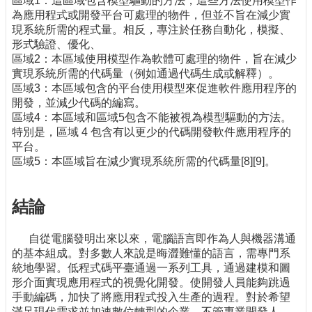
區域1：這區域包含模型驅動的方法，這些方法使用模型作
為應用程式或開發平台可處理的物件，但並不旨在減少實
現系統所需的程式量。相反，專注於任務自動化，模擬、
形式驗證、優化、
區域2：本區域使用模型作為軟體可處理的物件，旨在減少
實現系統所需的代碼量（例如通過代碼生成或解釋）。
區域3：本區域包含的平台使用模型來促進軟件應用程序的
開發，並減少代碼的編寫。
區域4：本區域和區域5包含不能被視為模型驅動的方法。
特別是，區域 4 包含有以更少的代碼開發軟件應用程序的
平台。
區域5：本區域旨在減少實現系統所需的代碼量[8][9]。
結論
自從電腦發明出來以來，電腦語言即作為人與機器溝通
的基本組成。對多數人來說是晦澀難懂的語言，需專門系
統地學習。低程式碼平臺通過一系列工具，通過建模和圖
形介面實現應用程式的視覺化開發。使開發人員能夠跳過
手動編碼，加快了將應用程式投入生產的過程。對於希望
滿足現代需求並加速數位轉型的企業，不管專業開發人