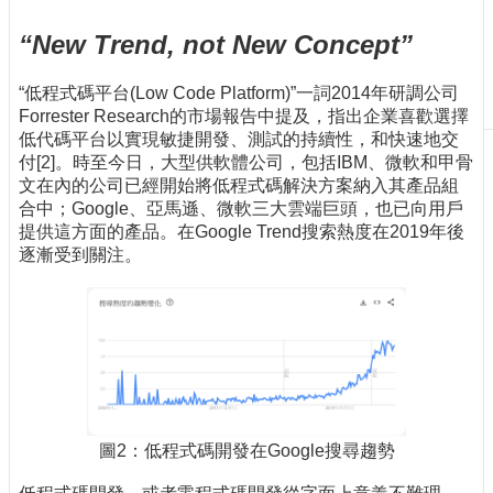
刊
“New Trend, not New Concept”
物
校
“低程式碼平台(Low Code Platform)”一詞2014年研調公司
務
Forrester Research的市場報告中提及，指出企業喜歡選擇
服
低代碼平台以實現敏捷開發、測試的持續性，和快速地交
務
付[2]。時至今日，大型供軟體公司，包括IBM、微軟和甲骨
文在內的公司已經開始將低程式碼解決方案納入其產品組
專
合中；Google、亞馬遜、微軟三大雲端巨頭，也已向用戶
題
提供這方面的產品。在Google Trend搜索熱度在2019年後
報
逐漸受到關注。
導
技
術
論
壇
產
業
圖2：低程式碼開發在Google搜尋趨勢
專
欄