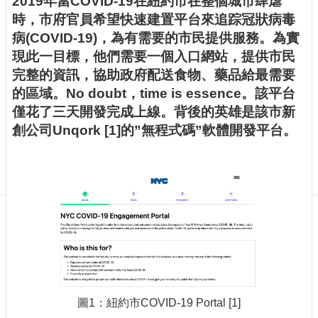
2019年當COVID-19在紐約市在整個城市肆虐
訊
時，市府官員希望快速建置平台來追踪冠狀病毒
訂
病(COVID-19)，為有需要的市民提供服務。為實
閱/
取
現此一目標，他們需要一個入口網站，提供市民
消
完整的資訊，協助政府配送食物、藥品給最需要
網
的區域。No doubt，time is essence。該平台
站
僅花了三天開發完成上線。背後的英雄是該市新
導
創公司Unqork [1]的”無程式碼”軟體開發平台。
覽
最
新
消
息
關
於
我
們
圖1：紐約市COVID-19 Portal [1]
出
版