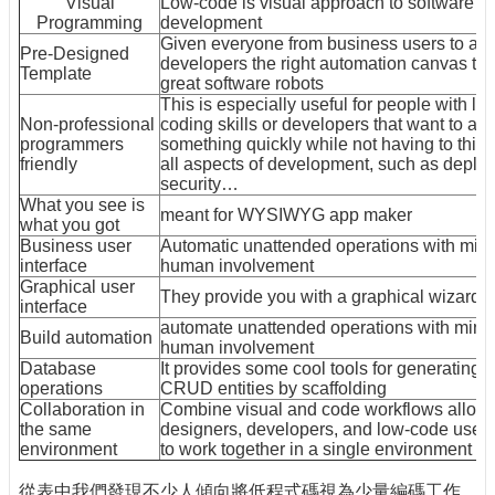
Visual
Low-code is visual approach to software
Programming
development
Given everyone from business users to a
Pre-Designed
developers the right automation canvas to 
Template
great software robots
This is especially useful for people with lim
Non-professional
coding skills or developers that want to au
programmers
something quickly while not having to thin
friendly
all aspects of development, such as deplo
security…
What you see is
meant for WYSIWYG app maker
what you got
Business user
Automatic unattended operations with min
interface
human involvement
Graphical user
They provide you with a graphical wizard
interface
automate unattended operations with mini
Build automation
human involvement
Database
It provides some cool tools for generating
operations
CRUD entities by scaffolding
Collaboration in
Combine visual and code workflows allow
the same
designers, developers, and low-code user
environment
to work together in a single environment
從表中我們發現不少人傾向將低程式碼視為少量編碼工作