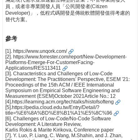
員，或者非專業開發人員「公民開發者(Citizen
Developer)」，低程式碼開發是傳統軟體開發值得考慮的
替代方案。
參考
[1].
https://www.unqork.com/
[2].
https://www.forrester.com/report/New-Development-
Platforms-Emerge-For-CustomerFacing-
Applications/RES113411
[3]. Characteristics and Challenges of Low-Code
Development: The Practitioners' Perspective, ESEM '21:
Proceedings of the 15th ACM / IEEE International
Symposium on Empirical Software Engineering and
Measurement (ESEM)October 2021Article No.: 12
[4].
https://learning.acm.org/techtalks/histofsofteng
[5].
https://pedia.cloud.edu.tw/Entry/Detail/?
title=%E6%8A%BD%E8%B1%A1%E5%8C%96
[6]. Challenges of Low-Code/No-Code Software
Development: A Literature Review,
Karlis Rokis & Marite Kirikova, Conference paper
[7]. Y. Luo, P. Liang, C. Wang, M.Shahin, and J. Zhan,