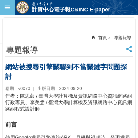
跳到主要內容區塊
計資中心電子報C&INC E-paper
進
階
搜
尋
首頁
專題報導
回
專題報導
首
頁
臺
網站被搜尋引擎關聯到不當關鍵字問題探
大
討
首
頁
卷期：v0070
出版日期：2024-09-20
計
作者：陳思蘊 / 臺灣大學計算機及資訊網路中心資訊網路組
中
行政專員、李美雯 / 臺灣大學計算機及資訊網路中心資訊網
首
路組程式設計師
頁
聯
前言
絡
資
使用Google搜尋引擎查詢APK、月餅與視頻時，發現搜尋