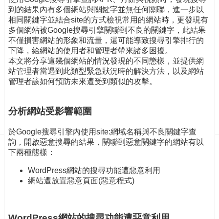
訊
到的結果內有多個網站與關鍵字並無任何關聯，進一步以
訂
相同關鍵字並結合site的方式檢視常用的網站時，更發現有
閱/
多個網站被Google搜尋引擎關聯到不良的關鍵字，此結果
取
不僅損害網站的形象和流量，還可能導致搜尋引擎排行的
消
下降，給網站的使用者和管理者帶來諸多困擾。
網
本文將分享這幾個網站的情況發現的不同態樣，並提供網
站
站管理者當遇到此類型緊急狀況時的解決方法，以及網站
導
管理者該如何預防未來遭受到類似的攻擊。
覽
最
分析網站受影響範圍
新
消
於Google搜尋引擎內使用site:網域名稱與不良關鍵字查
息
詢，開啟惡意搜尋的結果，關聯到惡意關鍵字的網站有以
下兩種態樣：
關
於
WordPress網站的搜尋功能遭惡意利用
我
網站遭放置惡意頁面(惡意程式)
們
出
WordPress網站的搜尋功能遭惡意利用
版