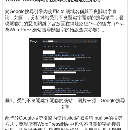
刊
於Google搜尋引擎內使用site:網域名稱與不良關鍵字查
物
詢，如圖1，分析網站受到不良關鍵字關聯的搜尋結果，發
校
現關聯到的惡意關鍵字皆放置在網址路徑/?s=的後方（/?s=
務
為WordPress網站搜尋關鍵字的預設查詢參數）。
服
務
專
題
報
導
技
術
論
壇
圖1、受到不良關鍵字關聯的網站；圖片來源：Google搜尋
引擎
產
業
此時於Google搜尋引擎內使用site:網域名稱inurl:s=的搜尋
專
方式，發現所有WordPress網站中包含不良關鍵字的搜尋
欄