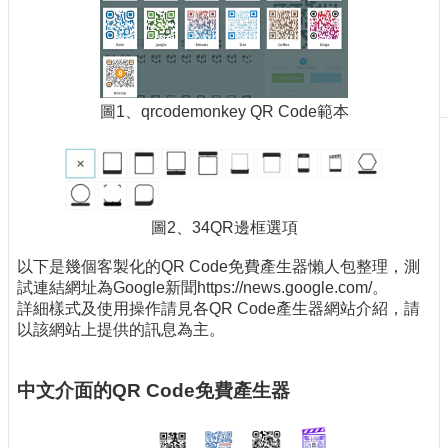
刊
物
校
務
圖1、qrcodemonkey QR Code範本
服
務
專
題
報
圖2、34QR邊框選項
導
以下是幾個客製化的QR Code免費產生器懶人包整理，測
技
試連結網址為Google新聞https://news.google.com/。
術
詳細樣式及使用操作請見各QR Code產生器網站介紹，請
論
以該網站上提供的訊息為主。
壇
產
中文介面的QR Code免費產生器
業
專
欄