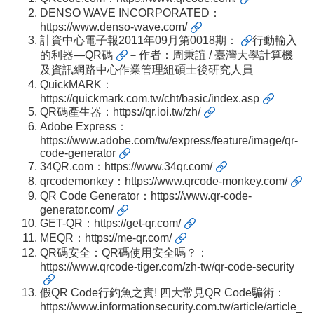
DENSO WAVE INCORPORATED：
https://www.denso-wave.com/
計資中心電子報2011年09月第0018期：
行動輸入
的利器—QR碼
－作者：周秉誼 / 臺灣大學計算機
及資訊網路中心作業管理組碩士後研究人員
QuickMARK：
https://quickmark.com.tw/cht/basic/index.asp
QR碼產生器：
https://qr.ioi.tw/zh/
Adobe Express：
https://www.adobe.com/tw/express/feature/image/qr-
code-generator
34QR.com：
https://www.34qr.com/
qrcodemonkey：
https://www.qrcode-monkey.com/
QR Code Generator：
https://www.qr-code-
generator.com/
GET-QR：
https://get-qr.com/
MEQR：
https://me-qr.com/
QR碼安全：QR碼使用安全嗎？：
https://www.qrcode-tiger.com/zh-tw/qr-code-security
假QR Code行釣魚之實! 四大常見QR Code騙術：
https://www.informationsecurity.com.tw/article/article_d