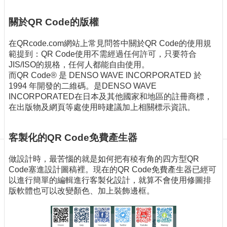
訊
訂
關於QR Code的版權
閱/
取
在QRcode.com網站上常見問答中關於QR Code的使用規
消
範提到：QR Code使用不需經過任何許可，只要符合
網
JIS/ISO的規格，任何人都能自由使用。
站
而QR Code® 是 DENSO WAVE INCORPORATED 於
導
1994 年開發的二維碼。是DENSO WAVE
覽
INCORPORATED在日本及其他國家和地區的註冊商標，
在出版物及網頁等處使用時建議加上相關標示資訊。
最
新
消
客製化的QR Code免費產生器
息
做設計時，最苦惱的就是如何把有稜有角的四方型QR
關
Code塞進設計圖稿裡。現在的QR Code免費產生器已經可
於
以進行簡單的編輯進行客製化設計，就算不會使用修圖排
我
版軟體也可以改變顏色、加上裝飾邊框。
們
出
版