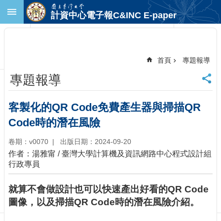
跳到主要內容區塊
計資中心電子報C&INC E-paper
進
階
搜
尋
首頁
專題報導
回
專題報導
首
頁
臺
客製化的QR Code免費產生器與掃描QR
大
Code時的潛在風險
首
頁
卷期：v0070
出版日期：2024-09-20
計
作者：湯雅甯 / 臺灣大學計算機及資訊網路中心程式設計組
中
行政專員
首
頁
就算不會做設計也可以快速產出好看的QR Code
聯
圖像，以及掃描QR Code時的潛在風險介紹。
絡
資