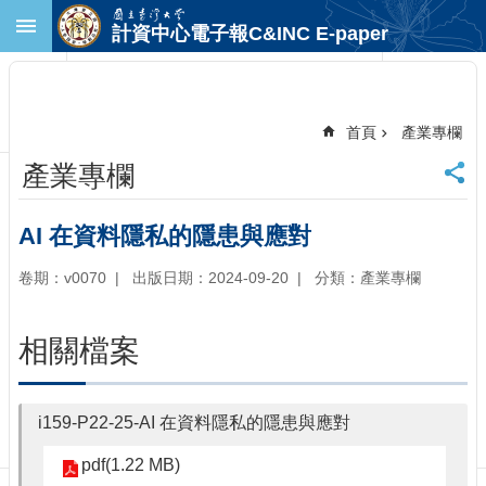
跳到主要內容區塊
計資中心電子報C&INC E-paper
進
階
搜
尋
首頁
產業專欄
回
產業專欄
首
頁
臺
AI 在資料隱私的隱患與應對
大
首
卷期：v0070
出版日期：2024-09-20
分類：產業專欄
頁
計
相關檔案
中
首
頁
i159-P22-25-AI 在資料隱私的隱患與應對
聯
絡
pdf(1.22 MB)
資