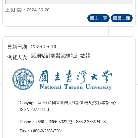
訊
訂
上版日期：2024-09-20
閱/
回上一頁
回最上面
取
消
網
站
更新日期
2026-06-19
導
覽
瀏覽人次
最
新
消
息
關
Copyright © 2007 國立臺灣大學計算機及資訊網路中心
於
ISSN 2077-8813
我
們
Phone：+886-2-3366-5022 或 +886-2-3366-5023
出
Fax：+886-2-2363-7204
版