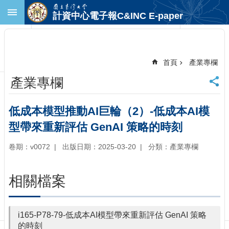
跳到主要內容區塊
計資中心電子報C&INC E-paper
進
階
搜
尋
首頁
產業專欄
回
產業專欄
首
頁
臺
低成本模型推動AI巨輪（2）-低成本AI模
大
型帶來重新評估 GenAI 策略的時刻
首
頁
卷期：v0072
出版日期：2025-03-20
分類：產業專欄
計
中
首
相關檔案
頁
聯
絡
i165-P78-79-低成本AI模型帶來重新評估 GenAI 策略
資
的時刻