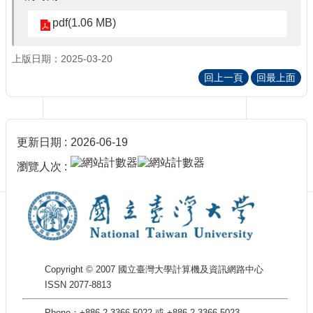
訊
訂
pdf(1.06 MB)
閱/
取
上版日期：2025-03-20
消
回上一頁
回最上面
網
站
導
覽
更新日期
2026-06-19
最
瀏覽人次
新
消
息
關
於
我
Copyright © 2007 國立臺灣大學計算機及資訊網路中心
們
ISSN 2077-8813
出
版
Phone：+886-2-3366-5022 或 +886-2-3366-5023