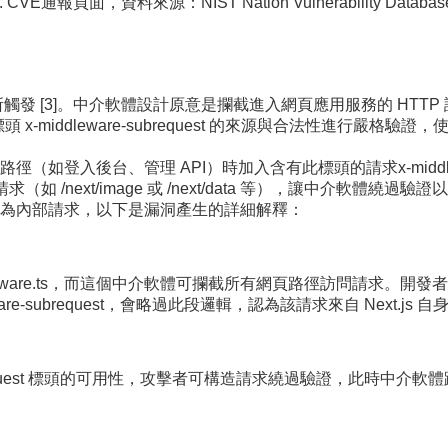
. CVE通報頁面，資料來源：NIST Nation Vulnerability Database 
ts 處理邏輯所觸發 [3]。中介軟體設計原意是攔截進入網頁應用服務的 H
 x-middleware-subrequest 的來源與合法性進行嚴格驗
後台、管理 API）時加入含有此標頭的請求x-middleware-sub
求（如 /next/image 或 /next/data 等），讓中介
為內部請求，以下是漏洞產生的詳細解釋：
ddleware.ts，而這個中介軟體可攔截所有網頁路徑訪問請求。開發者
re-subrequest，會略過此段邏輯，認為該請求來自 Next.js 
-subrequest 標頭的可用性，攻擊者可構造請求繞過驗證，此