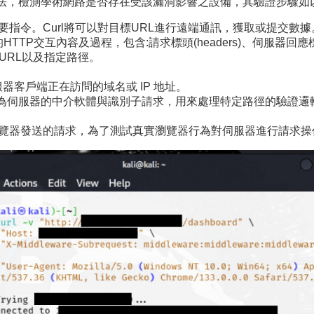
方法，檢測學術網路是否存在受該漏洞影響之設備，其驗證步驟如
為測試主要指令。Curl將可以對目標URL進行遠端通訊，獲取或提交數
TTP交互內容及過程，包含:請求標頭(headers)、伺服器回應標頭
問指定目標URL以及指定路徑。
訴伺服器客戶端正在訪問的域名或 IP 地址。
uest: 為伺服器的中介軟體與識別子請求，用來處理特定路徑的驗證邏輯，值為mi
客戶端瀏覽器發送的請求，為了測試真實瀏覽器行為對伺服器進行請求