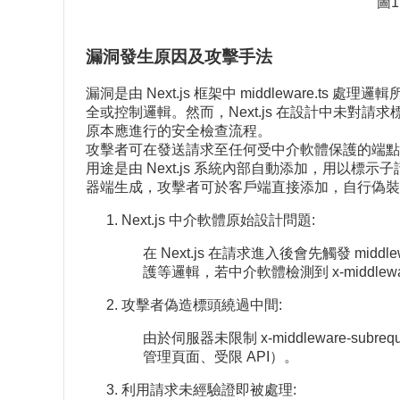
圖1
漏洞發生原因及攻擊手法
漏洞是由 Next.js 框架中 middleware.
全或控制邏輯。然而，Next.js 在設計中未對請求標頭
原本應進行的安全檢查流程。
攻擊者可在發送請求至任何受中介軟體保護的端點路徑（如登入
用途是由 Next.js 系統內部自動添加，用以標示子請
器端生成，攻擊者可於客戶端直接添加，自行偽裝
Next.js 中介軟體原始設計問題:
在 Next.js 在請求進入後會先觸發 mi
護等邏輯，若中介軟體檢測到 x-middlewa
攻擊者偽造標頭繞過中間:
由於伺服器未限制 x-middleware
管理頁面、受限 API）。
利用請求未經驗證即被處理: