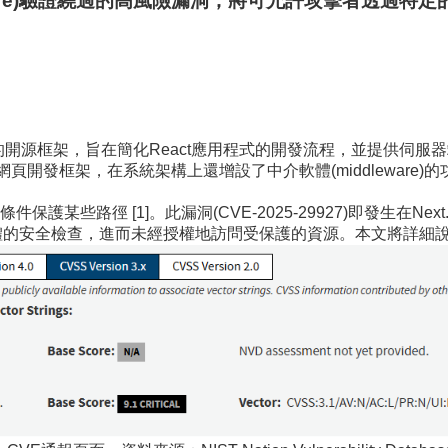
leware)驗證繞過的高風險漏洞，將可允許攻擊者透過特
。
016年推出的開源框架，旨在簡化React應用程式的開發流程，並提供
頁開發框架，在系統架構上還增設了中介軟體(middleware
某些路徑 [1]。此漏洞(CVE-2025-29927)即發生在N
介軟體的安全檢查，進而未經授權地訪問受保護的資源。本文將詳細