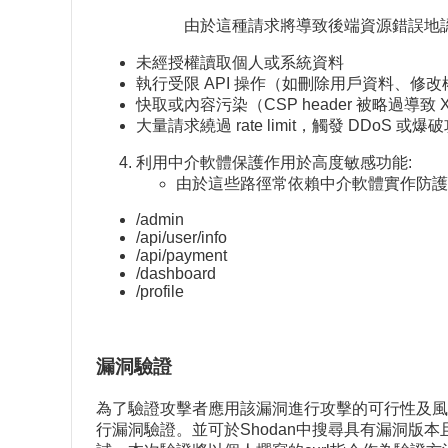
由於這種請求將導致後端資源錯誤地認為是
未經授權讀取個人或系統資料
執行受限 API 操作（如刪除用戶資料、修改
快取或內容污染（CSP header 被略過導致 
大量請求繞過 rate limit，觸發 DDoS 或爆
利用中介軟體保護作用於高度敏感功能:
由於這些路徑常依賴中介軟體實作防護
/admin
/api/user/info
/api/payment
/dashboard
/profile
漏洞驗證
為了驗證攻擊者應用該漏洞進行攻擊的可行性及風險，可以參
行漏洞驗證。並可於Shodan中搜尋具有漏洞版本且