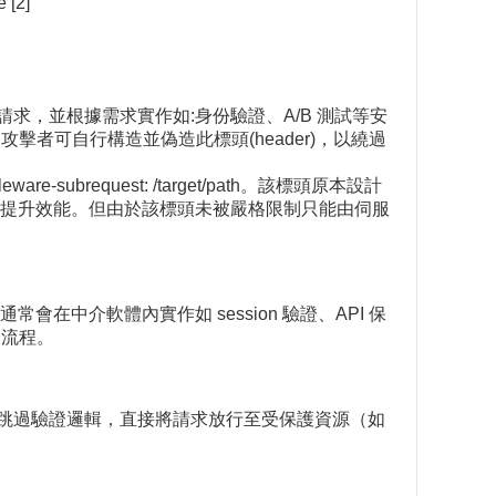
[2]
TTP 請求，並根據需求實作如:身份驗證、A/B 測試等安
證，使攻擊者可自行構造並偽造此標頭(header)，以繞過
request: /target/path。該標頭原本設計
軟體繞過驗證以提升效能。但由於該標頭未被嚴格限制只能由伺服
通常會在中介軟體內實作如 session 驗證、API 保
自身流程。
時中介軟體跳過驗證邏輯，直接將請求放行至受保護資源（如