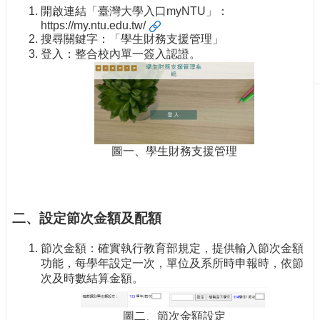
開啟連結「臺灣大學入口myNTU」：
刊
https://my.ntu.edu.tw/
物
搜尋關鍵字：「學生財務支援管理」
登入：整合校內單一簽入認證。
校
務
服
務
專
題
圖一、學生財務支援管理
報
導
技
術
二、設定節次金額及配額
論
壇
節次金額：確實執行教育部規定，提供輸入節次金額
功能，每學年設定一次，單位及系所時申報時，依節
產
次及時數結算金額。
業
專
圖二、節次金額設定
欄