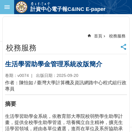
跳到主要內容區塊
計資中心電子報C&INC E-paper
進
階
搜
尋
首頁
校務服務
回
校務服務
首
頁
臺
生活學習助學金管理系統改版簡介
大
首
卷期：v0074
出版日期：2025-09-20
頁
作者：陳怡如 / 臺灣大學計算機及資訊網路中心程式組行政
計
專員
中
首
摘要
頁
聯
生活學習助學金系統，依教育部大專院校弱勢學生助學計
絡
畫，提供全校學生助學管道，培養獨立自主精神，擴充生
資
活學習領域，經由各單位遴選，進而在單位及系所協助承