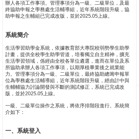
訊
辦人各項工作事項。管理事項分為一級、二級單位，及最
終協助申報之學務處生活輔導組，近年系統階段升級，協
訂
助申報之生輔組已完成改版，並於2025.05上線。
閱/
取
消
系統簡介
網
站
生活學習助學金系統，依據教育部大專院校弱勢學生助學
導
計畫，提供全校學生助學管道，培養獨立自主精神，擴充
覽
生活學習領域，係經由全校各單位遴選，進而在單位及系
所協助承辦人各項工作事項，以期厚植畢業後之就業能
最
力。管理事項分為一級、二級單位，最終協助總籌申報單
新
位為學務處生活輔導組，近年系統階段升級，經由計中與
消
生輔輔協力討論開發與不斷的測試修正，系統已完成改
息
版，並於2025.05上線。
關
一級、二級單位操作之系統，將依序排階段進行。系統簡
於
介如下：
我
們
一、系統登入
出
版