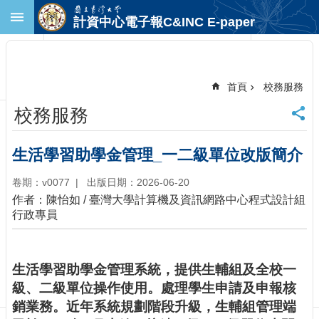
跳到主要內容區塊
計資中心電子報C&INC E-paper
進
階
搜
尋
首頁
校務服務
回
校務服務
首
頁
臺
生活學習助學金管理_一二級單位改版簡介
大
首
卷期：v0077
出版日期：2026-06-20
頁
作者：陳怡如 / 臺灣大學計算機及資訊網路中心程式設計組
計
行政專員
中
首
頁
生活學習助學金管理系統，提供生輔組及全校一
聯
級、二級單位操作使用。處理學生申請及申報核
絡
銷業務。近年系統規劃階段升級，生輔組管理端
資