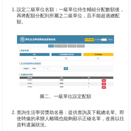
刊
設定二級單位名額：一級單位待生輔組分配數額後，
物
再將配額分配到所屬之二級單位，且不能超過總配
額。
校
務
服
務
專
題
報
導
技
術
論
圖二、一級單位設定配額
壇
產
查詢生活學習獎助名冊：提供查詢及下載總名單。即
業
使聘僱的承辦人離職也能夠顯示正確名單，改善以往
專
資料遺漏狀況。
欄