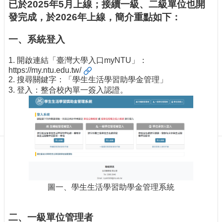
訊
已於2025年5月上線；接續一級、二級單位也開
訂
發完成，於2026年上線，簡介重點如下：
閱/
取
一、系統登入
消
1. 開啟連結「臺灣大學入口myNTU」：
網
https://my.ntu.edu.tw/
站
2. 搜尋關鍵字：「學生生活學習助學金管理」
導
3. 登入：整合校內單一簽入認證。
覽
最
新
消
息
關
於
我
圖一、學生生活學習助學金管理系統
們
出
二、一級單位管理者
版