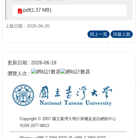
訊
訂
pdf(1.37 MB)
閱/
取
上版日期：2026-06-20
消
回上一頁
回最上面
網
站
導
覽
更新日期
2026-06-19
最
瀏覽人次
新
消
息
關
於
我
Copyright © 2007 國立臺灣大學計算機及資訊網路中心
們
ISSN 2077-8813
出
版
Phone：+886-2-3366-5022 或 +886-2-3366-5023