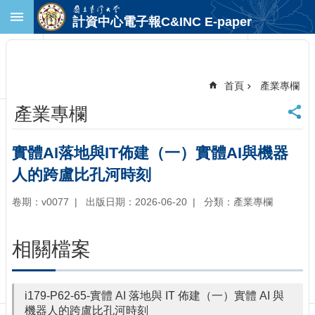
跳到主要內容區塊
計資中心電子報C&INC E-paper
進
階
搜
尋
首頁
產業專欄
回
產業專欄
首
頁
臺
實體AI落地與IT佈建（一）實體AI與機器
大
人的跨盧比孔河時刻
首
頁
卷期：v0077
出版日期：2026-06-20
分類：產業專欄
計
中
首
相關檔案
頁
聯
絡
i179-P62-65-實體 AI 落地與 IT 佈建（一）實體 AI 與
資
機器人的跨盧比孔河時刻