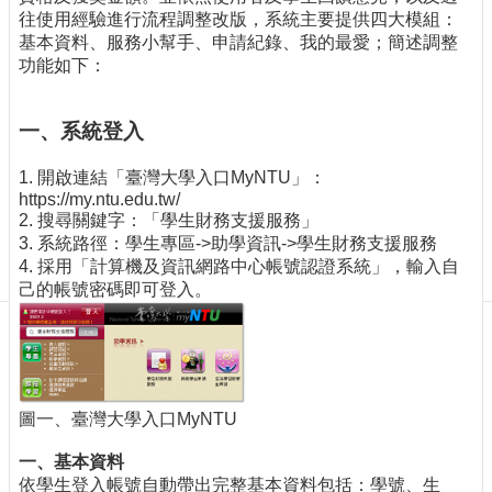
訊
往使用經驗進行流程調整改版，系統主要提供四大模組：
訂
基本資料、服務小幫手、申請紀錄、我的最愛；簡述調整
閱/
功能如下：
取
消
一、系統登入
網
站
1. 開啟連結「臺灣大學入口MyNTU」：
導
https://my.ntu.edu.tw/
覽
2. 搜尋關鍵字：「學生財務支援服務」
3. 系統路徑：學生專區->助學資訊->學生財務支援服務
最
4. 採用「計算機及資訊網路中心帳號認證系統」，輸入自
新
己的帳號密碼即可登入。
消
息
關
於
我
圖一、臺灣大學入口MyNTU
們
一、基本資料
出
依學生登入帳號自動帶出完整基本資料包括：學號、生
版