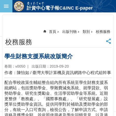
跳到主要內容區塊
計資中心電子報C&INC E-paper
進
階
搜
尋
首頁
出版刊物
類別
校務服務
回
校務服務
首
頁
臺
學生財務支援系統改版簡介
大
首
卷期：v0050
出版日期：2019-09-20
頁
作者：陳怡如 / 臺灣大學計算機及資訊網路中心程式組幹事
計
配合學校政策生輔組整合組內所有系統至學生財務支援系
中
統網站，包括獎助學金、學雜費減免系統、就學貸款、弱
首
勢助學金、研究生獎勵金、生活學習助學金等系統。近期
頁
更整併「教務處」、「國際事務處」、「研究發展處」設
聯
獎單位獎助學金資訊。提供同學對於補助及獎助學金的部
絡
分，有統一入口可查詢，檢視公告，了解申請方式、申請
資
資格及獲獎金額。並依照使用者及學生回饋意見，以及過