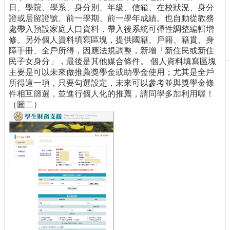
日、學院、學系、身分別、年級、信箱、在校狀況、身分
刊
證或居留證號、前一學期、前一學年成績。也自動從教務
物
處帶入預設家庭人口資料，帶入後系統可彈性調整編輯增
修。另外個人資料填寫區塊，提供國籍、戶籍、籍貫、身
校
障手冊、全戶所得，因應法規調整，新增「新住民或新住
務
民子女身分」，最後是其他媒合條件。 個人資料填寫區塊
服
主要是可以未來做推薦獎學金或助學金使用；尤其是全戶
務
所得這一項，只要勾選設定，未來可以參考並與獎學金條
專
件相互篩選，並進行個人化的推薦，請同學多加利用喔！
題
（圖二）
報
導
技
術
論
壇
產
業
專
欄