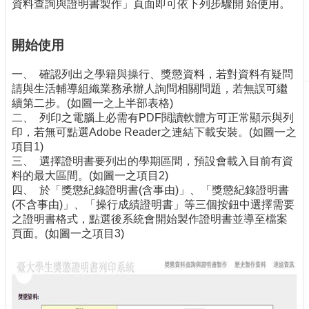
資料查詢與證明書製作」頁面即可依下列步驟開 始使用。
刊
物
開始使用
校
務
一、 確認列出之學籍與操行、獎懲資料，若對資料有疑問
服
請與生活輔導組織業務承辦人詢問相關問題，若無誤可繼
務
續第二步。(如圖一之上半部表格)
二、 列印之電腦上必需有PDF閱讀軟體方可正常顯示與列
專
印，若無可點選Adobe Reader之連結下載安裝。(如圖一之
題
項目1)
報
三、 選擇證明書要列出的學期區間，預設會載入目前有資
導
料的最大區間。(如圖一之項目2)
四、 於「獎懲紀錄證明書(含事由)」、「獎懲紀錄證明書
技
(不含事由)」、「操行成績證明書」等三個按鈕中選擇需要
術
之證明書格式，點選後系統會開始製作證明書並導至檔案
論
頁面。(如圖一之項目3)
壇
產
業
專
欄