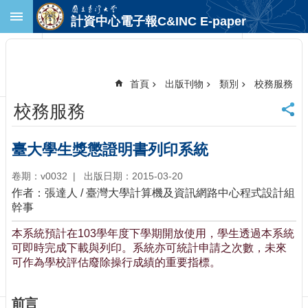
跳到主要內容區塊
計資中心電子報C&INC E-paper
進
階
搜
尋
首頁
出版刊物
類別
校務服務
回
校務服務
首
頁
臺
臺大學生獎懲證明書列印系統
大
首
卷期：v0032
出版日期：2015-03-20
頁
作者：張達人 / 臺灣大學計算機及資訊網路中心程式設計組
計
幹事
中
本系統預計在103學年度下學期開放使用，學生透過本系統
首
可即時完成下載與列印。系統亦可統計申請之次數，未來
頁
可作為學校評估廢除操行成績的重要指標。
聯
絡
資
前言