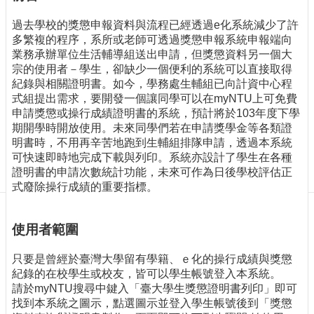
訊
訂
過去學校的獎懲申報資料與流程已經透過e化系統減少了許
閱/
多繁複的程序，系所或老師可透過獎懲申報系統申報端向
取
業務承辦單位生活輔導組送出申請，但獎懲資料另一個大
消
宗的使用者－學生，卻缺少一個便利的系統可以直接取得
紀錄與相關證明書。如今，學務處生輔組已向計資中心程
網
式組提出需求，要開發一個讓同學可以在myNTU上可免費
站
申請獎懲或操行成績證明書的系統，預計將於103年度下學
導
期開學時開放使用。未來同學們若在申請獎學金等各類證
覽
明書時，不用再辛苦地跑到生輔組排隊申請，透過本系統
最
可快速即時地完成下載與列印。系統亦設計了學生在各種
新
證明書的申請次數統計功能，未來可作為日後學校評估正
消
式廢除操行成績的重要指標。
息
使用者範圍
關
於
我
只要是曾經於臺灣大學留有學籍、ｅ化的操行成績與獎懲
們
紀錄的在校學生或校友，皆可以學生帳號登入本系統。
請於myNTU搜尋中鍵入「臺大學生獎懲證明書列印」即可
出
找到本系統之圖示，點選圖示並登入學生帳號後到「獎懲
版