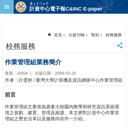
跳到主要內容區塊
計資中心電子報C&INC E-paper
進
階
搜
尋
首頁
出版刊物
類別
校務服務
回
校務服務
首
頁
臺
作業管理組業務簡介
大
首
卷期：v0004
出版日期：2008-03-20
頁
作者：許雯婷 / 臺灣大學計算機及資訊網路中心作業管理組
計
中
前言
首
頁
作業管理組主要係負責臺大校園內教學與研究資訊系統環
聯
境之規劃、建置、管理及維護。本文將對計資中心作業管
絡
理組之歷史沿革以及服務內容作一介紹。
資