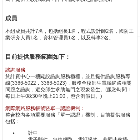
刊
物
成員
校
本組成員共計7名，包括組長1名，程式設計師2名，國防工
務
業研究人員1名，資料管理員1名，以及幹事2名。
服
務
目前提供服務範圍如下：
專
題
報
諮詢服務:
導
於計資中心一樓闢設諮詢服務櫃檯，並且提供諮詢服務專
線(3366-5022，3366-5023)，服務全校師生電腦網路相關
技
問題之諮詢，避免師生求助無門之現象發生。(服務時間：
術
每日上午08:30至晚上21:00，包含例假日。)
論
壇
網際網路服務帳號暨單一認證機制：
整合校內各項重要服務「單一認證」機制，目前提供服務
產
包括：
業
專
計中
欄
電子郵件、無線網路、電話撥接、非同步教學、