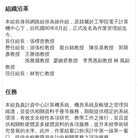
訊
組織沿革
訂
閱/
本組前身與網路組併為操作組，原隸屬於工學院電子計算
取
機中心下，自民國80年8月起，正式改名為作業管理組迄
消
今。
網
首任組長：張樸曾教授
站
歷任組長：游張松教授 龐台銘教授 陳良基教授 郭斯
導
彥教授 王勝德教授
覽
孫雅麗教授 廖婉君教授 李秀惠副教授 林 風副
教授
最
現任組長：林智仁教授
新
消
息
任務
關
本組負責計資中心計算機系統、機房系統及帳號之管理與
於
維護，並提供相關資料手冊等服務，期能提供穩定的系統
我
環境，有效支全校性各項研究、教學工作之推行，並且提
們
供相關軟硬體及多媒體資料的各項服務，提升本校學術研
究發展的水準。此外，作業組窗口扮演計中第一線單一窗
出
口，提供全校教職員生計中相關業務之諮詢服務。
版