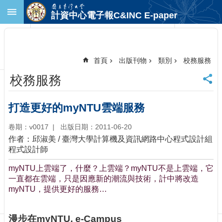
跳到主要內容區塊
計資中心電子報C&INC E-paper
進
階
搜
尋
首頁
出版刊物
類別
校務服務
回
校務服務
首
頁
臺
打造更好的myNTU雲端服務
大
首
卷期：v0017
出版日期：2011-06-20
頁
作者：邱淑美 / 臺灣大學計算機及資訊網路中心程式設計組
計
程式設計師
中
myNTU上雲端了，什麼？上雲端？myNTU不是上雲端，它
首
一直都在雲端，只是因應新的潮流與技術，計中將改造
頁
myNTU，提供更好的服務…
聯
絡
資
漫步在myNTU, e-Campus