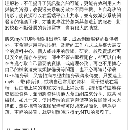
理服務，不但提升了資訊整合的可能，更能有效利用人力
與物力資源，改變過去系統分散在不同主機、各自為政的
情形，使資源可以在雲端平台上共享，並有效減少系統開
發者的維護工作，才能更專注於創新與創造新的服務，對
於校務不斷發展的資訊需求，會有很大的助益。
將來myNTU除持續推出新功能，成為創新服務的提供者
外，更希望運用雲端技術、及新的工作方式成為臺大最安
全的資料中心。個人或共用的教學、研究、校務資訊都可
以安全的儲存在雲端，師生不管去哪裡開會，都可以自由
在各處存取自己需要的資訊，或處理公務，再也不用擔心
自己的檔案遺失或煩惱備份等問題，也不必再隨時帶著
USB隨身碟，又害怕病毒經由隨身碟傳來傳去。只要連上
myNTU取得資訊，或將自己常用的資料、電子檔放在雲
端，藉由能上網的電腦或行動上網設備，都能隨時隨地存
取這些資料，並能將資料與他人藉由網路來分享、或共同
編輯。如此一來，使用者端的運算與儲存的負擔便可大大
降低，隨身攜帶的電腦配備就可以越來越簡化，轉為更
薄、更輕的裝置，就更能隨時取得myNTU的服務了。