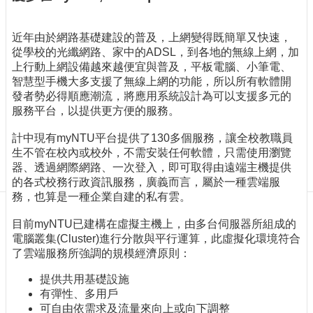
訊
訂
閱/
近年由於網路基礎建設的普及，上網變得既簡單又快速，
取
從學校的光纖網路、家中的ADSL，到各地的無線上網，加
消
上行動上網設備越來越便宜與普及，平板電腦、小筆電、
智慧型手機大多支援了無線上網的功能，所以所有軟體開
網
發者勢必得順應潮流，將應用系統設計為可以支援多元的
站
服務平台，以提供更方便的服務。
導
覽
計中現有myNTU平台提供了130多個服務，讓全校教職員
生不管在校內或校外，不需安裝任何軟體，只需使用瀏覽
最
器、透過網際網路、一次登入，即可取得由遠端主機提供
新
的各式校務行政資訊服務，廣義而言，屬於一種雲端服
消
務，也算是一種企業自建的私有雲。
息
目前myNTU已建構在虛擬主機上，由多台伺服器所組成的
關
電腦叢集(Cluster)進行分散與平行運算，此虛擬化環境符合
於
了雲端服務所強調的規模經濟原則：
我
們
提供共用基礎設施
有彈性、多用戶
出
可自由依需求及流量來向上或向下調整
版