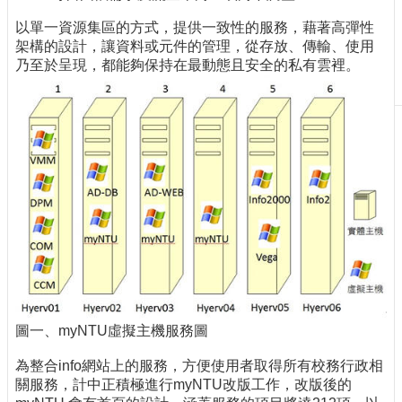
刊
以單一資源集區的方式，提供一致性的服務，藉著高彈性
物
架構的設計，讓資料或元件的管理，從存放、傳輸、使用
乃至於呈現，都能夠保持在最動態且安全的私有雲裡。
校
務
服
務
專
題
報
導
技
術
論
壇
圖一、myNTU虛擬主機服務圖
產
業
為整合info網站上的服務，方便使用者取得所有校務行政相
專
關服務，計中正積極進行myNTU改版工作，改版後的
欄