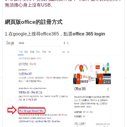
訊
無須擔心身上沒有USB。
訂
閱/
取
網頁版office的註冊方式
消
1.在google上搜尋office365，點選
office 365 login
網
站
導
覽
最
新
消
息
關
於
我
們
出
版