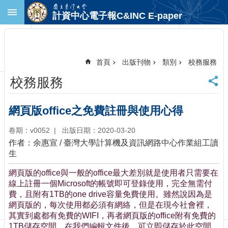
跳到主要內容區塊
計資中心電子報C&INC E-paper
進
階
搜
尋
首頁
出版刊物
類別
校務服務
回
校務服務
首
頁
臺
網頁版office之免費註冊與使用心得
大
首
卷期：v0052
出版日期：2020-03-20
頁
作者：余惠宣 / 臺灣大學計算機及資訊網路中心作業組工讀
計
生
中
網頁版的office與一般的office最大差別就是使用者只需要在
首
線上註冊一個Microsoft的帳號即可登錄使用，完全無需付
頁
費，且附有1TB的one drive容量免費使用。雖然說因為是
聯
網頁版的，每次使用都必須有網絡，但是在現今社會裡，
絡
其實到處都有免費的WIFI，再者網頁版的office附有免費的
資
1TB儲存空間，在我們編輯文件後，可立即儲存於此空間，