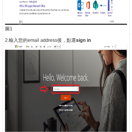
刊
物
校
圖1
務
服
2.輸入您的email address後，點選
sign in
務
專
題
報
導
技
術
論
壇
產
業
專
欄