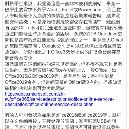
對於學生來說，我覺得這是一個非常便利的網站，畢竟一
般學生的需求不外乎Word，Excel或Power point。而且在
大學時期最令人崩潰的事情就是趕著期末報告時，結果電
腦突然當機，可是原始檔案統統都儲存在電腦中，雖然網
頁版的Office不可以完全避免這些問題，但確實有利於改善
這些問題發生時所會遇到的困境。免費的1TB One drive空
間也是當時我會註冊這個賬號的理由之一，畢竟臺大Gmail
的無限雲端空間，Google公司是可以任意停止服務且無需
通知的，所以相比之下Office365所提供的1TB免費儲存空
間會較為安全。
雖然說我對這個網站的滿意度挺高的, 但不得不說它也是有
缺點的。因為網頁版的Office在功能上與一般Office（如
Office2016或Office2019等）是有差別的，有些功能是
Office2019會有，但是網頁版的Office卻沒有的。若想知道
確切的功能差別可參考此網站：
https://docs.microsoft.com/zh-
tw/office365/servicedescriptions/office-online-service-
description/office-online-service-description
有的人可能會認為如果是office2016或office2019等，就可
以在文件編輯後，直接儲存於電腦，無需顧慮USB的問
題，但是即使是儲存於電腦，電腦也有可能會沒電或發生