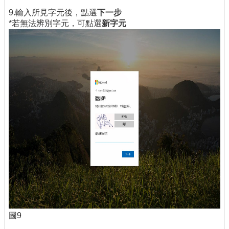
9.輸入所見字元後，點選
下一步
*若無法辨別字元，可點選
新字元
圖9