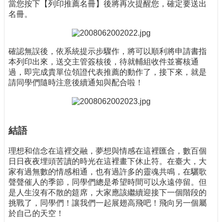
當您按下【列印推薦名冊】後將再次提醒您，確定要送出
名冊。
確認無誤後，依系統提示步驟作，將可以順利將申請書指
本列印出來，送交主管簽核後，待就輔組收件並審核通
過，即完成貴單位領證代表推薦的動作了，接下來，就是
請同學們隨時注意後續通知與配合啦！
結語
理想和信念在這裡交融，夢想與情感在這裡匯合，數百個
日日夜夜埋頭苦讀的時光在這裡畫下休止符。在臺大，大
家有過無數的情感相通，也有過許多的靈魂共鳴，在驪歌
聲聲催人的季節，同學們總是希望時間可以永遠停留。但
是人生沒有不散的筵席，大家應該繼續迎接下一個階段的
挑戰了，同學們！讓我們一起展翅高飛吧！飛向另一個屬
於自己的天空！