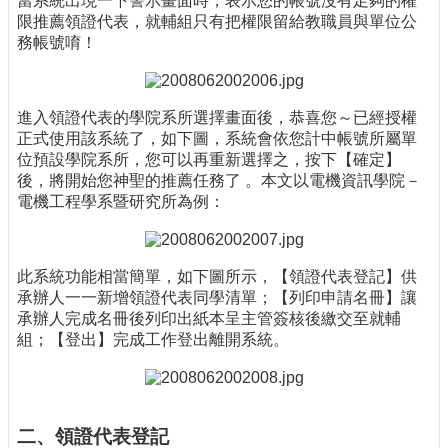
當系統出現一下警示畫面時，表示您的帳號沒有足夠的權
限推薦領證代表，就輔組只有把權限留給教職員與單位公
務帳號唷！
進入領證代表的學院系所選擇畫面後，恭喜您～已經授權
正式使用該系統了，如下圖，系統會依您計中帳號所屬單
位預設學院系所，您可以再重新選擇之，按下【確定】
後，將開始您神聖的推薦任務了 。本文以電機資訊學院－
電機工程學系暨研究所為例：
此系統功能相當簡單，如下圖所示，【領證代表登記】供
承辦人一一新增領證代表同學清單；【列印申請名冊】讓
承辦人完成名冊後列印出紙本呈主管簽核後繳交至就輔
組；【登出】完成工作登出離開系統。
二、領證代表登記