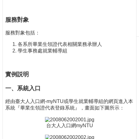
刊
物
服務對象
校
務
服務對象包括：
服
各系所畢業生領證代表相關業務承辦人
務
學生事務處就業輔導組
專
題
報
實例説明
導
技
一、系統入口
術
論
經由臺大人入口網-myNTU或學生就業輔導組的網頁進入本
壇
系統『畢業生領證代表登錄系統』，畫面如下圖所示：
產
業
台大人入口網myNTU
專
欄