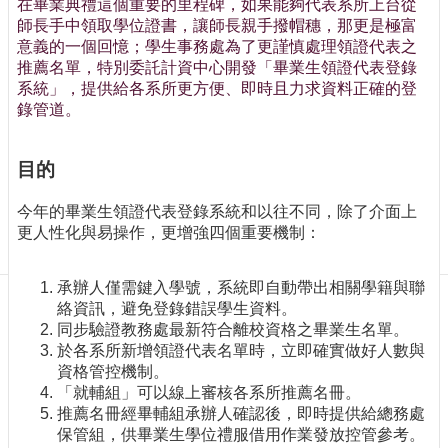
在畢業典禮這個重要的里程碑，如果能夠代表系所上台從
訊
師長手中領取學位證書，讓師長親手撥帽穗，那更是極富
訂
意義的一個回憶；學生事務處為了更謹慎處理領證代表之
閱/
推薦名單，特別委託計資中心開發「畢業生領證代表登錄
取
系統」，提供給各系所更方便、即時且力求資料正確的登
消
錄管道。
網
站
導
目的
覽
今年的畢業生領證代表登錄系統和以往不同，除了介面上
最
更人性化與易操作，更增強四個重要機制：
新
消
息
承辦人僅需鍵入學號，系統即自動帶出相關學籍與聯
絡資訊，避免登錄錯誤學生資料。
關
同步驗證教務處最新符合離校資格之畢業生名單。
於
於各系所新增領證代表名單時，立即確實做好人數與
我
資格管控機制。
們
「就輔組」可以線上審核各系所推薦名冊。
推薦名冊經畢輔組承辦人確認後，即時提供給總務處
出
保管組，供畢業生學位禮服借用作業發放控管參考。
版