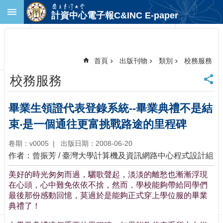
跳到主要內容區塊
計資中心電子報C&INC E-paper
進
階
搜
尋
首頁
出版刊物
類別
校務服務
回
校務服務
首
頁
臺
畢業生領證代表登錄系統--畢業典禮不是結
大
束‧是一個通往更富挑戰路途的里程碑
首
頁
卷期：v0005
出版日期：2008-06-20
計
作者：曾振芳 / 臺灣大學計算機及資訊網路中心程式設計組
中
首
美好的時光匆匆而過，驪歌聲起，淡淡的離愁也漸漸浮現
頁
在心頭，心中難免依依不捨，然而，學校能夠帶給同學們
聯
最後那份感動回憶，莫過於是能夠正式穿上學位服的畢業
絡
典禮了！
資