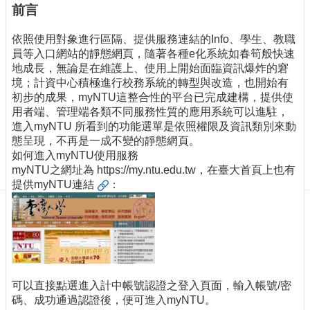
訊
前言
訂
閱/
依照使用對象進行區隔、提供服務連結的Info、學生、教職
取
員等入口網站的靜態網頁，隨著各種e化系統如春筍般快速
消
地成長，無論是在維護上、使用上開始面臨資訊爆炸的窘
境；計資中心積極進行校務系統的轉型與改造，也開始有
網
初步的成果，myNTU這整合性的平台已完成建構，提供使
站
用者端、管理端各類不同服務性質的應用系統可以進駐，
導
進入myNTU 所看到的功能選單是依照權限及資訊類別來動
覽
態呈現，不再是一成不變的靜態網頁。
最
如何進入myNTU使用服務
新
myNTU之網址為
https://my.ntu.edu.tw，在臺大首頁上也有
消
提供myNTU連結
：
息
關
於
我
們
可以直接點選進入計中帳號認證之登入頁面，輸入帳號/密
出
碼、成功通過認證後，便可進入myNTU。
版