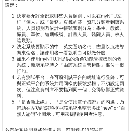
設定：
決定要允許全部或哪些人員類別，可以在myNTU左
框『個人』或『業務』頁籤的某一資訊分類看到該系
統。人員類別乃依計中帳號類別分為：學生、教師、
職員、單位、短期帳號、計畫人員、醫院人員、校友
這幾類。
決定系統要顯示的中、英文選項名稱，盡量以服務導
向來命名，讓使用者一看就明白可以做什麼。
如果不使用myNTU所提供的角色功能管控機制的舊
系統，新增系統時之『由該系統自管權限』欄位一概
打勾。
若有測試平台，亦可將測試平台的網址進行登錄，可
與正式平台的系統共用同樣的帳號授權，不須設定兩
次。但注意資料庫不要指到同一個，免得影響正式資
料。
『是否新上線』、『是否使用電子憑證』的勾選，乃
輔助在左功能選項框中該系統名稱旁多出”new” or “自
然人憑證”小圖示，可用來提醒使用者注意。
各單位系統開發或維護人員，可與程式組邱淑真