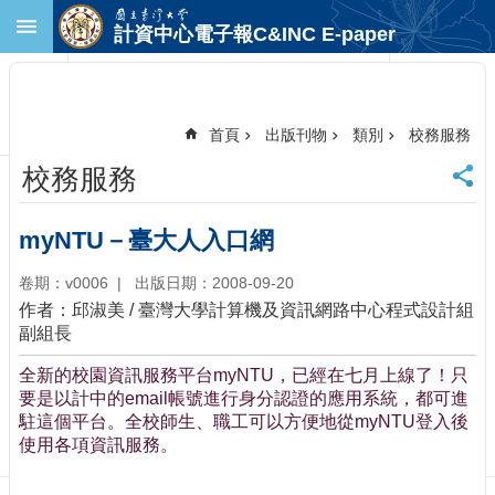
跳到主要內容區塊
計資中心電子報C&INC E-paper
進
階
搜
尋
首頁
出版刊物
類別
校務服務
回
校務服務
首
頁
臺
myNTU－臺大人入口網
大
首
卷期：v0006
出版日期：2008-09-20
頁
作者：邱淑美 / 臺灣大學計算機及資訊網路中心程式設計組
計
副組長
中
全新的校園資訊服務平台myNTU，已經在七月上線了！只
首
要是以計中的email帳號進行身分認證的應用系統，都可進
頁
駐這個平台。全校師生、職工可以方便地從myNTU登入後
聯
使用各項資訊服務。
絡
資