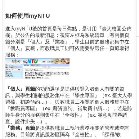
刊
物
如何使用myNTU
校
進入myNTU後的首頁是每日焦點，是引用『臺大校園公佈
務
欄』所公告的最新消息；視窗左框為系統清單，有兩個頁
服
籤分別是『個人』及『業務』，學生目前的服務都集中在
務
『個人』頁籤，而教職員工則可依需要點選任一頁籤取得
服務：
專
題
報
導
技
『個人』頁籤
的功能選項是提供與登入者個人有關的資
術
訊，與學生相關的服務集中在『學生專區』（ex. 臺大人學
論
習檔、初談預約…）、與教職員工相關的個人服務集中在
壇
『教職員專區』（ex. 薪資查詢、補助費申請…），若是跨
師生身分的服務則集中在『全校性』（ex. 滿意度問卷調
產
查、證件掛失…）。
業
『業務』頁籤
是提供教職員工執行業務相關的管理或查詢
專
服務。目前將資訊服務區隔為『全校性』、『課程/教
欄