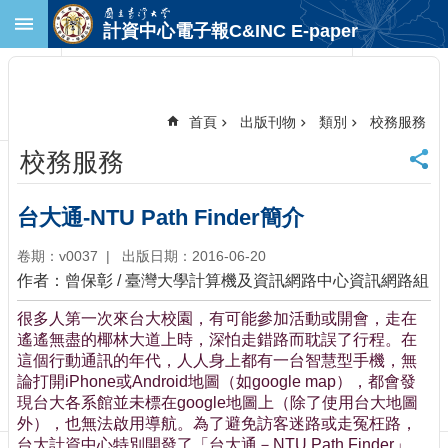
跳到主要內容區塊
計資中心電子報C&INC E-paper
進
階
搜
尋
首頁
出版刊物
類別
校務服務
回
校務服務
首
頁
臺
台大通-NTU Path Finder簡介
大
首
卷期：v0037
出版日期：2016-06-20
頁
作者：曾保彰 / 臺灣大學計算機及資訊網路中心資訊網路組
計
很多人第一次來台大校園，有可能參加活動或開會，走在
中
遙遙無盡的椰林大道上時，深怕走錯路而耽誤了行程。在
首
這個行動通訊的年代，人人身上都有一台智慧型手機，無
頁
論打開iPhone或Android地圖（如google map），都會發
聯
現台大各系館並未標在google地圖上（除了使用台大地圖
絡
外），也無法啟用導航。為了避免訪客迷路或走冤枉路，
資
台大計資中心特別開發了「台大通－NTU Path Finder」