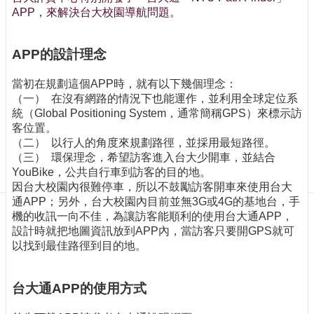
訊
APP，來解決台大校園導航問題。
訂
閱/
取
APP的設計理念
消
當初在規劃這個APP時，就有以下幾個理念：
網
（一） 在沒有網路的情況下也能運作，並利用全球定位系
站
統（Global Positioning System，通常簡稱GPS）來標示訪
導
客位置。
覽
（二） 以行人的角度來規劃路徑，並採用最短路徑。
最
（三） 環保理念，希望訪客進入台大少開車，並結合
新
YouBike，公共自行車到訪客的目的地。
消
因台大校園內很難停車，所以不鼓勵訪客開車來使用台大
息
通APP；另外，台大校園內目前並無3G或4G的基地台，手
機的收訊一向不佳，為讓訪客能順利的使用台大通APP，
關
設計時就把地圖資訊放到APP內，當訪客只要開GPS就可
於
以找到最佳路徑到目的地。
我
們
台大通APP的使用方式
出
版