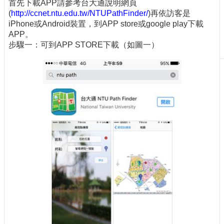
首先下載APP請參考台大通說明網頁
刊
(
http://ccnet.ntu.edu.tw/NTUPathFinder/
)再依訪客是
物
iPhone或Android裝置，到APP store或google play下載
APP。
校
步驟一：可到APP STORE下載（如圖一）
務
服
務
專
題
報
導
技
術
論
壇
產
業
專
欄