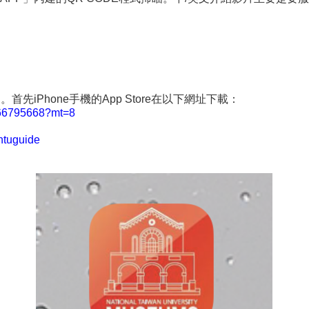
iPhone手機的App Store在以下網址下載：
d966795668?mt=8
.ntuguide