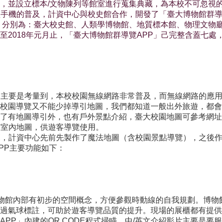
，並設立標本/文物陳列等館室進行蒐集典藏，為本校不可忽視
型手機的普及，計資中心與校史館合作，開發了「臺大博物館群導
，分別為：臺大校史館、人類學博物館、地質標本館、物理文物廳
至2018年元月止，「臺大博物館群導覽APP」己完整含蓋七
」主要是考量到，本校校園無線網路非常普及，而無線網路的應
覽又不能少掉導引地圖，我們都知道一般出外旅遊，都會用手機內建地圖
了有地圖導引外，也有戶外景點介紹，臺大校園地圖可參考網址
有室內地圖，供遊客導覽使用。
覽，計資中心先前先製作了魔法地圖（含校園景點導覽），之後作
PP主要功能如下：
博物館內部有初步的空間概念，方便參觀時動線的自我規劃。博
氣球標註，可助於遊客導覽品質的提升。現場的展櫃都有提供QR C
PP」內建的QR CODE程式掃瞄。中/英文介紹影片主要是