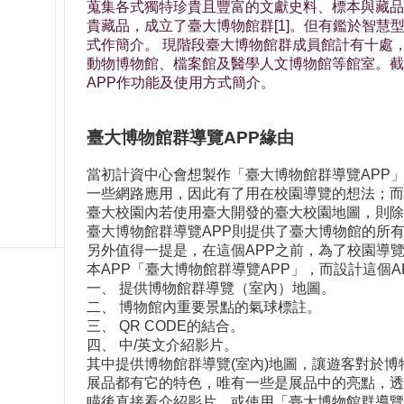
蒐集各式獨特珍貴且豐富的文獻史料、標本與藏品
貴藏品，成立了臺大博物館群[1]。但有鑑於智慧
式作簡介。 現階段臺大博物館群成員館計有十處
動物博物館、檔案館及醫學人文博物館等館室。截
APP作功能及使用方式簡介。
臺大博物館群導覽APP緣由
當初計資中心會想製作「臺大博物館群導覽APP
一些網路應用，因此有了用在校園導覽的想法；而校園導
臺大校園內若使用臺大開發的臺大校園地圖，則除
臺大博物館群導覽APP則提供了臺大博物館的所
另外值得一提是，在這個APP之前，為了校園導
本APP「臺大博物館群導覽APP」，而設計這個A
一、 提供博物館群導覽（室內）地圖。
二、 博物館內重要景點的氣球標註。
三、 QR CODE的結合。
四、 中/英文介紹影片。
其中提供博物館群導覽(室內)地圖，讓遊客對於
展品都有它的特色，唯有一些是展品中的亮點，透過
瞄後直接看介紹影片，或使用「臺大博物館群導覽A