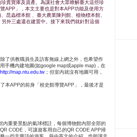
的珍貴寶庫及資產。為讓社會大眾瞭解臺大這些珍
覽APP」，本文主要也是對本APP功能及使用方
、昆蟲標本館 、臺大農業陳列館、植物標本館、
處，另外三處還在建置中。接下來我們就針對這個
用除了供教職員生及訪客無線上網之外，也希望作
(如google map或apple map)，在
http://map.ntu.edu.tw
；但室內就沒有地圖可用，
了本APP的前身「校史館導覽APP」，最後才是
物館內重要景點的氣球標註，每個博物館內部全部的
ODE，可讓遊客用自己的QR CODE APP掃
要服務一些非華語的遊客，藉由英文的介紹，也能讓非