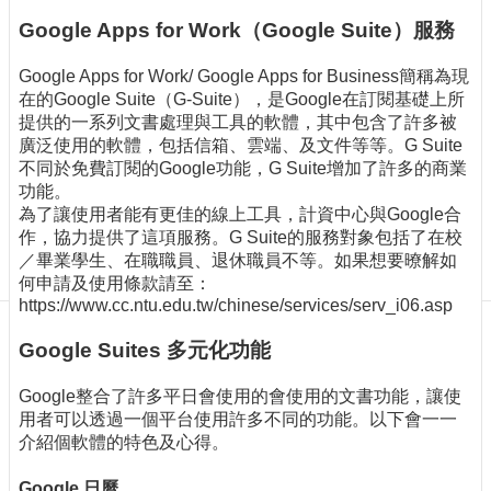
訊
Google Apps for Work（Google Suite）服務
訂
閱/
Google Apps for Work/ Google Apps for Business簡稱為現
取
在的Google Suite（G-Suite），是Google在訂閱基礎上所
消
提供的一系列文書處理與工具的軟體，其中包含了許多被
網
廣泛使用的軟體，包括信箱、雲端、及文件等等。G Suite
站
不同於免費訂閱的Google功能，G Suite增加了許多的商業
導
功能。
覽
為了讓使用者能有更佳的線上工具，計資中心與Google合
作，協力提供了這項服務。G Suite的服務對象包括了在校
最
／畢業學生、在職職員、退休職員不等。如果想要暸解如
新
何申請及使用條款請至：
消
https://www.cc.ntu.edu.tw/chinese/services/serv_i06.asp
息
Google Suites 多元化功能
關
於
Google整合了許多平日會使用的會使用的文書功能，讓使
我
用者可以透過一個平台使用許多不同的功能。以下會一一
們
介紹個軟體的特色及心得。
出
Google 日曆
版