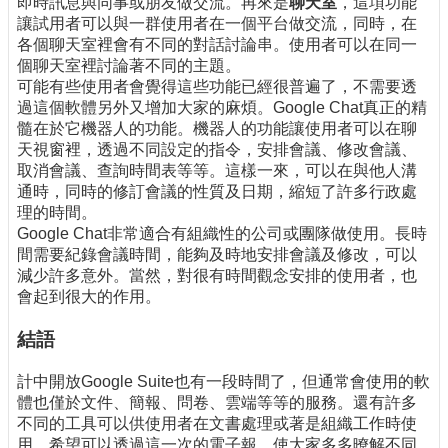
即時訊息與同事或朋友做交流。再來是
聊天室
，這項功能
讓試用者可以與一群使用者在一個平台做交流，同時，在
各個聊天室裡會有不同的對話討論串。使用者可以在同一
個聊天室裡討論著不同的主題。
可能有些使用者會覺得這些功能已經很普遍了，不需要透
過這個軟體另外又增加大家的麻煩。Google Chat真正的精
髓在於它機器人的功能。機器人的功能讓使用者可以在聊
天視窗裡，透過不同設定的指令，安排會議、修改會議、
取消會議、查詢時間表等等。這樣一來，可以在與他人溝
通時，同時的修訂會議的性質及日期，縮短了許多行政處
理的時間。
Google Chat非常適合有組織性的公司或團隊做使用。長時
間需要紀錄會議時間，能夠及時地安排會議及修改，可以
減少許多意外。當然，對很有時間觀念安排的使用者，也
會起到很大的作用。
結語
計中開放Google Suite也有一段時間了，但通常會使用的軟
體也僅於文件、簡報、問卷、雲端等等的服務。還有許多
不同的工具可以供使用者在文書處理或著是組織工作時使
用。希望可以透過這一次的電子報，使大家多多暸解不同