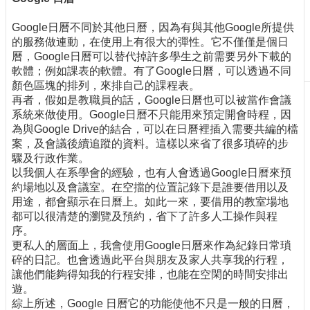
刊
Google日曆不同於其他日曆，因為有與其他Google所提供
物
的服務做連動，在使用上有很大的彈性。它不僅僅是個日
校
曆，Google日曆可以替代掉許多學生之前需要另外下載的
務
軟體；例如課表的軟體。有了Google日曆，可以透過不同
服
顏色區塊的排列，來排自己的課程表。
務
再者，假如是教職員的話，Google日曆也可以被當作會議
系統來做使用。Google日曆不只能用來預定開會時程，因
專
為與Google Drive的結合，可以在日曆裡插入需要共編的檔
題
案，及會議後續追蹤的資料。這樣以來省了很多瑣碎的步
報
驟及行政作業。
導
以我個人在系學會的經驗，也有人會透過Google日曆來預
約場地以及會議室。在空擋的位置記錄下是誰要借用以及
技
用途，都會顯示在日曆上。如此一來，要借用的教室場地
術
都可以很清楚的瀏覽及預約，省下了許多人工操作與程
論
序。
壇
更私人的層面上，我會使用Google日曆來作為紀錄日常瑣
碎的日記。也會透過此平台與朋友及家人共享我的行程，
產
讓他們能夠得知我的行程安排，也能在空閑的時間安排出
業
遊。
專
綜上所述，Google 日曆它的功能使他不只是一般的日曆，
欄