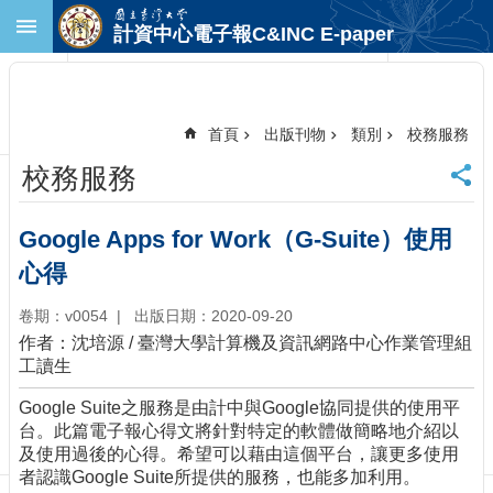
跳到主要內容區塊
計資中心電子報C&INC E-paper
進
階
搜
尋
首頁
出版刊物
類別
校務服務
回
校務服務
首
頁
臺
Google Apps for Work（G-Suite）使用
大
心得
首
頁
卷期：v0054
出版日期：2020-09-20
計
作者：沈培源
/
臺灣大學計算機及資訊網路中心作業管理組
中
工讀生
首
頁
Google Suite之服務是由計中與Google協同提供的使用平
聯
台。此篇電子報心得文將針對特定的軟體做簡略地介紹以
絡
及使用過後的心得。希望可以藉由這個平台，讓更多使用
資
者認識Google Suite所提供的服務，也能多加利用。