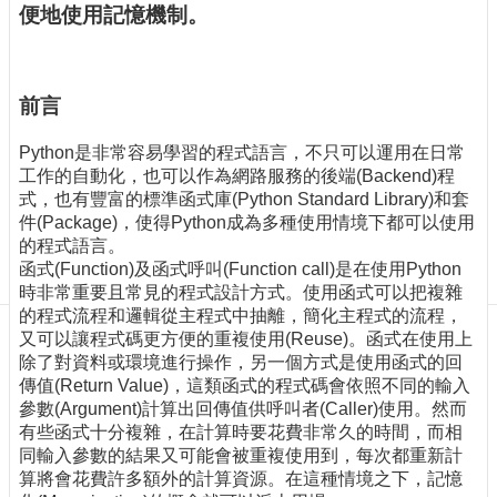
訊
便地使用記憶機制。
訂
閱/
取
前言
消
網
Python是非常容易學習的程式語言，不只可以運用在日常
站
工作的自動化，也可以作為網路服務的後端(Backend)程
導
式，也有豐富的標準函式庫(Python Standard Library)和套
覽
件(Package)，使得Python成為多種使用情境下都可以使用
的程式語言。
最
函式(Function)及函式呼叫(Function call)是在使用Python
新
時非常重要且常見的程式設計方式。使用函式可以把複雜
消
的程式流程和邏輯從主程式中抽離，簡化主程式的流程，
息
又可以讓程式碼更方便的重複使用(Reuse)。函式在使用上
關
除了對資料或環境進行操作，另一個方式是使用函式的回
於
傳值(Return Value)，這類函式的程式碼會依照不同的輸入
我
參數(Argument)計算出回傳值供呼叫者(Caller)使用。然而
們
有些函式十分複雜，在計算時要花費非常久的時間，而相
同輸入參數的結果又可能會被重複使用到，每次都重新計
出
算將會花費許多額外的計算資源。在這種情境之下，記憶
版