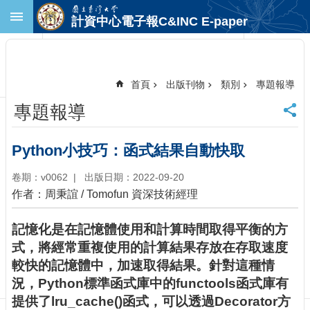
跳到主要內容區塊
計資中心電子報C&INC E-paper
進
階
搜
尋
首頁
出版刊物
類別
專題報導
回
專題報導
首
頁
臺
Python小技巧：函式結果自動快取
大
首
卷期：v0062
出版日期：2022-09-20
頁
作者：周秉誼 / Tomofun 資深技術經理
計
中
記憶化是在記憶體使用和計算時間取得平衡的方
首
式，將經常重複使用的計算結果存放在存取速度
頁
較快的記憶體中，加速取得結果。針對這種情
聯
況，Python標準函式庫中的functools函式庫有
絡
資
提供了lru_cache()函式，可以透過Decorator方