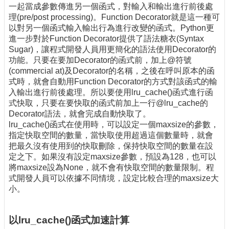
一起當成參數傳進另一個函式，對輸入和輸出進行前後處
理(pre/post processing)。Function Decorator就是這一種可
以對另一個函式輸入輸出行為進行改變的函式。Python更
進一步對於Function Decorator提供了語法糖衣(Syntax
Sugar)，讓程式開發人員用更簡化的語法使用Decorator的
功能。只要在要加Decorator的函式前，加上@符號
(commercial at)及Decorator的名稱，之後在呼叫原本的函
式時，就會自動用Function Decorator的方式對該函式的輸
入輸出進行前後處理。所以要使用lru_cache()函式進行函
式快取，只要在要快取的函式前加上一行@lru_cache的
Decorator語法，就會完成自動快取了。
lru_cache()函式在使用時，可以設定一個maxsize的參數，
指定快取空間的數量，當快取使用超過這個數量時，就會
把最久沒有使用到的快取刪除，保持快取空間的數量在設
定之下。如果沒有設定maxsize參數，預設為128，也可以
將maxsize設為None，就不會有快取空間的數量限制。程
式開發人員可以依據不同情境，設定比較合理的maxsize大
小。
以lru_cache()函式加速計算