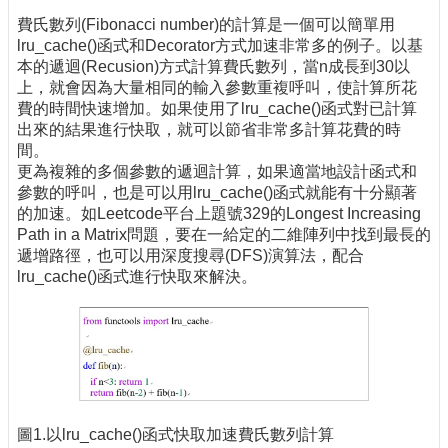
費氏數列(Fibonacci number)的計算是一個可以簡單用
lru_cache()函式和Decorator方式加速非常多的例子。以基
本的遞迴(Recusion)方式計算費氏數列，當n成長到30以
上，就會因為大量相同的輸入參數重複呼叫，使計算所花
費的時間快速增加。如果使用了lru_cache()函式對已計算
出來的結果進行快取，就可以節省非常多計算花費的時
間。
更為複雜的多個參數的遞迴計算，如果適當地設計函式和
參數的呼叫，也是可以用lru_cache()函式就能有十分顯著
的加速。如Leetcode平台上題號329的Longest Increasing
Path in a Matrix問題，要在一給定的二維陣列中找到最長的
遞增路徑，也可以用深度搜尋(DFS)演算法，配合
lru_cache()函式進行快取來解決。
圖1.以lru_cache()函式快取加速費氏數列計算