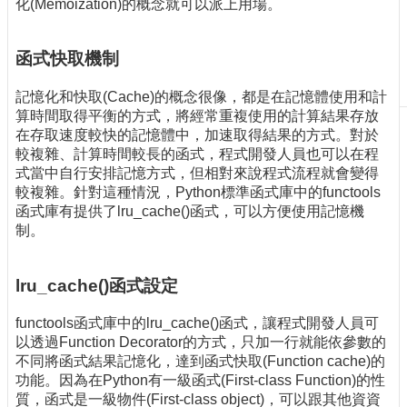
化(Memoization)的概念就可以派上用場。
刊
物
函式快取機制
校
務
記憶化和快取(Cache)的概念很像，都是在記憶體使用和計
服
算時間取得平衡的方式，將經常重複使用的計算結果存放
務
在存取速度較快的記憶體中，加速取得結果的方式。對於
較複雜、計算時間較長的函式，程式開發人員也可以在程
專
式當中自行安排記憶方式，但相對來說程式流程就會變得
題
較複雜。針對這種情況，Python標準函式庫中的functools
報
函式庫有提供了lru_cache()函式，可以方便使用記憶機
導
制。
技
術
lru_cache()函式設定
論
壇
functools函式庫中的lru_cache()函式，讓程式開發人員可
以透過Function Decorator的方式，只加一行就能依參數的
產
不同將函式結果記憶化，達到函式快取(Function cache)的
業
功能。因為在Python有一級函式(First-class Function)的性
專
質，函式是一級物件(First-class object)，可以跟其他資資
欄