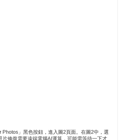
 Photos」黑色按鈕，進入圖2頁面。在圖2中，選
注意因照片修復需要遠端電腦AI運算，可能需等待一下才