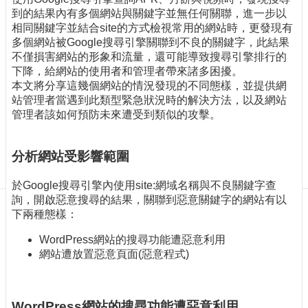
訊
到的結果內有多個網站與關鍵字並無任何關聯，進一步以
訂
相同關鍵字並結合site的方式檢視常用的網站時，更發現有
閱/
多個網站被Google搜尋引擎關聯到不良的關鍵字，此結果
取
不僅損害網站的形象和流量，還可能導致搜尋引擎排行的
消
下降，給網站的使用者和管理者帶來諸多困擾。
網
本文將分享這幾個網站的情況發現的不同態樣，並提供網
站
站管理者當遇到此類型緊急狀況時的解決方法，以及網站
導
管理者該如何預防未來遭受到類似的攻擊。
覽
最
分析網站受影響範圍
新
消
於Google搜尋引擎內使用site:網域名稱與不良關鍵字查
息
詢，開啟惡意搜尋的結果，關聯到惡意關鍵字的網站有以
下兩種態樣：
關
於
WordPress網站的搜尋功能遭惡意利用
我
網站遭放置惡意頁面(惡意程式)
們
出
WordPress網站的搜尋功能遭惡意利用
版