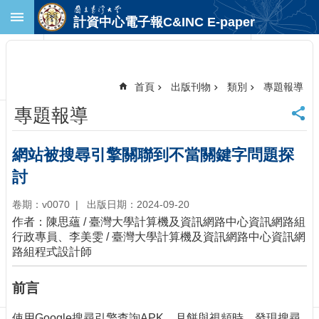
跳到主要內容區塊
計資中心電子報C&INC E-paper
進
階
搜
尋
首頁
出版刊物
類別
專題報導
回
專題報導
首
頁
臺
網站被搜尋引擎關聯到不當關鍵字問題探
大
討
首
頁
卷期：v0070
出版日期：2024-09-20
計
作者：陳思蘊 / 臺灣大學計算機及資訊網路中心資訊網路組
中
行政專員、李美雯 / 臺灣大學計算機及資訊網路中心資訊網
首
路組程式設計師
頁
聯
前言
絡
資
使用Google搜尋引擎查詢APK、月餅與視頻時，發現搜尋