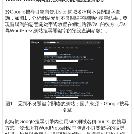
刊
於Google搜尋引擎內使用site:網域名稱與不良關鍵字查
物
詢，如圖1，分析網站受到不良關鍵字關聯的搜尋結果，發
校
現關聯到的惡意關鍵字皆放置在網址路徑/?s=的後方（/?s=
務
為WordPress網站搜尋關鍵字的預設查詢參數）。
服
務
專
題
報
導
技
術
論
壇
圖1、受到不良關鍵字關聯的網站；圖片來源：Google搜尋
引擎
產
業
此時於Google搜尋引擎內使用site:網域名稱inurl:s=的搜尋
專
方式，發現所有WordPress網站中包含不良關鍵字的搜尋
欄