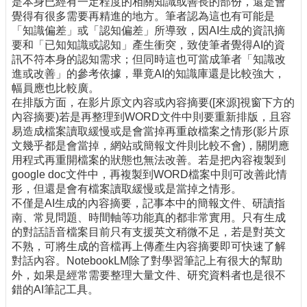
是本身已經有一定程度的相關知識或善長的部份，還是會
覺得有很多需要再精進的地方。筆者認為這也有可能是
「知識偏差」或「認知偏差」所導致，因AI生成的資訊摘
要和「已知知識或認知」產生衝突，致使筆者覺得AI的資
訊不符本身的認知需求；但同時這也可當成筆者「知識改
進或改善」的參考依據，畢竟AI的知識庫還是比較強大，
幅員應也比較廣。
在排版方面，在影片原文內容或內容摘要([來源]視窗下方的
內容摘要)若是再整理到WORD文件中則要重新排版，且容
易造成檔案讀取緩慢或是會當掉再重啟檔案之情形(影片原
文幾乎都是會當掉，網站或簡報文件則比較不會)，關閉應
用程式再重開檔案的狀態也無法改善。若是把內容複製到
google doc文件中，再複製到WORD檔案中則可改善此情
形，但還是會有檔案讀取緩慢或是當掉之情形。
不僅是AI生成的內容摘要，記事本中的簡報文件、研讀指
南、常見問題、時間軸等功能真的都非常實用。只有生成
的對話語音檔案目前只有支援英文稍微不足，若是對英文
不熟，可將生成的音檔再上傳產生內容摘要即可快速了解
對話內容。NotebookLM除了對學習筆記上有很大的幫助
外，如果是經常需要整理大量文件、研究資料者也是很不
錯的AI筆記工具。