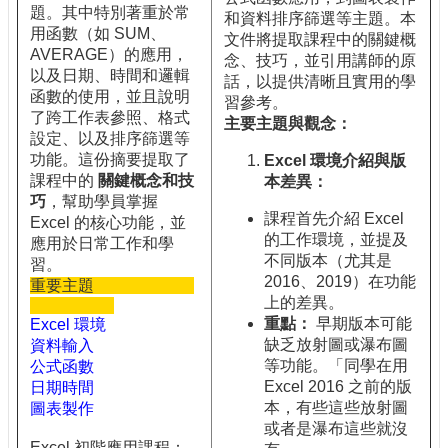
題。其中特別著重於常
和資料排序篩選等主題。本
用函數（如 SUM、
文件將提取課程中的關鍵概
AVERAGE）的應用，
念、技巧，並引用講師的原
以及日期、時間和邏輯
話，以提供清晰且實用的學
函數的使用，並且說明
習參考。
了跨工作表參照、格式
主要主題與觀念：
設定、以及排序篩選等
功能。這份摘要提取了
Excel
環境介紹與版
課程中的
關鍵概念和技
本差異：
巧
，幫助學員掌握
課程首先介紹 Excel
Excel 的核心功能，並
的工作環境，並提及
應用於日常工作和學
不同版本（尤其是
習。
2016、2019）在功能
重要主題
上的差異。
重點：
早期版本可能
Excel 環境
缺乏放射圖或瀑布圖
資料輸入
等功能。「同學在用
公式函數
Excel 2016 之前的版
日期時間
本，有些這些放射圖
圖表製作
或者是瀑布這些就沒
Excel 初階應用課程：