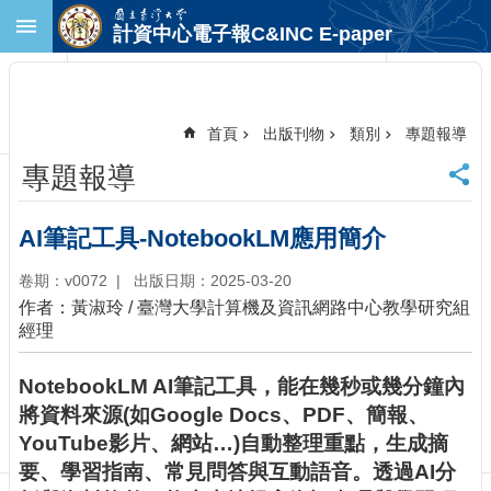
跳到主要內容區塊
計資中心電子報C&INC E-paper
進
階
搜
尋
首頁
出版刊物
類別
專題報導
回
專題報導
首
頁
臺
AI筆記工具-NotebookLM應用簡介
大
首
卷期：v0072
出版日期：2025-03-20
頁
作者：黃淑玲 / 臺灣大學計算機及資訊網路中心教學研究組
計
經理
中
首
NotebookLM AI筆記工具，能在幾秒或幾分鐘內
頁
將資料來源(如Google Docs、PDF、簡報、
聯
YouTube影片、網站…)自動整理重點，生成摘
絡
要、學習指南、常見問答與互動語音。透過AI分
資