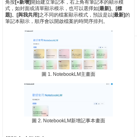
角按
[+
新增
]
開始建立筆記本，右上角有筆記本的顯示模
刊
式，如封面或清單顯示模示，也可以選擇如[
最新
]
、
[
標
物
題
]
、
[
與我共用
]
之不同的檔案顯示模式，預設是以[
最新
]
的
筆記本顯示，順序會以開啟檔案的時間序排列。
校
務
服
務
專
題
報
圖 1. NotebookLM主畫面
導
技
術
論
壇
產
圖 2. NotebookLM新增記事本畫面
業
專
欄