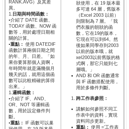
RANK.AVG）及其差
狀使用，在 19 版本最
異。
多可達 64 層，舊版本
1.
日期與時間函數：
（Excel 2003 以前）
•介紹了 DATE 函數、
則限制為 7 層。「我
TODAY 函數、NOW 函
們衣服的朝狀的函
數等，用於處理日期相
數，它在19的版本，
關的計算。
它現在可以到64。然
•
重點：
使用 DATEDIF
後如果同學存到2003
函數計算兩個日期之間
以前的版本哦，就
的年、月、日差。「如
xel2003以前舊版的格
果你要算那個人資啊，
式啊，那它只能到七
年時間年就是滿幾個月
層哦。」
幾天的話，就用這個函
AND 和 OR 函數通常
數可以比較精確的算得
與 IF 函數搭配使用，
出來。」
用於多條件判斷。
1.
邏輯函數：
跨工作表參照：
•介紹了 IF、AND、
OR、NOT 等邏輯函
講解如何參照不同工
數，用於設定條件判
作表中的資料，實現
斷。
資料同步更新。
•
重點：
IF 函數可以巢
重點：
使用 ='工作表
狀使用，在 19 版本最