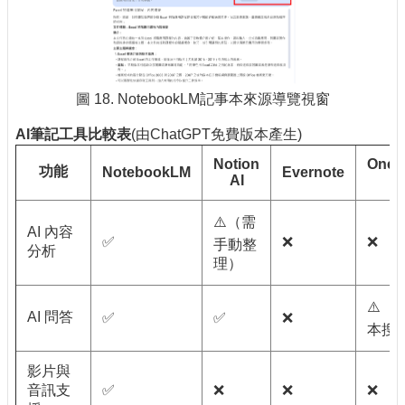
圖 18. NotebookLM記事本來源導覽視窗
AI
筆記工具比較表
(由ChatGPT免費版本產生)
Notion
OneN
功能
NotebookLM
Evernote
AI
AI
⚠️（需
AI 內容
✅
❌
❌
手動整
分析
理）
⚠️（
AI 問答
✅
✅
❌
本搜
影片與
音訊支
✅
❌
❌
❌