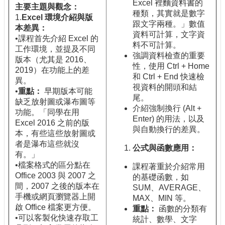
Excel 裡麵資料書的
主要主題與觀念：
種類，其實就是數字
1.
Excel
環境介紹與版
跟文字兩種。」數值
本差異：
資料可計算，文字資
•課程首先介紹 Excel 的
料不可計算。
工作環境，並提及不同
強調資料檢查的重要
版本（尤其是 2016、
性，使用 Ctrl + Home
2019）在功能上的差
和 Ctrl + End 快速檢
異。
視資料的開頭和結
•
重點：
早期版本可能
尾。
缺乏放射圖或瀑布圖等
介紹強制換行 (Alt +
功能。「同學在用
Enter) 的用法，以及
Excel 2016 之前的版
與自動換行的差異。
本，有些這些放射圖或
者是瀑布這些就沒
公式與函數應用：
有。」
•檔案格式的區分點在
課程著重於介紹常用
Office 2003 與 2007 之
的基礎函數，如
間，2007 之後的版本在
SUM、AVERAGE、
手機或網頁瀏覽器上開
MAX、MIN 等。
啟 Office 檔案更方便。
重點：
函數的分類有
•可以客製化快速存取工
統計、數學、文字