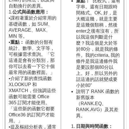
重點：
"比較式，還有
自動換行的差異。
字串。還有日期跟時
1.
公式與函數應用：
間格式。OK, 好，是
•課程著重於介紹常用的
大概這幾，就是主要
基礎函數，如 SUM、
是這幾個類柄，然後
AVERAGE、MAX、
enter之後有沒有，所
MIN 等。
以我這個判斷是什
•
重點：
函數的分類有
麼？我這個是大於等
統計、數學、文字等，
於80分，就是我的條
可根據需求查詢。「它
件。我的criteria, 我的
這邊是會有分類別，那
條件是我這邊條件我
你可以去看一下它十個
是要設那個80分以
最常用的函數裡面。」
上。好，所以另外的
•介紹了新的查找函數
話這邊的話就變成要
XLOOKUP 和
小於80"
XMATCH，但強調這些
說明了 RANK 函數的
函數可能需要 Office
新舊版本
365 訂閱才能使用。
（RANK.EQ、
「這些新的函數它都要
RANK.AVG）及其差
Office36 的訂閱戶才能
異。
用。」
日期與時間函數：
•提及樞紐分析表，通常