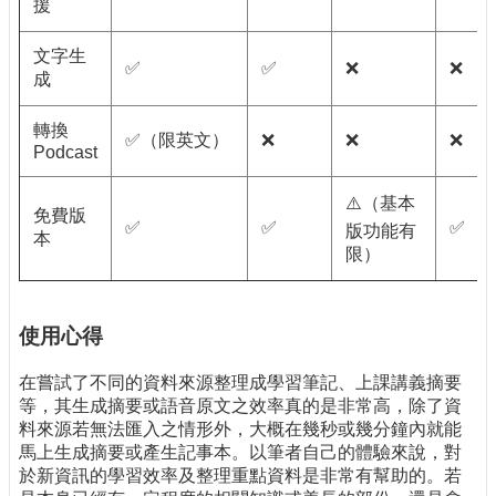
援
文字生
✅
✅
❌
❌
成
轉換
✅（限英文）
❌
❌
❌
Podcast
⚠️（基本
免費版
✅
✅
✅
版功能有
本
限）
使用心得
在嘗試了不同的資料來源整理成學習筆記、上課講義摘要
等，其生成摘要或語音原文之效率真的是非常高，除了資
料來源若無法匯入之情形外，大概在幾秒或幾分鐘內就能
馬上生成摘要或產生記事本。以筆者自己的體驗來說，對
於新資訊的學習效率及整理重點資料是非常有幫助的。若