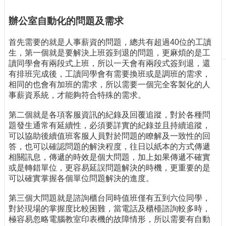
刊
辦公室自動化的問題及需求
物
校
首先需要的就是人事薪資的問題，總共有超過40位的工讀
務
生，第一個就是要解決上班簽到退的問題，更麻煩的是工
服
讀同學會有兩段式上班，所以一天會有兩段式簽到退，還
務
有排班完成後，工讀同學會有需要換班或是調班的需求，
相同的也會有加班的需求，所以需要一個完全客製化的人
專
事薪資系統，才能夠符合特殊的需求。
題
報
第二個就是各項客服資訊的紀錄及回覆追蹤，對於各種問
導
題發生通常有延續性，必須要詳實的紀錄並且持續追蹤，
可以協助後續值班客服人員對於問題的瞭解及一致性的回
技
答，也可以確認問題的解決程度，往日以紙本的方式傳遞
術
相關訊息，傳遞的時效是個大問題，加上如果傳遞不確實
論
或是轉錯單位，更容易延誤問題解決的時機，更重要的是
壇
可以確實掌握各個單位問題解決的進度。
產
第三個大問題就是諮詢櫃台同時值班僅有五到六位同學，
業
對於現場的掌握度比較困難，當電話及櫃檯諮詢較多時，
專
極容易忽略電腦教室印表機的故障情形，所以需要有自動
欄