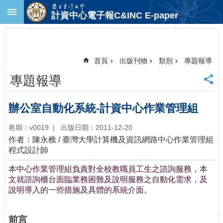
跳到主要內容區塊
計資中心電子報C&INC E-paper
進
階
搜
尋
首頁
出版刊物
類別
專題報導
回
專題報導
首
頁
臺
辦公室自動化系統-計資中心作業管理組
大
首
卷期：v0019
出版日期：2011-12-20
頁
作者：陳永樵 / 臺灣大學計算機及資訊網路中心作業管理組
計
程式設計師
中
本中心作業管理組負責對全校教職員工生之諮詢服務，本
首
文就諮詢櫃台面臨業務困難及說明服務之自動化需求，及
頁
說明導入的一些措施及具體的系統介面。
聯
絡
資
前言