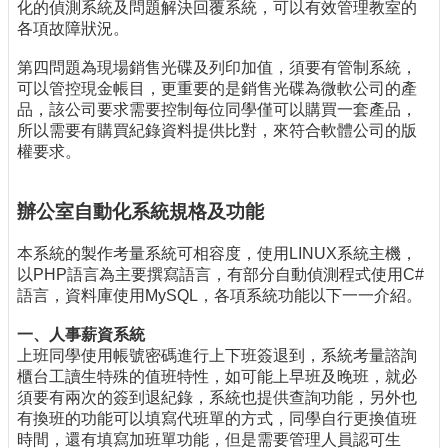
化的偵測系統及問題解決回覆系統，可以有效管理教室的
各項故障狀況。
第四問題為現場銷售光碟及列印加值，須要有管制系統，
可以管控現金帳目，更重要的是銷售光碟為微軟公司的產
品，該公司要求需要控制每位同學僅可以購買一套產品，
所以需要有購買紀錄資料提供比對，來符合軟體公司的版
權要求。
辦公室自動化系統規格及功能
本系統的製作考量系統可相容度，使用LINUX系統主機，
以PHP語言為主要撰寫語言，有部分自動偵測程式使用C#
語言，資料庫使用MySQL，各項系統功能以下一一介紹。
一、人事薪資系統
上班同學使用帳號密碼進行上下班簽退到，系統考量諮詢
櫃台工讀生特殊的值班特性，如可能上早班及晚班，就必
須要有兩次的簽到退紀錄，系統也提供查詢功能，另外也
有換班的功能可以填寫代班單的方式，同學自行更換值班
時間，還有填寫加班單功能，但是需要管理人員認可生