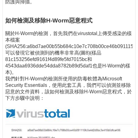
防護與掃描。
如何檢測及移除H-Worm惡意程式
關於H-Worm的檢測，首先我們在virustotal上傳受感染的樣
本檔案
(SHA256:a6bd7ae00b55b684c10e7c708b00ce46b091115fc
可以發現它被偵測到的機率非常高(圖8)(樣品
81c153256efd9161f4d89fe5fd7015bc和
4543daa6936dde54dda8782b89d5daf1也是H-Worm的樣
本)。
我們針對H-Worm的檢測所使用的防毒軟體為Microsoft
Security Essentials，使用此套工具，我們可以偵測並移除
惡意的文件資料，該如何檢測及移除H-Worm惡意程式，於
下方步驟中說明：