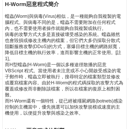
訊
H-Worm惡意程式簡介
訂
閱/
蠕蟲(Worm)與病毒(Virus)相似，是一種能夠自我複製的電
取
腦程式。與病毒不同的是，蠕蟲不需要附加在任何程式
消
內，也不需要使用者操作就能夠自我複製或執行。
病毒的攻擊方式大多是直接破壞受感染的系統。蠕蟲雖然
網
也會毀損或修改主機內的檔案，但它們大多仍採取分散式
站
阻斷服務攻擊(DDoS)的方式，塞爆目標主機的網路頻寬，
導
降低目標主機的執行效率，進而影響主機的正常使用。[註
覽
1]。
最
而H型蠕蟲(H-Worm)是一個以多種途徑散播的惡意
新
VBScript 程式。當使用者未注意或不小心開啟受感染的電
消
子郵件時，蠕蟲立即被執行，搜尋特定的檔案類型並修改
息
或覆寫檔案內容。由於H-Worm的程式碼採取的攻擊方式為
覆蓋或修改而非刪除該檔案，所以在檔案的復原上相對困
關
難。
於
而H-Worm還有一個特性，從已經被殭屍網路(botnets)感染
我
控制的主機當中，優先挑選可以加快攻擊規模或速度的主
們
機使用，以便提升攻擊與感染之效率。
出
版