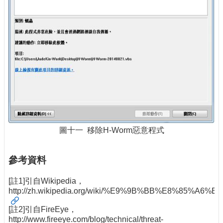
圖十一 移除H-Worm惡意程式
參考資料
[註1]引自Wikipedia，
http://zh.wikipedia.org/wiki/%E9%9B%BB%E8%85%A6
[註2]引自FireEye，
http://www.fireeye.com/blog/technical/threat-