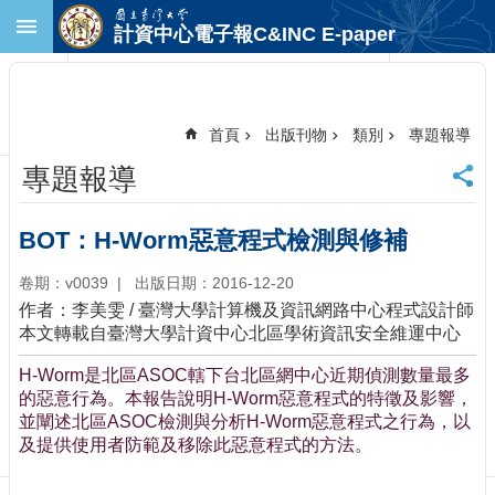
跳到主要內容區塊
計資中心電子報C&INC E-paper
進
階
搜
尋
首頁
出版刊物
類別
專題報導
回
專題報導
首
頁
臺
BOT：H-Worm惡意程式檢測與修補
大
首
卷期：v0039
出版日期：2016-12-20
頁
作者：李美雯 / 臺灣大學計算機及資訊網路中心程式設計師
計
本文轉載自臺灣大學計資中心北區學術資訊安全維運中心
中
H-Worm是北區ASOC轄下台北區網中心近期偵測數量最多
首
的惡意行為。本報告說明H-Worm惡意程式的特徵及影響，
頁
並闡述北區ASOC檢測與分析H-Worm惡意程式之行為，以
聯
及提供使用者防範及移除此惡意程式的方法。
絡
資