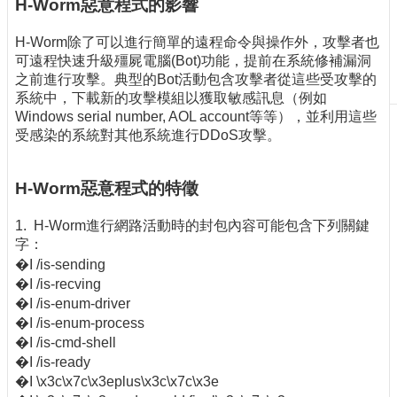
H-Worm惡意程式的影響
刊
物
H-Worm除了可以進行簡單的遠程命令與操作外，攻擊者也
可遠程快速升級殭屍電腦(Bot)功能，提前在系統修補漏洞
校
之前進行攻擊。典型的Bot活動包含攻擊者從這些受攻擊的
務
系統中，下載新的攻擊模組以獲取敏感訊息（例如
服
Windows serial number, AOL account等等），並利用這些
務
受感染的系統對其他系統進行DDoS攻擊。
專
題
H-Worm惡意程式的特徵
報
導
1. H-Worm進行網路活動時的封包內容可能包含下列關鍵
字：
技
�I /is-sending
術
�I /is-recving
論
�I /is-enum-driver
壇
�I /is-enum-process
產
�I /is-cmd-shell
業
�I /is-ready
專
�I \x3c\x7c\x3eplus\x3c\x7c\x3e
欄