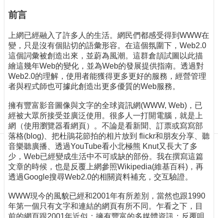
訊
前言
訂
閱/
上網已經融入了許多人的生活。網民們都感受得到WWW在
取
變，只是沒有個貼切的語彙形容。在這個氛圍下，Web2.0
消
這個詞彙被創造出來，並蔚為風潮。這群倉頡試圖以此描
網
繪這幾年Web的變化，並為Web的發展提供指南。透過對
站
Web2.0的理解，使用者能獲得更多更好的服務，經營管理
導
者與程式師也可據此創造出更多優質的Web服務。
覽
擁有豐富影音圖像與文字的全球資訊網(WWW, Web)，已
最
經被大眾所接受並廣泛使用。很多人一打開電腦，就是上
新
網（使用瀏覽器看網頁）。不論是看新聞、訂票或寫寫部
消
落格(blog)、把杜鵑花節拍的相片放到 flickr和朋友分享、聽
息
音樂聽廣播、透過YouTube看小北極熊 Knut又長大了多
少，Web已經變成生活中不可或缺的部份。我在撰寫這篇
關
文章的時候，也是反覆上網參照Wikipedia(維基百科)，再
於
透過Google搜尋Web2.0的相關資料補充，交互驗證。
我
們
WWW現今的風貌已經和2001年有所差別，當然也跟1990
年第一個只有文字和連結的網頁有所不同。乍看之下，目
出
前的網頁跟2001年近似：擁有豐富的多媒體資訊；反覆咀
版