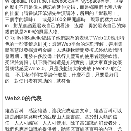
Wikipedia, YouTube, Facebook還有 MySpace等等。世界
的歷史不再是偉人傳記的延伸交錯，而是鄉親們七嘴八舌
的扯蛋（請嘗試汪笨湖先生演講時，所用的「鄉親呀！」
三個字的韻味），或是2100全民開講時，觀眾們猛力call
in，對某個議題發表自己的看法；沒錯，勇於發表自己的鄉
親們就是2006的風雲人物。
O'Reilly和Battelle總結了他們認為的表現了Web 2.0應用特
色的一些關鍵原則[4]：透過Web平台的深刻理解，善用集
體智慧以發掘資料金礦；以迅捷軟體開發模式終結軟體開
發週期，開發在多設備上執行具豐富的使用者經驗軟體。
受限於篇幅，以下我們就還是介紹實例，讓大家直接從優
質網站感受Web2.0。只是我想請大家先放下Web2.0的定
義， 不用花時間在爭論什麼是，什麼不是，只要是好用
的，對使用者有幫助的，就符合。
Web2.0
的代表
維基百科：感謝維基，讓我完成這篇文章。維基百科可以
說是網際網路時代的亞歷山大圖書館。基於對人類的信
任，人人可編寫，人人可使用。除了當知識的消費者外，
我們也應是知識的提供者，踴躍充實維基百科的內容，尤