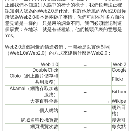
正如我們不知道別人腦中的椅子的樣子，我們也無法正確
認知別人認為的Web2.0是什麼。也許他所罵的Web2.0跟你
所認為Web2.0根本是兩碼子事情，你們可能在許多方面的
意見還是一樣的，只是用的詞彙不同。我們必須體認到這
個事實：在地球上就是有些種族，他們搖頭代表的意思是
Yes。
Web2.0這個詞彙的鑄造者們，一開始是以實例對照
（Web1.0àWeb2.0）的方式來建構什麼是Web2.0：
Web 1.0
→
Web 2.0
DoubleClick
→
Google 
Ofoto（網上照片儲存和
→
Flickr
共用服務）
Akamai（網路存取加速
→
BitTorren
服務）
大英百科全書
→
Wikipedi
網路日誌
個人網站
→
格）
網域名稱投機買賣
→
搜索引擎
網頁瀏覽次數
→
每次點擊