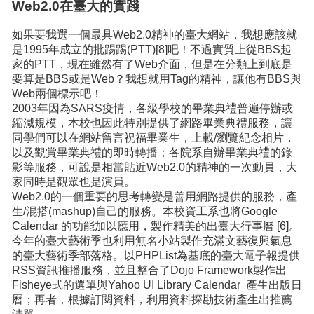
Web2.0在臺大的實踐
如果要我選一個最具Web2.0精神的臺大網站，我想應該就
是1995年成立的批踢踢(PTT)[8]吧！不過實質上從BBS起
家的PTT，現在雖然有了Web介面，但是在分類上到底是
要算是BBS或是Web？我想就用Tag的精神，讓他有BBS與
Web兩個標示吧！
2003年因為SARS疫情，各級學校的畢業典禮普遍停辦或
縮減規模，本校也因此特別提供了網路畢業典禮服務，讓
同學們可以在網站留言祝福畢業生，上載/瀏覽紀念相片，
以及觀賞畢業典禮的即時轉播；各院系自辦畢業典禮的錄
影等服務，可說是相當貼近Web2.0的精神的一次動員，大
家同時是觀眾也是演員。
Web2.0的一個重要的思考轉變是善用網路提供的服務，產
生/混搭(mashup)自己的服務。本校資工系也將Google
Calendar 的功能加以應用，製作精美的出臺大行事曆 [6]。
今年的臺大藝術季也利用無名小站製作充滿文藝復興氣息
的臺大藝術季部落格。以PHPList為基底的臺大電子報提供
RSS資訊推播服務，並且整合了Dojo Framework製作出
Fisheye式的選單與Yahoo UI Library Calendar 產生出版日
曆；再者，根據訂閱資料，利用資料探勘技術產生出推薦