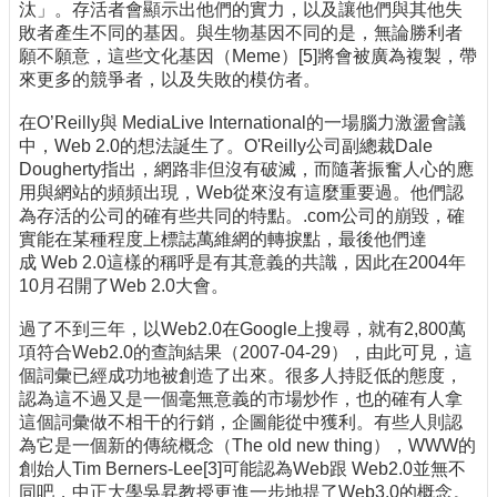
汰」。存活者會顯示出他們的實力，以及讓他們與其他失
敗者產生不同的基因。與生物基因不同的是，無論勝利者
願不願意，這些文化基因（Meme）[5]將會被廣為複製，帶
來更多的競爭者，以及失敗的模仿者。
在O’Reilly與 MediaLive International的一場腦力激盪會議
中，Web 2.0的想法誕生了。O'Reilly公司副總裁Dale
Dougherty指出，網路非但沒有破滅，而隨著振奮人心的應
用與網站的頻頻出現，Web從來沒有這麼重要過。他們認
為存活的公司的確有些共同的特點。.com公司的崩毀，確
實能在某種程度上標誌萬維網的轉捩點，最後他們達
成 Web 2.0這樣的稱呼是有其意義的共識，因此在2004年
10月召開了Web 2.0大會。
過了不到三年，以Web2.0在Google上搜尋，就有2,800萬
項符合Web2.0的查詢結果（2007-04-29），由此可見，這
個詞彙已經成功地被創造了出來。很多人持貶低的態度，
認為這不過又是一個毫無意義的市場炒作，也的確有人拿
這個詞彙做不相干的行銷，企圖能從中獲利。有些人則認
為它是一個新的傳統概念（The old new thing），WWW的
創始人Tim Berners-Lee[3]可能認為Web跟 Web2.0並無不
同吧，中正大學吳昇教授更進一步地提了Web3.0的概念。