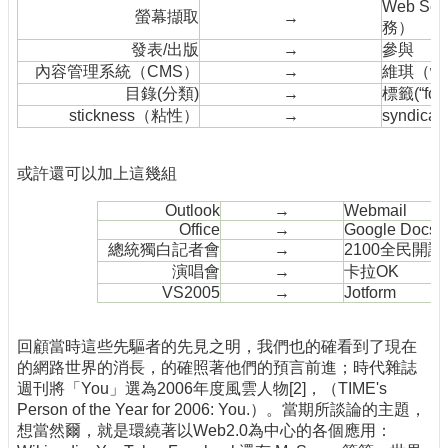
Web Se
螢幕擷取
→
務）
發表/出版
→
參與
內容管理系統（CMS）
→
維琪（wi
目錄(分類)
→
標籤(“fol
stickness（粘性）
→
syndic
或許還可以加上這幾組
Outlook
→
Webmail
Office
→
Google Docs
總統獨白記者會
→
2100全民開講
演唱會
→
卡拉OK
VS2005
→
Jotform
回顧當時這些先驅者的先見之明，我們也的確看到了現在
的網路世界的消長，的確照著他們的預言前進；時代雜誌
週刊將「You」選為2006年度風雲人物[2]，（TIME's
Person of the Year for 2006: You.）。當期所談論的主題，
想當然爾，就是環繞著以Web2.0為中心的各個應用：