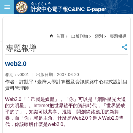
跳到主要內容區塊
計資中心電子報C&INC E-paper
進
階
搜
尋
首頁
出版刊物
類別
專題報導
回
專題報導
首
頁
臺
web2.0
大
卷期：v0001
出版日期：2007-06-20
首
頁
作者：許凱平 / 臺灣大學計算機及資訊網路中心程式設計組
資料管理師
計
中
Web2.0「自己就是媒體」，「你」可以是「網路星光大道
首
的大明星」。Internet把世界鏟平的資訊時代，「世界變成
頁
平的了」，知識可以共享、混搭，開創網路應用的新舞
聯
臺，而「你」就是主角。什麼是Web2.0？進入Web2.0時
絡
代，你該瞭解什麼是web2.0。
資