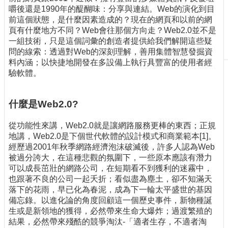
嚼後還是1990年的醍醐味：分享與連結。Web的演化到目
刊
前這個狀態，是什麼因素造成的？現在的網頁和以前的網
物
頁有什麼地方不同？Web會往那個方向走？Web2.0並不是
校
一組技術，只是這個詞彙的創造者提供給我們解開這些疑
務
問的線索：透過對Web的深刻理解，善用集體智慧發掘資
服
料內涵；以快捷地開發在多設備上執行具豐富的使用者經
務
驗軟體。
專
題
什麼是Web2.0?
報
導
從功能性來講，Web2.0就是讓網路服務更棒的東西；正規
地講，Web2.0是下個世代軟體的設計模式和商業範本[1]。
技
經歷過2001年秋季網路經濟泡沫破滅後，許多人認為Web
術
被過分誇大，在這種悲觀的氛圍下，一些原本應該有潛力
論
可以成長茁壯的網路公司，在短期看不到獲利的迷霧中，
壇
也跟著不良的公司一起夭折；看似盡為塵土，卻不知滿天
落下的花雨，早已化為春泥，成為下一輪太平盛世的基因
產
備忘錄。以進化論的角度回顧這一個歷史事件，新物種誕
業
生或是新領地的獲得，必然帶來生命大爆炸；過渡繁殖的
專
結果，必然帶來殘酷的競爭淘汰-「適者生存，不適者淘
欄