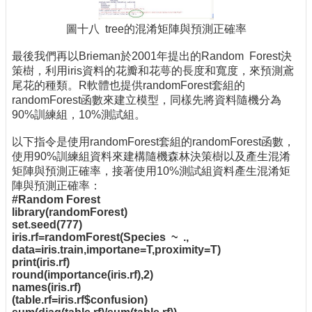
圖十八 tree的混淆矩陣與預測正確率
最後我們再以Brieman於2001年提出的Random Forest決
策樹，利用iris資料的花瓣和花萼的長度和寬度，來預測鳶
尾花的種類。R軟體也提供randomForest套組的
randomForest函數來建立模型，同樣先將資料隨機分為
90%訓練組，10%測試組。
以下指令是使用randomForest套組的randomForest函數，
使用90%訓練組資料來建構隨機森林決策樹以及產生混淆
矩陣與預測正確率，接著使用10%測試組資料產生混淆矩
陣與預測正確率：
#Random Forest
library(randomForest)
set.seed(777)
iris.rf=randomForest(Species ~ .,
data=iris.train,importane=T,proximity=T)
print(iris.rf)
round(importance(iris.rf),2)
names(iris.rf)
(table.rf=iris.rf$confusion)