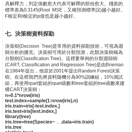
具解釋力，判定係數愈大代表可解釋的部份愈大。殘差的
標準差為0.3145(Root MSE，又稱預測標準誤)越小越好。
F檢定和t檢定的p值也是越小越好。
七. 決策樹資料探勘
決策樹(Decision Tree)是常用的資料探勘技術，可視為迴
歸分析的擴充。決策樹可用於分類預測，此類決策樹稱為
分類樹(Classification Tree)。這裡要舉例的分類迴歸樹
(CART, Classification and Regression Tree)是由Brieman
在1984年提出，他並於2001年提出Random Forest決策
樹。在這裡我們先將資料隨機分為90%訓練組，10%測試
組，再使用rpart套組的rpart函數和tree套組的tree函數來建
構CART決策樹：
n=0.1*nrow(iris)
test.index=sample(1:nrow(iris),n)
iris.train=iris[-test.index,]
iris.test=iris[test.index,]
library(tree)
iris.tree=tree(Species~ . ,data=iris.train)
iris.tree