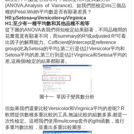
(ANOVA,Analysis of Vairance)。如我們想檢定iris三個品
種的Petal.Width平均數是否有顯著差異？
H0:μSetosa=μVersicolor=μVirginica
H1:至少有一種平均數和其他品種不相等
從下圖的ANOVA表我們得知檢定結果顯著，不同品種間的
花瓣寬度有顯著不同，而summary的R²或adjusted R²可看
出因子的解釋能力。Cofficient的Intercept是reference
group(此為Setosa的平均),第二行是估計Versicolor平均和
Setosa平均的差,第三行則是估計Virginica和Setosa平均的
差,這兩個t檢定的結果都顯著。
圖十一 單因子變異數分析
但如果我們還要比較Versicolor和Virginica平均的差呢? R
軟體提供數種多重比較的工具,無論比較的組數多寡,都是一
次性檢定。這裡我們使用multcomp套件的glht函數，進行
多重均數比較，並畫出多重比較圖形：