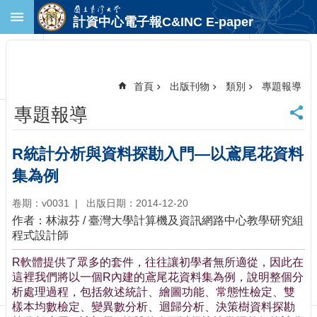
跳到主要內容區塊
計資中心電子報C&INC E-paper
進
階
搜
尋
首頁
出版刊物
類別
專題報導
回
專題報導
首
頁
臺
R統計分析與資料探勘入門—以鳶尾花資料
大
集為例
首
頁
卷期：v0031
出版日期：2014-12-20
計
作者：林淑芬 / 臺灣大學計算機及資訊網路中心教學研究組
中
程式設計師
首
頁
R軟體提供了眾多的套件，往往讓初學者無所適從，因此在
聯
這裡我們將以一個R內建的鳶尾花資料集為例，說明整個分
絡
析處理過程，包括敘述統計、繪圖功能、常態性檢定、雙
資
樣本均數檢定、變異數分析、迴歸分析、決策樹資料探勘