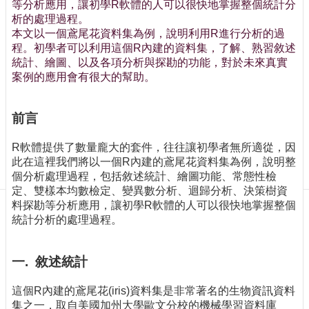
訊
等分析應用，讓初學R軟體的人可以很快地掌握整個統計分
析的處理過程。
訂
本文以一個鳶尾花資料集為例，說明利用R進行分析的過
閱/
程。初學者可以利用這個R內建的資料集，了解、熟習敘述
取
統計、繪圖、以及各項分析與探勘的功能，對於未來真實
消
案例的應用會有很大的幫助。
網
站
導
前言
覽
R軟體提供了數量龐大的套件，往往讓初學者無所適從，因
最
此在這裡我們將以一個R內建的鳶尾花資料集為例，說明整
新
個分析處理過程，包括敘述統計、繪圖功能、常態性檢
消
定、雙樣本均數檢定、變異數分析、迴歸分析、決策樹資
息
料探勘等分析應用，讓初學R軟體的人可以很快地掌握整個
統計分析的處理過程。
關
於
我
一. 敘述統計
們
這個R內建的鳶尾花(iris)資料集是非常著名的生物資訊資料
出
集之一，取自美國加州大學歐文分校的機械學習資料庫
版