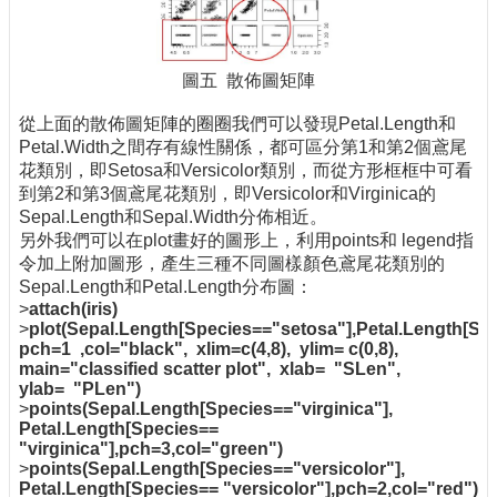
圖五 散佈圖矩陣
從上面的散佈圖矩陣的圈圈我們可以發現Petal.Length和
Petal.Width之間存有線性關係，都可區分第1和第2個鳶尾
花類別，即Setosa和Versicolor類別，而從方形框框中可看
到第2和第3個鳶尾花類別，即Versicolor和Virginica的
Sepal.Length和Sepal.Width分佈相近。
另外我們可以在plot畫好的圖形上，利用points和 legend指
令加上附加圖形，產生三種不同圖樣顏色鳶尾花類別的
Sepal.Length和Petal.Length分布圖：
>
attach(iris)
>
plot(Sepal.Length[Species=="setosa"],Petal.Length[Sp
pch=1 ,col="black", xlim=c(4,8), ylim= c(0,8),
main="classified scatter plot", xlab= "SLen",
ylab= "PLen")
>
points(Sepal.Length[Species=="virginica"],
Petal.Length[Species==
"virginica"],pch=3,col="green")
>
points(Sepal.Length[Species=="versicolor"],
Petal.Length[Species== "versicolor"],pch=2,col="red")