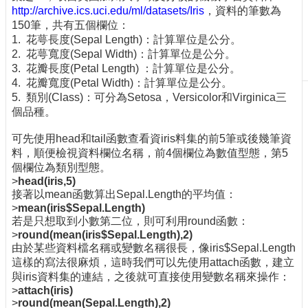
http://archive.ics.uci.edu/ml/datasets/Iris
，資料的筆數為
刊
150筆，共有五個欄位：
物
1. 花萼長度(Sepal Length)：計算單位是公分。
2. 花萼寬度(Sepal Width)：計算單位是公分。
校
3. 花瓣長度(Petal Length) ：計算單位是公分。
務
4. 花瓣寬度(Petal Width)：計算單位是公分。
服
5. 類別(Class)：可分為Setosa，Versicolor和Virginica三
務
個品種。
專
可先使用head和tail函數查看資iris料集的前5筆或後幾筆資
題
料，順便檢視資料欄位名稱，前4個欄位為數值型態，第5
報
個欄位為類別型態。
導
>
head(iris,5)
技
接著以mean函數算出Sepal.Length的平均值：
>
mean(iris$Sepal.Length)
術
若是只想取到小數第二位，則可利用round函數：
論
>
round(mean(iris$Sepal.Length),2)
壇
由於某些資料檔名稱或變數名稱很長，像iris$Sepal.Length
這樣的寫法很麻煩，這時我們可以先使用attach函數，建立
產
與iris資料集的連結，之後就可直接使用變數名稱來操作：
業
>
attach(iris)
專
>
round(mean(Sepal.Length),2)
欄