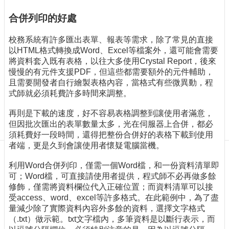
訊
訂
合併列印的好處
閱/
取
校務系統有許多匯出表單、報表等需求，除了常見的直接
消
以HTML格式轉換成Word、Excel等檔案外，還可能會需要
將資料套入既有表格，以往大多使用Crystal Report，後來
網
慢慢的有元件支援PDF，但這些都需要額外的元件輔助，
站
且需要開發者自行繪製表格內容，當格式有些微異動，程
導
式師就必須耗費許多時間來調整。
覽
再則是下載的速度，好不容易表格調整到讓使用者滿意，
最
但因批次匯出的表單數量太多，光在伺服器上合併，都必
新
須耗費好一段時間，還得把整份合併好的表格下載到使用
消
者端，更是久到會讓使用者懷疑電腦當機。
息
利用Word合併列印，僅需一個Word檔，和一份資料清單即
關
可；Word檔，可直接請使用者提供，程式師不必再做多餘
於
修飾，僅需將資料欄位代入正確位置；而資料清單可以接
我
受access、word、excel等許多格式。在此範例中，為了盡
們
量減少除了實際資料內容外多餘的資料，選擇文字格式
出
（.txt）做示範。txt文字檔內，多筆資料是以斷行表示，而
版