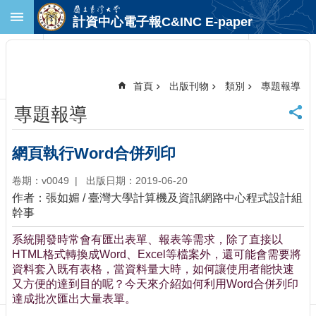
跳到主要內容區塊
計資中心電子報C&INC E-paper
進
階
搜
尋
首頁
出版刊物
類別
專題報導
回
專題報導
首
頁
臺
網頁執行Word合併列印
大
首
卷期：v0049
出版日期：2019-06-20
頁
作者：張如媚 / 臺灣大學計算機及資訊網路中心程式設計組
計
幹事
中
系統開發時常會有匯出表單、報表等需求，除了直接以
首
HTML格式轉換成Word、Excel等檔案外，還可能會需要將
頁
資料套入既有表格，當資料量大時，如何讓使用者能快速
聯
又方便的達到目的呢？今天來介紹如何利用Word合併列印
絡
達成批次匯出大量表單。
資