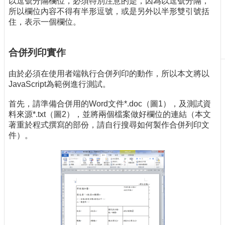
以逗號分隔欄位，必須特別注意的是，因為以逗號分隔，
刊
所以欄位內容不得有半形逗號，或是另外以半形雙引號括
物
住，表示一個欄位。
校
務
合併列印實作
服
務
由於必須在使用者端執行合併列印的動作，所以本文將以
JavaScript為範例進行測試。
專
題
首先，請準備合併用的Word文件*.doc（圖1），及測試資
報
料來源*.txt（圖2），並將兩個檔案做好欄位的連結（本文
導
著重於程式撰寫的部份，請自行搜尋如何製作合併列印文
件）。
技
術
論
壇
產
業
專
欄