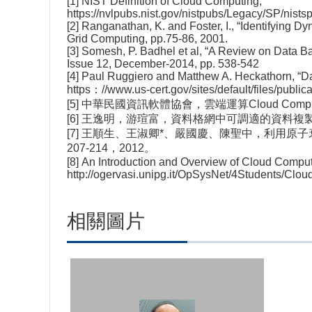
[1] NIST Definition of Cloud Computing,
https://nvlpubs.nist.gov/nistpubs/Legacy/SP/nists
[2] Ranganathan, K. and Foster, I., “Identifying 
Grid Computing, pp.75-86, 2001.
[3] Somesh, P. Badhel et al, “A Review on Data B
Issue 12, December-2014, pp. 538-542
[4] Paul Ruggiero and Matthew A. Heckathorn, “D
https：//www.us-cert.gov/sites/default/files/publi
[5] 中華民國資訊軟體協會，雲端運算Cloud Comp
[6] 王逸明，游瑄富，資料格網中可調適的資料複製策略，資
[7] 王順生、王淑卿*、嚴國慶、陳聖中，利用原子衰
207-214，2012。
[8] An Introduction and Overview of Cloud Compu
http://ogervasi.unipg.it/OpSysNet/4Students/Cl
相關圖片