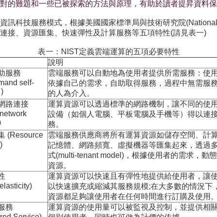
對的難題和一些已被探索的方法與原理，有助於讀者提昇資料保
根據美國國家標準局與技術研究院(National Institute of St
連接、資源匯集、快速彈性及計算服務等五項特性(請見表一)
表一：NIST定義雲端運算的五項必要特性
說明
助服務
雲端服務可以自動地為使用者提供所需服務：使
mand self-
依據自己的需求，自助取得服務，過程中無需服
 )
的人為介入。
網路連接
運算資源可以透過標準的網路機制，讓不同的使
 network
設備（如個人電腦、平板電腦及手機等）得以連
)
務。
(Resource
雲端服務供應商將所有運算資源如儲存空間、計
)
記憶體、網路頻寬、虛擬機器等匯集起來，透過
式(multi-tenant model)，根據使用者的需求，
資源。
性
運算資源可以快速且有彈性地提供給使用者，讓
lasticity)
以快速擴充或縮減其服務規模;在大多數的情況下
資源都足夠讓使用者在任何時間進行訂購及使用
服務
運算資源的使用量可以被監視及控制，並提供相
red Service)