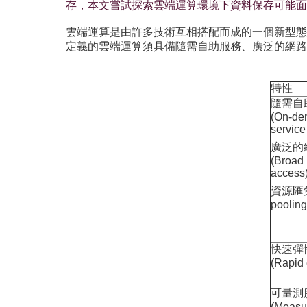
存，本文嘗試探索雲端運算環境下資料保存可能面
雲端運算是由許多技術互相搭配而成的一個新型態資訊科技服務模式，
定義的雲端運算須具備隨需自助服務、廣泛的網路
特性
隨需自
(On-de
service
廣泛的
(Broad
access
資源匯集 
pooling
快速彈
(Rapid e
可量測
(Measu