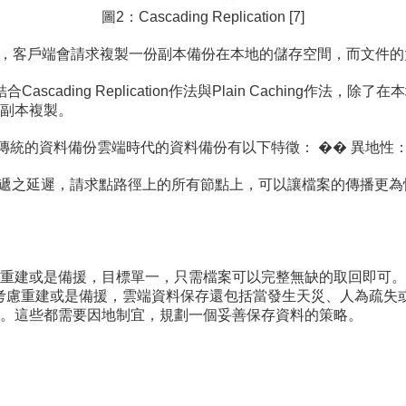
圖2：Cascading Replication [7]
Caching作法下，客戶端會請求複製一份副本備份在本地的儲存空間，
tion作法：結合Cascading Replication作法與Plain Cac
副本複製。
複製在與傳統的資料備份雲端時代的資料備份有以下特徵： �� 異
傳遞之延遲，請求點路徑上的所有節點上，可以讓檔案的傳播更為
重建或是備援，目標單一，只需檔案可以完整無缺的取回即可。
且需考慮重建或是備援，雲端資料保存還包括當發生天災、人為疏
。這些都需要因地制宜，規劃一個妥善保存資料的策略。