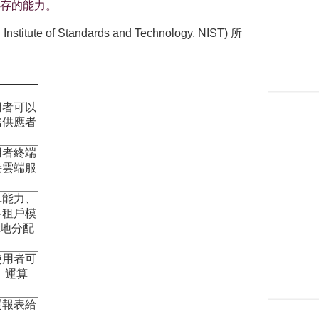
存的能力。
andards and Technology, NIST) 所
用者可以
務供應者
用者終端
接雲端服
算能力、
多租戶模
動態地分配
使用者可
，運算
。
關報表給