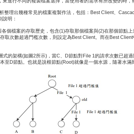
求，來進行不同的複製檔案選擇，當使用者的需求有所改變的時，
出幾種常見的檔案複製作法，包括：Best Client、Cascading Repli
下分別說明：
個節點與各個檔案的存取歷史，包含(1)存取那個檔案與(2)在那個
數超過門檻次數，則設定為Best Client。而在Best Cl
此作法為一三層式的架構(如圖2所示)，當C、D節點對File 1的請求
至D節點。也就是說根節點(Root)就像是一個水源，隨著水