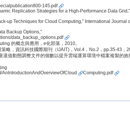
pecialpublication800-145.pdf
Dynamic Replication Strategies for a High-Performance Data Grid
ack-up Techniques for Cloud Computing,” International Journal
ata Backup Options,”
cations/data_backup_options.pdf
uting 的概念與應用，e化部落，2010。
訊科技國際期刊（IJAIT)，Vol.4，No.2，pp.35-43，20
退值動態調整文件的個數以提升雲端運算環境中檔案複製的效能，資訊科技國際
ting
oud/AnIntroductionAndOverviewOfCloud
Computing.pdf