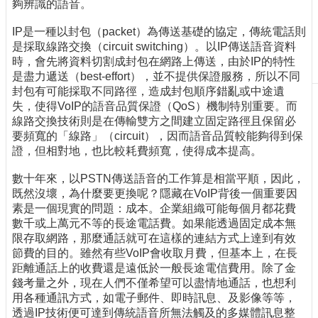
夠辨識的語音。
刊
物
IP是一種以封包（packet）為傳送基礎的協定，傳統電話則
是採取線路交換（circuit switching）。以IP傳送語音資料
校
時，會先將資料切割成封包在網路上傳送，由於IP的特性
務
是盡力遞送（best-effort），並不提供保證服務，所以不同
服
封包有可能採取不同路徑，造成封包順序錯亂或中途遺
務
失，使得VoIP的語音品質保證（QoS）機制特別重要。而
線路交換技術則是在傳輸雙方之間建立固定路徑且保留必
專
要頻寬的「線路」（circuit），因而語音品質較能夠得到保
題
證，但相對地，也比較耗費頻寬，使得成本提高。
報
導
數十年來，以PSTN傳送語音的工作算是相當平順，因此，
既然沒壞，為什麼要更換呢？隱藏在VoIP背後一個重要因
技
素是一個現實的問題：成本。企業組織可能每個月都花費
術
數千或上萬元不等的長途電話費。如果能透過固定成本無
論
限存取網路，那麼通話就可在這樣的連結方式上達到有效
壇
節費的目的。雖然有些VoIP會收取月費，但基本上，在長
距離通話上的收費還是遠低於一般長途電信費用。除了金
產
錢考量之外，現在人們不僅希望可以盡情地通話，也想利
業
用各種通訊方式，如電子郵件、即時訊息、及影像等等，
專
透過IP技術便可達到傳統語音所無法觸及的多媒體訊息整
欄