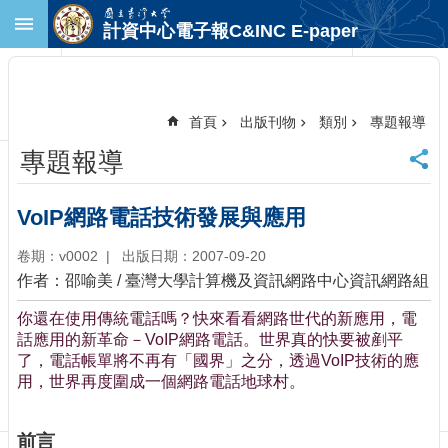
跳到主要內容區塊
計資中心電子報C&INC E-paper
進
階
搜
尋
首頁
出版刊物
類別
專題報導
回
專題報導
首
頁
臺
VoIP網路電話技術發展與應用
大
首
卷期：v0002
出版日期：2007-09-20
頁
作者：邵喻美 / 臺灣大學計算機及資訊網路中心資訊網路組
計
你還在使用傳統電話嗎？快來看看網路世代的新應用，電
中
話應用的新革命－VoIP網路電話。世界真的快要被剷平
首
了，電話帳單將不再有「國界」之分，透過VoIP技術的應
頁
用，世界再度圍成一個網路電話地球村。
聯
絡
資
前言