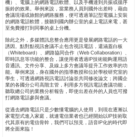
機）、電腦上的網路電話軟體、以及手機達到共振或循序
振鈴的效果。舉例來說，當業務人員到國外出差時，藉由
會議現場或旅館的網路服務，便可透過筆記型電腦上安裝
的網路電話軟體，接聽到國內辦公室的桌上電話來電，甚
至免費撥打到同事的桌上分機。
除此之外，多媒體訊息整合應用更是發展網路電話的一大
誘因。點對點視訊會議不止包含視訊電話，還涵蓋白板
（Whiteboard）、網路協同合作（Web Collaboration）、
即時訊息等功能的整合，讓使用者透過IP技術能夠運用語
音通訊、文件分享、及線上多方會議等提升工作效率的功
能。舉例來說，身在國外的指導教授和位於學校研究室的
學生，可透過網路視訊電話討論並共同修改論文；跨國企
業的各國分公司高階主管，利用多方視訊電話會議功能，
聽取總公司的業務分析報告，即使出差在外的人員也可撥
打網路電話參與會議。
從過去網路電話只是少數懂電腦的人使用，到現在逐漸以
家電型式進入家庭，就連電信業者也已經開始以IP技術取
代其原有的電信骨幹，我們可以預見，語音IP化的時代即
將全面來臨！