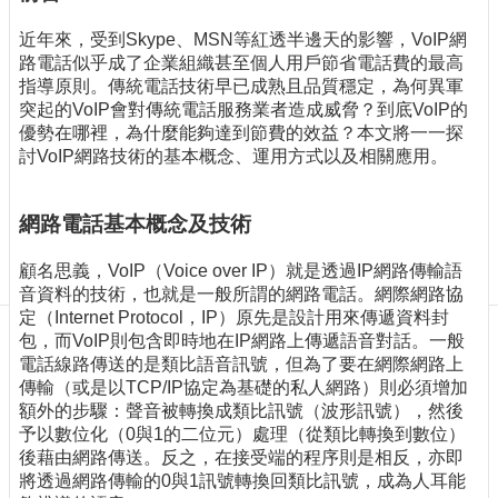
訊
訂
近年來，受到Skype、MSN等紅透半邊天的影響，VoIP網
閱/
路電話似乎成了企業組織甚至個人用戶節省電話費的最高
取
指導原則。傳統電話技術早已成熟且品質穩定，為何異軍
消
突起的VoIP會對傳統電話服務業者造成威脅？到底VoIP的
優勢在哪裡，為什麼能夠達到節費的效益？本文將一一探
網
討VoIP網路技術的基本概念、運用方式以及相關應用。
站
導
覽
網路電話基本概念及技術
最
顧名思義，VoIP（Voice over IP）就是透過IP網路傳輸語
新
音資料的技術，也就是一般所謂的網路電話。網際網路協
消
定（Internet Protocol，IP）原先是設計用來傳遞資料封
息
包，而VoIP則包含即時地在IP網路上傳遞語音對話。一般
關
電話線路傳送的是類比語音訊號，但為了要在網際網路上
於
傳輸（或是以TCP/IP協定為基礎的私人網路）則必須增加
我
額外的步驟：聲音被轉換成類比訊號（波形訊號），然後
們
予以數位化（0與1的二位元）處理（從類比轉換到數位）
後藉由網路傳送。反之，在接受端的程序則是相反，亦即
出
將透過網路傳輸的0與1訊號轉換回類比訊號，成為人耳能
版