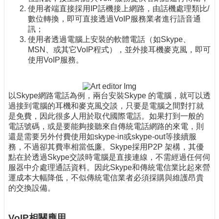
使用者端直接採用IP話機接上網路，由話機處理類比/
數位轉換，即可直接透過VoIP服務業者進行語音通
訊；
使用者透過電腦上安裝的軟體電話（如Skype、
MSN、或其它VoIP程式），並外接耳機麥克風，即可
使用VoIP服務。
以Skype網路電話為例，兩台安裝Skype 的電腦，就可以透
過接到電腦的耳機和麥克風交談，只要是電腦之間對打就
是免費，因此很多人用於取代國際電話。如果打到一般的
電話號碼，或是要能夠接聽來自傳統電話網路的來電，則
還是需要另外付費使用如skype-in或skype-out等接續服
務，不過卻其費率相當低廉。Skype採用P2P 架構，其優
點在於透過Skype交談時電腦是直接連線，不需經過任何伺
服器中介處理通話資料。因此Skype和傳統電信業比起來營
運成本大幅降低，不似傳統電信業者必須採購與維護昂貴
的交換設備。
VoIP相關應用