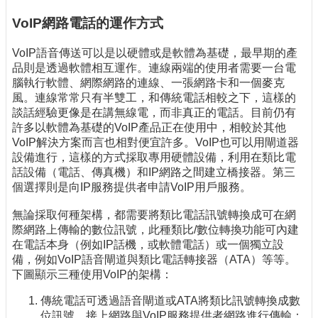
VoIP網路電話的運作方式
VoIP語音傳送可以是以硬體或是軟體為基礎，最早期的產
品則是透過軟體相互運作。連線兩端的使用者需要一台電
腦執行軟體、網際網路的連線、一張網路卡和一個麥克
風。連線常常只有半雙工，和傳統電話相較之下，這樣的
談話經驗更像是在講無線電，而非真正的電話。目前仍有
許多以軟體為基礎的VoIP產品正在使用中，相較於其他
VoIP解決方案而言也相對便宜許多。VoIP也可以用閘道器
設備進行，這樣的方式採取專用硬體設備，利用在類比電
話設備（電話、傳真機）和IP網路之間建立橋接器。第三
個選擇則是向IP服務提供者申請VoIP用戶服務。
無論採取何種架構，都需要將類比電話訊號轉換成可在網
際網路上傳輸的數位訊號，此種類比/數位轉換功能可內建
在電話本身（例如IP話機，或軟體電話）或一個獨立設
備，例如VoIP語音閘道與類比電話轉接器（ATA）等等。
下圖顯示三種使用VoIP的架構：
傳統電話可透過語音閘道或ATA將類比訊號轉換成數
位訊號，接上網路與VoIP服務提供者網路進行傳輸；