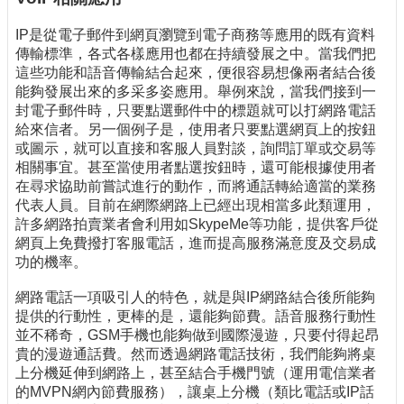
IP是從電子郵件到網頁瀏覽到電子商務等應用的既有資料
傳輸標準，各式各樣應用也都在持續發展之中。當我們把
這些功能和語音傳輸結合起來，便很容易想像兩者結合後
能夠發展出來的多采多姿應用。舉例來說，當我們接到一
封電子郵件時，只要點選郵件中的標題就可以打網路電話
給來信者。另一個例子是，使用者只要點選網頁上的按鈕
或圖示，就可以直接和客服人員對談，詢問訂單或交易等
相關事宜。甚至當使用者點選按鈕時，還可能根據使用者
在尋求協助前嘗試進行的動作，而將通話轉給適當的業務
代表人員。目前在網際網路上已經出現相當多此類運用，
許多網路拍賣業者會利用如SkypeMe等功能，提供客戶從
網頁上免費撥打客服電話，進而提高服務滿意度及交易成
功的機率。
網路電話一項吸引人的特色，就是與IP網路結合後所能夠
提供的行動性，更棒的是，還能夠節費。語音服務行動性
並不稀奇，GSM手機也能夠做到國際漫遊，只要付得起昂
貴的漫遊通話費。然而透過網路電話技術，我們能夠將桌
上分機延伸到網路上，甚至結合手機門號（運用電信業者
的MVPN網內節費服務），讓桌上分機（類比電話或IP話