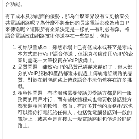
合功能。
有了成本及功能面的優勢，那為什麼業界沒有立刻捨棄公
共電話網路呢？為什麼不將全部的長途電話都改為藉由IP
來傳送呢？這跟所有企業決定是一樣的—有利必有弊。將
語音電話改由網路技術傳送存在一些缺點，包括：
初始設置成本：雖然市場上已有低成本或甚至是零成
本方式進行VoIP語音傳送，但認真考慮使用VoIP的企
業則需花一大筆投資在VoIP設備上。
品質問題：雖然VoIP的品質已經越來越好了，但大部
分的VoIP服務和產品都還未能趕上傳統電話網路的品
質。對於在封包網路上傳送語音串流仍舊存在許多挑
戰。
相容性問題：有些服務需要發話與受話方都是同一服
務商的用戶才行，而有些軟體程式也需要收發話雙方
都安裝相同的軟體。然而，有許多其他的服務/程式也
可以讓你打電話給任何人，包括從電腦發話到一般的
電話上，或甚至是直接以一般電話將封包傳送於IP網
路上。