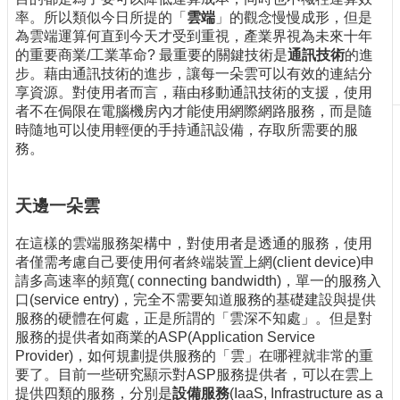
率。所以類似今日所提的「
雲端
」的觀念慢慢成形，但是
刊
為雲端運算何直到今天才受到重視，產業界視為未來十年
物
的重要商業/工業革命? 最重要的關鍵技術是
通訊技術
的進
校
步。藉由通訊技術的進步，讓每一朵雲可以有效的連結分
務
享資源。對使用者而言，藉由移動通訊技術的支援，使用
服
者不在侷限在電腦機房內才能使用網際網路服務，而是隨
務
時隨地可以使用輕便的手持通訊設備，存取所需要的服
務。
專
題
報
天邊一朵雲
導
在這樣的雲端服務架構中，對使用者是透通的服務，使用
技
者僅需考慮自己要使用何者終端裝置上網(client device)申
術
請多高速率的頻寬( connecting bandwidth)，單一的服務入
論
口(service entry)，完全不需要知道服務的基礎建設與提供
壇
服務的硬體在何處，正是所謂的「雲深不知處」。但是對
服務的提供者如商業的ASP(Application Service
產
Provider)，如何規劃提供服務的「雲」在哪裡就非常的重
業
要了。目前一些研究顯示對ASP服務提供者，可以在雲上
專
提供四類的服務，分別是
設備服務
(IaaS, Infrastructure as a
欄