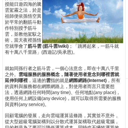
訊
授能日遊四海的騰
訂
雲駕霧之法，於是
閱/
祖師便依孫悟空異
取
於平常的翻筋斗動
消
作特別授予筋斗
雲，並教他駕馭之
網
術，當天夜裡孫悟
站
空就學會了
筋斗雲 (筋斗雲/wiki)
；「跳將起來，一筋斗就
導
有十萬八千里路」(西遊記/吳承恩)。
覽
最
就如同孫行者之筋斗雲，一個心法意念，即在十萬八千里
新
之外。
雲端服務的服務概念，隨著使用者意念到哪裡雲就
消
延伸到哪裡
，這邊的
雲
指的就是
網際網路(Internet)
，所有
息
的資料與服務都在網際網路上，對使用者而言只需要想
法，透過網路任何時間(any time)、任何地點(any place)，
關
使用任何上網設備(any device)，就可以取得所需要的服務
於
與資料(any service)。
我
們
回顧電腦的發展，走向雲端運算這條路，其實並不意外，
從大型超級電腦架構到以分散式運算架構取代超級電腦，
出
目的都是為了要可以降低運算成本，同時也不犧牲運算效
版