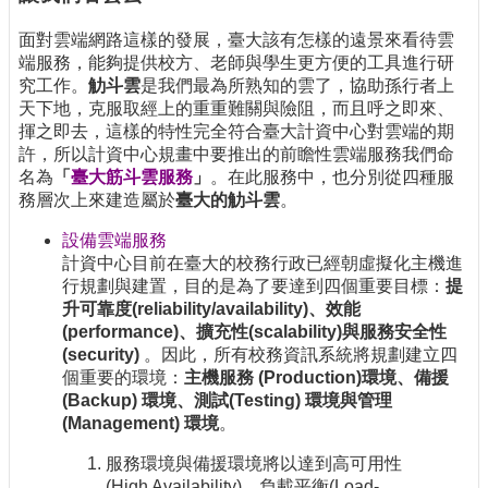
面對雲端網路這樣的發展，臺大該有怎樣的遠景來看待雲
端服務，能夠提供校方、老師與學生更方便的工具進行研
究工作。
觔斗雲
是我們最為所熟知的雲了，協助孫行者上
天下地，克服取經上的重重難關與險阻，而且呼之即來、
揮之即去，這樣的特性完全符合臺大計資中心對雲端的期
許，所以計資中心規畫中要推出的前瞻性雲端服務我們命
名為
「
臺大筋斗雲服務
」
。在此服務中，也分別從四種服
務層次上來建造屬於
臺大的觔斗雲
。
設備雲端服務
計資中心目前在臺大的校務行政已經朝虛擬化主機進
行規劃與建置，目的是為了要達到四個重要目標：
提
升可靠度(reliability/availability)、效能
(performance)、擴充性(scalability)與服務安全性
(security)
。因此，所有校務資訊系統將規劃建立四
個重要的環境：
主機服務 (Production)環境、備援
(Backup) 環境、測試(Testing) 環境與管理
(Management) 環境
。
服務環境與備援環境將以達到高可用性
(High Availability)、負載平衡(Load-