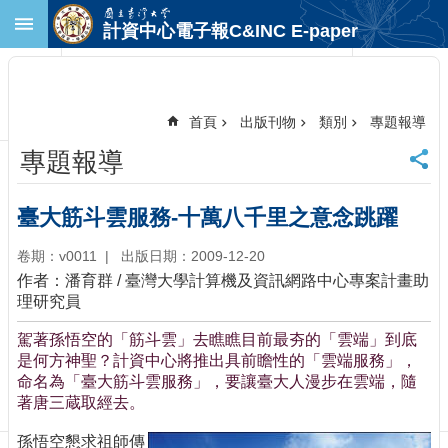
跳到主要內容區塊
計資中心電子報C&INC E-paper
進
階
搜
尋
首頁
出版刊物
類別
專題報導
回
專題報導
首
頁
臺
臺大筋斗雲服務-十萬八千里之意念跳躍
大
首
卷期：v0011
出版日期：2009-12-20
頁
作者：潘育群 / 臺灣大學計算機及資訊網路中心專案計畫助
計
理研究員
中
駕著孫悟空的「筋斗雲」去瞧瞧目前最夯的「雲端」到底
首
是何方神聖？計資中心將推出具前瞻性的「雲端服務」，
頁
命名為「臺大筋斗雲服務」，要讓臺大人漫步在雲端，隨
聯
著唐三蔵取經去。
絡
資
孫悟空懇求祖師傳