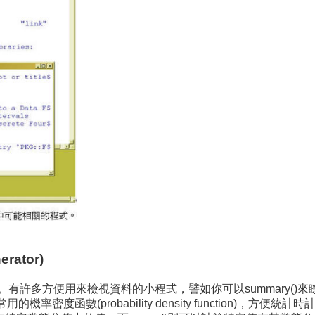
rator)
有許多方便用來檢視資料的小程式，譬如你可以summary()
常用的機率密度函數(probability density function