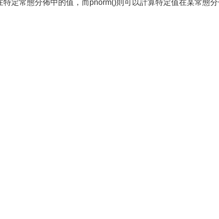
特定常態分佈中的值，而pnorm()則可以計算特定值在某常態分佈下的