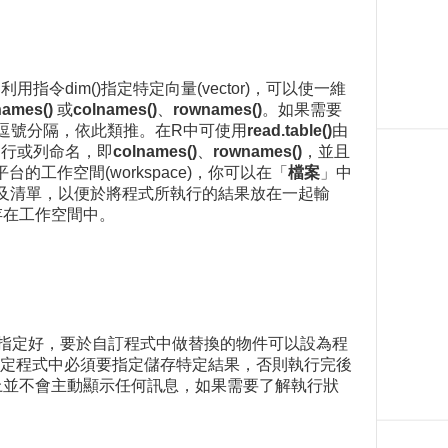
用指令dim()指定特定向量(vector)，可以使一維
names()
或
colnames()
、
rownames()
。如果需要
逗號分隔，依此類推。在R中可使用
read.table()
由
的行或列命名，即
colnames()
、
rownames()
，並且
作空間(workspace)，你可以在「
檔案
」中
陣列及清單，以便於將程式所執行的結果放在一起輸
會存在工作空間中。
事先指定好，要於自訂程式中做替換的物件可以設為程
定程式中必須要指定儲存特定結果，否則執行完後
台上並不會主動顯示任何訊息，如果需要了解執行狀