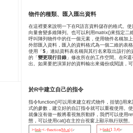
物件的種類、匯入匯出資料
在這裡要來說明一下在R語言資料儲存的格式。使用c()所
向量會變多維陣列。也可以利用matrix()來指定二
呼叫陣列物件中的任一個元素，使用物件名稱加上
外部匯入資料，匯入的資料格式為一個二維的表格，稱
使用「
$
」連結資料表名稱與其行名來取出該行的資料
的「
變更現行目錄
」修改所在的工作空間。在R還
出。如果要把演算好的資料輸出來備份或閱讀，可以使用
於R中建立自己的指令
指令function()可以用來建立程式物件，括
式的參數，建立好的自訂指令就可以重複使用。使
就像沒有做一般將看視無所動靜，我們可以使用re
態，可以使用cat()在主控台視窗上顯示執行狀態。