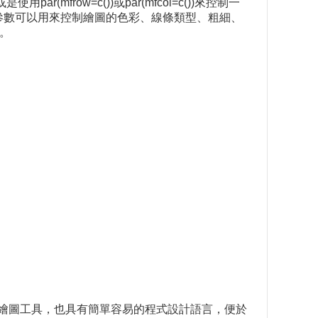
frow=c())或par(mfcol=c())來控制一
()中有多參數可以用來控制繪圖的色彩、線條類型、粗細、
g。
繪圖工具，也具有簡單容易的程式設計語言，便於