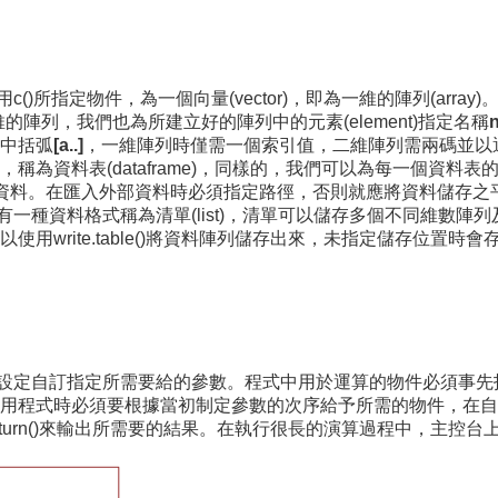
指定物件，為一個向量(vector)，即為一維的陣列(array)。利
維的陣列，我們也為所建立好的陣列中的元素(element)指定名稱
中括弧
[a..]
，一維陣列時僅需一個索引值，二維陣列需兩碼並以
為資料表(dataframe)，同樣的，我們可以為每一個資料表
。在匯入外部資料時必須指定路徑，否則就應將資料儲存之平台的工
有一種資料格式稱為清單(list)，清單可以儲存多個不同維數
write.table()將資料陣列儲存出來，未指定儲存位置時
號()用來設定自訂指定所需要給的參數。程式中用於運算的物件必須
用程式時必須要根據當初制定參數的次序給予所需的物件，在自
turn()來輸出所需要的結果。在執行很長的演算過程中，主控