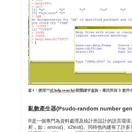
亂數產生器(Psudo-random number gene
R是一個專門為資料處理及統計所設計的語言環境。
析，如：anova()、x2test()。同時他內建有了許多